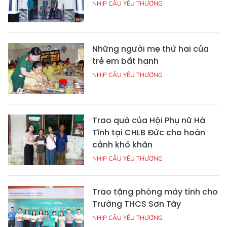
NHỊP CẦU YÊU THƯƠNG
Những người mẹ thứ hai của
trẻ em bất hạnh
NHỊP CẦU YÊU THƯƠNG
Trao quà của Hội Phụ nữ Hà
Tĩnh tại CHLB Đức cho hoàn
cảnh khó khăn
NHỊP CẦU YÊU THƯƠNG
Trao tặng phòng máy tính cho
Trường THCS Sơn Tây
NHỊP CẦU YÊU THƯƠNG