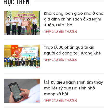
ĐỌC THÊM
Khởi công, bàn giao nhà ở cho
gia đình chính sách ở xã Nghi
Xuân, Đức Thọ
NHỊP CẦU YÊU THƯƠNG
Trao 1.000 phần quà tri ân
người có công tại Hương Khê
NHỊP CẦU YÊU THƯƠNG
Kỳ diệu hành trình tìm thấy
mộ liệt sỹ quê Hà Tĩnh nhờ
mạng xã hội
NHỊP CẦU YÊU THƯƠNG