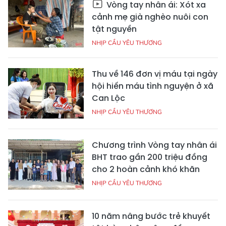
Vòng tay nhân ái: Xót xa
cảnh mẹ già nghèo nuôi con
tật nguyền
NHỊP CẦU YÊU THƯƠNG
Thu về 146 đơn vị máu tại ngày
hội hiến máu tình nguyện ở xã
Can Lộc
NHỊP CẦU YÊU THƯƠNG
Chương trình Vòng tay nhân ái
BHT trao gần 200 triệu đồng
cho 2 hoàn cảnh khó khăn
NHỊP CẦU YÊU THƯƠNG
10 năm nâng bước trẻ khuyết