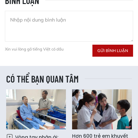
BÌNH LUẬN
Xin vui lòng gõ tiếng Việt có dấu
GỬI BÌNH LUẬN
CÓ THỂ BẠN QUAN TÂM
Hơn 600 trẻ em khuyết
Vòng tay nhân ái: