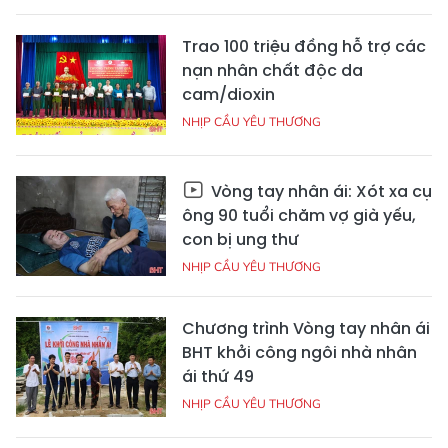
Trao 100 triệu đồng hỗ trợ các
nạn nhân chất độc da
cam/dioxin
NHỊP CẦU YÊU THƯƠNG
Vòng tay nhân ái: Xót xa cụ
ông 90 tuổi chăm vợ già yếu,
con bị ung thư
NHỊP CẦU YÊU THƯƠNG
Chương trình Vòng tay nhân ái
BHT khởi công ngôi nhà nhân
ái thứ 49
NHỊP CẦU YÊU THƯƠNG