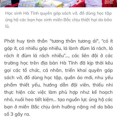
Học sinh Hà Tĩnh quyên góp sách vở, đồ dùng học tập
ủng hộ các bạn học sinh miền Bắc chịu thiệt hại do bão
lũ.
Phát huy tinh thần “tương thân tương ái", “có ít
góp ít, có nhiều góp nhiều, lá lành đùm lá rách, lá
rách ít đùm lá rách nhiều”..., các liên đội ở các
trường học trên địa bàn Hà Tĩnh đã kịp thời kêu
gọi các tổ chức, cá nhân, triển khai quyên góp
sách vở, đồ dùng học tập, quần áo mới, nhu yếu
phẩm thiết yếu, hướng dẫn đội viên, thiếu nhi
thực hiện các việc làm phù hợp như: kế hoạch
nhỏ, nuôi heo tiết kiệm... tạo nguồn lực ủng hộ các
bạn ở miền Bắc chịu ảnh hưởng nặng nề do bão
số 3 gây ra.