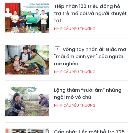
Tiếp nhận 100 triệu đồng hỗ
trợ trẻ mồ côi và người khuyết
tật
NHỊP CẦU YÊU THƯƠNG
Vòng tay nhân ái: Giấc mơ
"mái ấm bình yên" của người
mẹ nghèo
NHỊP CẦU YÊU THƯƠNG
Lặng thầm “sưởi ấm” những
ngôi mộ vô chủ
NHỊP CẦU YÊU THƯƠNG
Cấp phát tiền mặt hỗ trợ 725