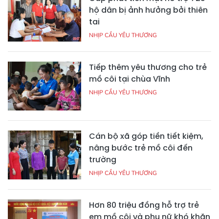
hộ dân bị ảnh hưởng bởi thiên
tai
NHỊP CẦU YÊU THƯƠNG
Tiếp thêm yêu thương cho trẻ
mồ côi tại chùa Vĩnh
NHỊP CẦU YÊU THƯƠNG
Cán bộ xã góp tiền tiết kiệm,
nâng bước trẻ mồ côi đến
trường
NHỊP CẦU YÊU THƯƠNG
Hơn 80 triệu đồng hỗ trợ trẻ
em mồ côi và phụ nữ khó khăn