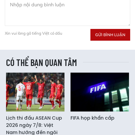
Xin vui lòng gõ tiếng Việt có dấu
GỬI BÌNH LUẬN
CÓ THỂ BẠN QUAN TÂM
Lịch thi đấu ASEAN Cup
FIFA họp khẩn cấp
2026 ngày 7/8: Việt
Nam hướng đến ngôi