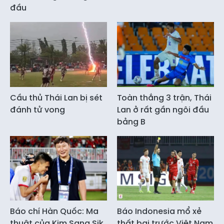
đầu
Cầu thủ Thái Lan bị sét
Toàn thắng 3 trận, Thái
đánh tử vong
Lan ở rất gần ngôi đầu
bảng B
Báo chí Hàn Quốc: Ma
Báo Indonesia mổ xẻ
thuật của Kim Sang Sik
thất bại trước Việt Nam