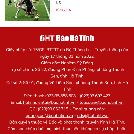
lục
BÓNG ĐÁ
Giấy phép số: 15/GP-BTTTT do Bộ Thông tin - Truyền thông cấp
ngày 17 tháng 01 năm 2022.
Giám đốc: Nghiêm Sỹ Đống
Trụ sở chính: Số 22, đường Phan Đình Phùng, phường Thành
Sen, tỉnh Hà Tĩnh
Cơ sở 2: Số 01, đường Võ Liêm Sơn, phường Thành Sen, tỉnh Hà
Tĩnh
Điện thoại: (023)95.858.608 - (023)93.693.427
Email:
hatinhdientu@baohatinh.vn
-
toasoan@baohatinh.vn
QC: (023)93.856.715 - Email quảng cáo:
quangcao@baohatinh.vn
-
ads@hatinhtv.vn
Bản quyền thuộc về Báo và phát thanh, truyền hình Hà Tĩnh.
Cấm sao chép dưới mọi hình thức nếu không có sự chấp thuận