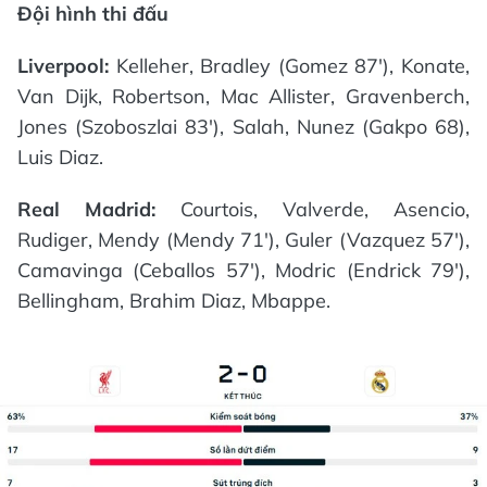
Đội hình thi đấu
Liverpool:
Kelleher, Bradley (Gomez 87'), Konate,
Van Dijk, Robertson, Mac Allister, Gravenberch,
Jones (Szoboszlai 83'), Salah, Nunez (Gakpo 68),
Luis Diaz.
Real Madrid:
Courtois, Valverde, Asencio,
Rudiger, Mendy (Mendy 71'), Guler (Vazquez 57'),
Camavinga (Ceballos 57'), Modric (Endrick 79'),
Bellingham, Brahim Diaz, Mbappe.