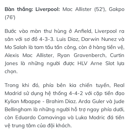
Bàn thắng
: Liverpool:
Mac Allister (52'), Gakpo
(76')
Bước vào màn thư hùng ở Anfield, Liverpool ra
sân với sơ đồ 4-3-3. Luis Diaz, Darwin Nunez và
Mo Salah là tam tấu tấn công, còn ở hàng tiền vệ,
Alexis Mac Allister, Ryan Gravenberch, Curtin
Jones là những người được HLV Arne Slot lựa
chọn.
Trong khi đó, phía bên kia chiến tuyến, Real
Madrid sử dụng hệ thống 4-4-2 với cặp tiền đạo
Kylian Mbappe - Brahim Diaz. Arda Guler và Jude
Bellingham là những người hỗ trợ ngay phía dưới,
còn Eduardo Camavinga và Luka Modric đá tiền
vệ trung tâm của đội khách.