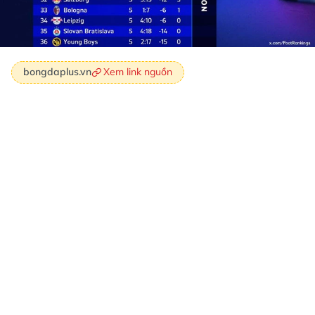
Xem link nguồn
bongdaplus.vn