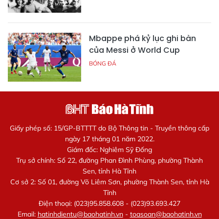
Mbappe phá kỷ lục ghi bàn
của Messi ở World Cup
BÓNG ĐÁ
Giấy phép số: 15/GP-BTTTT do Bộ Thông tin - Truyền thông cấp
ngày 17 tháng 01 năm 2022.
Giám đốc: Nghiêm Sỹ Đống
Trụ sở chính: Số 22, đường Phan Đình Phùng, phường Thành
Sen, tỉnh Hà Tĩnh
Cơ sở 2: Số 01, đường Võ Liêm Sơn, phường Thành Sen, tỉnh Hà
Tĩnh
Điện thoại: (023)95.858.608 - (023)93.693.427
Email:
hatinhdientu@baohatinh.vn
-
toasoan@baohatinh.vn