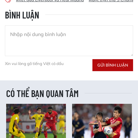
BÌNH LUẬN
Xin vui lòng gõ tiếng Việt có dấu
GỬI BÌNH LUẬN
CÓ THỂ BẠN QUAN TÂM