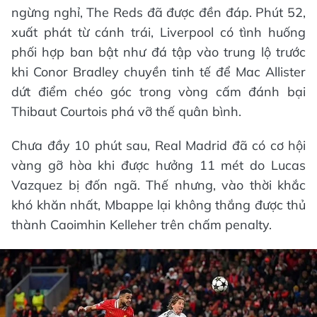
ngừng nghỉ, The Reds đã được đền đáp. Phút 52,
xuất phát từ cánh trái, Liverpool có tình huống
phối hợp ban bật như đá tập vào trung lộ trước
khi Conor Bradley chuyền tinh tế để Mac Allister
dứt điểm chéo góc trong vòng cấm đánh bại
Thibaut Courtois phá vỡ thế quân bình.
Chưa đầy 10 phút sau, Real Madrid đã có cơ hội
vàng gỡ hòa khi được hưởng 11 mét do Lucas
Vazquez bị đốn ngã. Thế nhưng, vào thời khắc
khó khăn nhất, Mbappe lại không thắng được thủ
thành Caoimhin Kelleher trên chấm penalty.