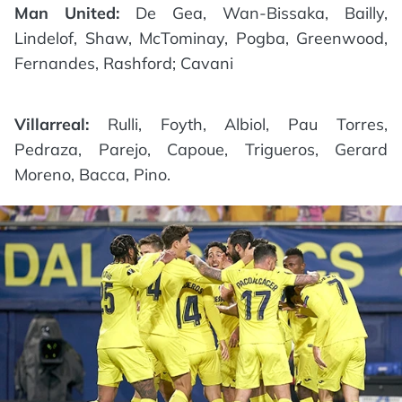
Man United:
De Gea, Wan-Bissaka, Bailly,
Lindelof, Shaw, McTominay, Pogba, Greenwood,
Fernandes, Rashford; Cavani
Villarreal:
Rulli, Foyth, Albiol, Pau Torres,
Pedraza, Parejo, Capoue, Trigueros, Gerard
Moreno, Bacca, Pino.