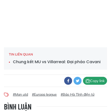
TIN LIÊN QUAN
Chung kết MU vs Villarreal: Đại pháo Cavani
Copy link
#Man utd
#Europa league
#Báo Hà Tĩnh điện tử
BÌNH LUẬN