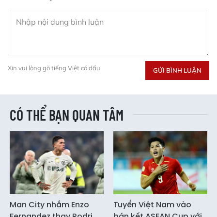
Xin vui lòng gõ tiếng Việt có dấu
GỬI BÌNH LUẬN
CÓ THỂ BẠN QUAN TÂM
Man City nhắm Enzo
Tuyển Việt Nam vào
Fernandez thay Rodri
bán kết ASEAN Cup với