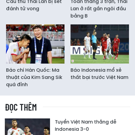
Cầu thủ Thái Lan bị sét
Toàn thắng 3 trận, Thái
đánh tử vong
Lan ở rất gần ngôi đầu
bảng B
Báo chí Hàn Quốc: Ma
Báo Indonesia mổ xẻ
thuật của Kim Sang Sik
thất bại trước Việt Nam
quá đỉnh
ĐỌC THÊM
Tuyển Việt Nam thắng dễ
Indonesia 3-0