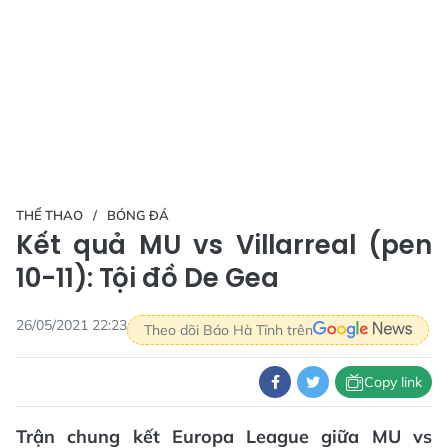
THỂ THAO
BÓNG ĐÁ
Kết quả MU vs Villarreal (pen
10-11): Tội đồ De Gea
26/05/2021 22:23
Theo dõi Báo Hà Tĩnh trên
Copy link
Trận chung kết Europa League giữa MU vs