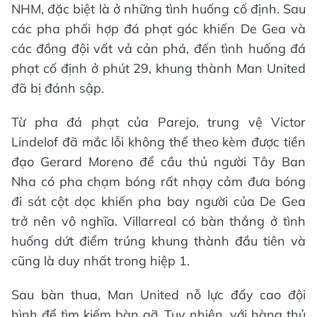
NHM, đặc biệt là ở những tình huống cố định. Sau
các pha phối hợp đá phạt góc khiến De Gea và
các đồng đội vất vả cản phá, đến tình huống đá
phạt cố định ở phút 29, khung thành Man United
đã bị đánh sập.
Từ pha đá phạt của Parejo, trung vệ Victor
Lindelof đã mắc lỗi không thể theo kèm được tiền
đạo Gerard Moreno để cầu thủ người Tây Ban
Nha có pha chạm bóng rất nhạy cảm đưa bóng
đi sát cột dọc khiến pha bay người của De Gea
trở nên vô nghĩa. Villarreal có bàn thắng ở tình
huống dứt điểm trúng khung thành đầu tiên và
cũng là duy nhất trong hiệp 1.
Sau bàn thua, Man United nỗ lực đẩy cao đội
hình để tìm kiếm bàn gỡ. Tuy nhiên, với hàng thủ