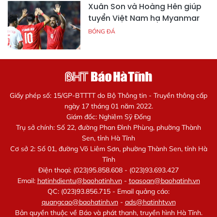
Xuân Son và Hoàng Hên giúp
tuyển Việt Nam hạ Myanmar
BÓNG ĐÁ
Giấy phép số: 15/GP-BTTTT do Bộ Thông tin - Truyền thông cấp
ngày 17 tháng 01 năm 2022.
Giám đốc: Nghiêm Sỹ Đống
Trụ sở chính: Số 22, đường Phan Đình Phùng, phường Thành
Sen, tỉnh Hà Tĩnh
Cơ sở 2: Số 01, đường Võ Liêm Sơn, phường Thành Sen, tỉnh Hà
Tĩnh
Điện thoại: (023)95.858.608 - (023)93.693.427
Email:
hatinhdientu@baohatinh.vn
-
toasoan@baohatinh.vn
QC: (023)93.856.715 - Email quảng cáo:
quangcao@baohatinh.vn
-
ads@hatinhtv.vn
Bản quyền thuộc về Báo và phát thanh, truyền hình Hà Tĩnh.