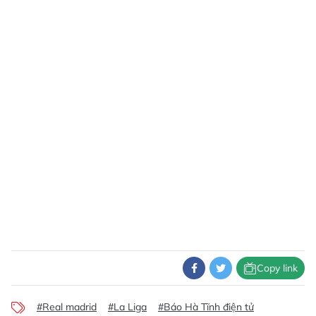
Copy link
#Real madrid
#La Liga
#Báo Hà Tĩnh điện tử