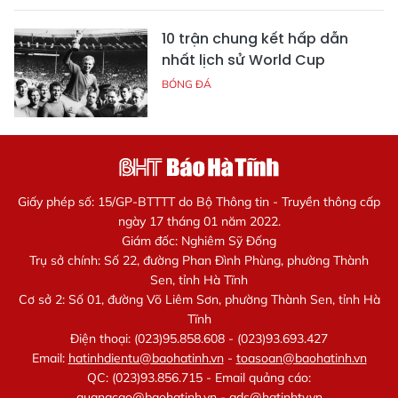
10 trận chung kết hấp dẫn
nhất lịch sử World Cup
BÓNG ĐÁ
Giấy phép số: 15/GP-BTTTT do Bộ Thông tin - Truyền thông cấp
ngày 17 tháng 01 năm 2022.
Giám đốc: Nghiêm Sỹ Đống
Trụ sở chính: Số 22, đường Phan Đình Phùng, phường Thành
Sen, tỉnh Hà Tĩnh
Cơ sở 2: Số 01, đường Võ Liêm Sơn, phường Thành Sen, tỉnh Hà
Tĩnh
Điện thoại: (023)95.858.608 - (023)93.693.427
Email:
hatinhdientu@baohatinh.vn
-
toasoan@baohatinh.vn
QC: (023)93.856.715 - Email quảng cáo:
quangcao@baohatinh.vn
-
ads@hatinhtv.vn