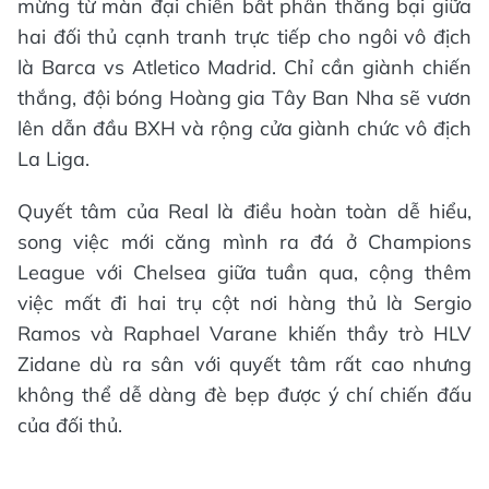
mừng từ màn đại chiến bất phân thắng bại giữa
hai đối thủ cạnh tranh trực tiếp cho ngôi vô địch
là Barca vs Atletico Madrid. Chỉ cần giành chiến
thắng, đội bóng Hoàng gia Tây Ban Nha sẽ vươn
lên dẫn đầu BXH và rộng cửa giành chức vô địch
La Liga.
Quyết tâm của Real là điều hoàn toàn dễ hiểu,
song việc mới căng mình ra đá ở Champions
League với Chelsea giữa tuần qua, cộng thêm
việc mất đi hai trụ cột nơi hàng thủ là Sergio
Ramos và Raphael Varane khiến thầy trò HLV
Zidane dù ra sân với quyết tâm rất cao nhưng
không thể dễ dàng đè bẹp được ý chí chiến đấu
của đối thủ.