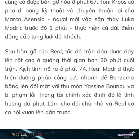
cũng có được bàn gỡ hòa ở phút 67. Toni Kroos có
pha đi bóng kỹ thuật và chuyền thuận lợi cho
Marco Asensio - người mới vào sân thay Luka
Modric trước đó 1 phút - thực hiện cú dứt điểm
đẳng cấp tung lưới đội khách.
Sau bàn gỡ của Real, tốc độ trận đấu được đẩy
lên rất cao ở quãng thời gian hơn 20 phút cuối
trận. Kịch tính nổ ra ở phút 74, Real Madrid thực
hiện đường phản công cực nhanh để Benzema
băng lên đối mặt với thủ môn Yassine Bounou và
bị phạm lỗi. Trọng tài chính xác định đó là tình
huống đá phạt 11m cho đội chủ nhà và Real có
cơ hội vươn lên dẫn trước.