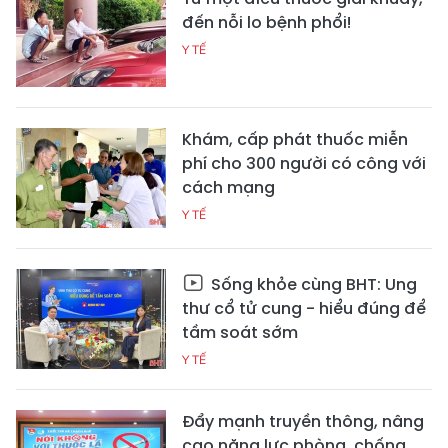
đến nỗi lo bệnh phổi!
Y TẾ
Khám, cấp phát thuốc miễn
phí cho 300 người có công với
cách mạng
Y TẾ
Sống khỏe cùng BHT: Ung
thư cổ tử cung - hiểu đúng để
tầm soát sớm
Y TẾ
Đẩy mạnh truyền thông, nâng
cao năng lực phòng, chống