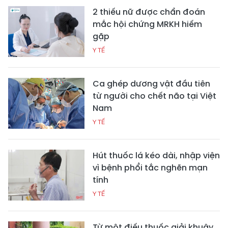
2 thiếu nữ được chẩn đoán
mắc hội chứng MRKH hiếm
gặp
Y TẾ
Ca ghép dương vật đầu tiên
từ người cho chết não tại Việt
Nam
Y TẾ
Hút thuốc lá kéo dài, nhập viện
vì bệnh phổi tắc nghẽn mạn
tính
Y TẾ
Từ một điếu thuốc giải khuây,