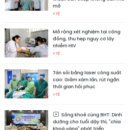
mở
Y TẾ
Mở rộng xét nghiệm tại cộng
đồng, thu hẹp nguy cơ lây
nhiễm HIV
Y TẾ
Tán sỏi bằng laser công suất
cao: Giảm xâm lấn, rút ngắn
thời gian hồi phục
Y TẾ
Sống khoẻ cùng BHT: Dinh
dưỡng cho tuổi dậy thì, "chìa
khoá vàng" phát triển