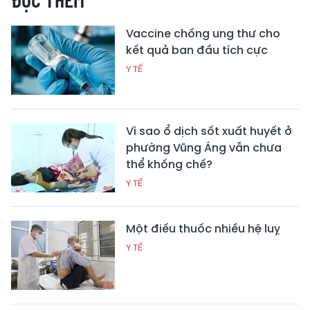
Vaccine chống ung thư cho
kết quả ban đầu tích cực
Y TẾ
Vì sao ổ dịch sốt xuất huyết ở
phường Vũng Áng vẫn chưa
thể khống chế?
Y TẾ
Một điếu thuốc nhiều hệ luỵ
Y TẾ