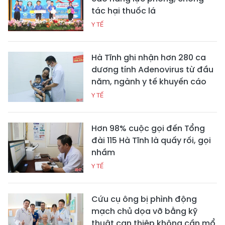
tác hại thuốc lá
Y TẾ
Hà Tĩnh ghi nhận hơn 280 ca
dương tính Adenovirus từ đầu
năm, ngành y tế khuyến cáo
Y TẾ
Hơn 98% cuộc gọi đến Tổng
đài 115 Hà Tĩnh là quấy rối, gọi
nhầm
Y TẾ
Cứu cụ ông bị phình động
mạch chủ dọa vỡ bằng kỹ
thuật can thiệp không cần mổ