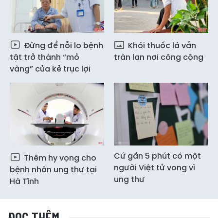
Đừng để nỗi lo bệnh
Khói thuốc lá vẫn
tật trở thành “mỏ
tràn lan nơi công cộng
vàng” của kẻ trục lợi
Cứ gần 5 phút có một
Thêm hy vọng cho
người Việt tử vong vì
bệnh nhân ung thư tại
ung thư
Hà Tĩnh
ĐỌC THÊM