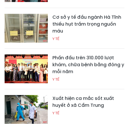
Cơ sở y tế đầu ngành Hà Tĩnh
thiếu hụt trầm trọng nguồn
máu
Y TẾ
Phấn đấu trên 310.000 lượt
khám, chữa bệnh bằng đông y
mỗi năm
Y TẾ
Xuất hiện ca mắc sốt xuất
huyết ở xã Cẩm Trung
Y TẾ