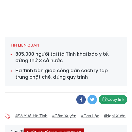
TIN LIÊN QUAN
805.000 người tại Hà Tĩnh khai báo y tế,
đứng thứ 3 cả nước
Hà Tĩnh bàn giao công dân cách ly tập
trung chặt chẽ, đúng quy trình
Copy link
#Sở Y tế Hà Tĩnh
#Cẩm Xuyên
#Can Lộc
#Nghi Xuân
Chủ đề