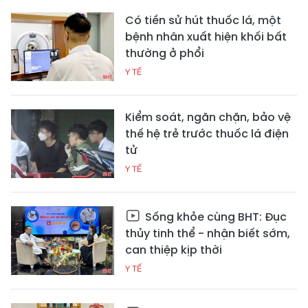
Có tiền sử hút thuốc lá, một
bệnh nhân xuất hiện khối bất
thường ở phổi
Y TẾ
Kiểm soát, ngăn chặn, bảo vệ
thế hệ trẻ trước thuốc lá điện
tử
Y TẾ
Sống khỏe cùng BHT: Đục
thủy tinh thể - nhận biết sớm,
can thiệp kịp thời
Y TẾ