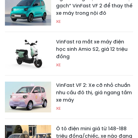
gạch” VinFast VF 2 để thay thế
xe máy trong nội đô
XE
VinFast ra mắt xe máy điện
học sinh Amio S2, giá 12 triệu
đồng
XE
VinFast VF 2: Xe cỡ nhỏ chuẩn
nhu cầu đô thị, giá ngang tầm
xe máy
XE
Ô tô điện mini giá từ 148-188
triệu đồng/chiếc, xe nào đang