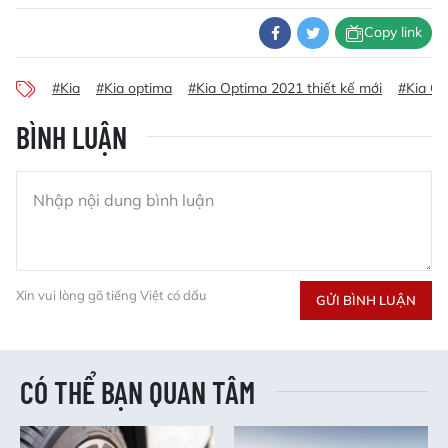
Copy link
#Kia
#Kia optima
#Kia Optima 2021 thiết kế mới
#Kia O
BÌNH LUẬN
Xin vui lòng gõ tiếng Việt có dấu
GỬI BÌNH LUẬN
CÓ THỂ BẠN QUAN TÂM