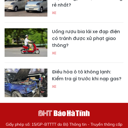
rẻ nhất?
XE
Uống rượu bia lái xe đạp điện
có tránh được xử phạt giao
thông?
XE
Điều hòa ô tô không lạnh:
Kiểm tra gì trước khi nạp gas?
XE
Giấy phép số: 15/GP-BTTTT do Bộ Thông tin - Truyền thông cấp