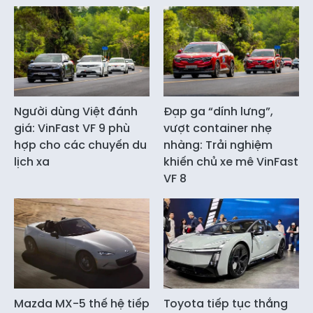
Người dùng Việt đánh
Đạp ga “dính lưng”,
giá: VinFast VF 9 phù
vượt container nhẹ
hợp cho các chuyến du
nhàng: Trải nghiệm
lịch xa
khiến chủ xe mê VinFast
VF 8
Mazda MX-5 thế hệ tiếp
Toyota tiếp tục thắng