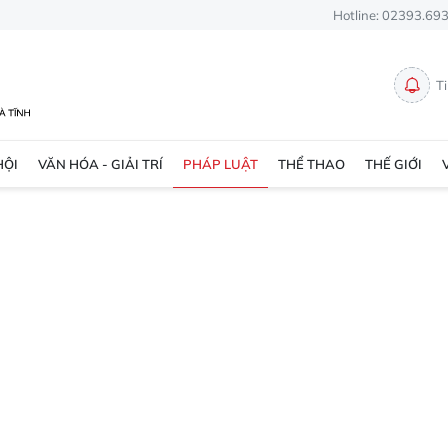
Hotline: 02393.69
T
HỘI
VĂN HÓA - GIẢI TRÍ
PHÁP LUẬT
THỂ THAO
THẾ GIỚI