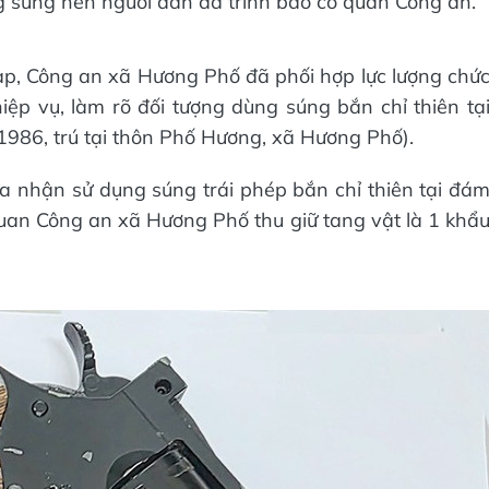
ng súng nên người dân đã trình báo cơ quan Công an.
tạp, Công an xã Hương Phố đã phối hợp lực lượng chứ
p vụ, làm rõ đối tượng dùng súng bắn chỉ thiên tạ
1986, trú tại thôn Phố Hương, xã Hương Phố).
a nhận sử dụng súng trái phép bắn chỉ thiên tại đá
 quan Công an xã Hương Phố thu giữ tang vật là 1 khẩ