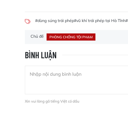
#dùng súng trái phép
#vũ khí trái phép tại Hà Tĩnh
#
Chủ đề
PHÒNG CHỐNG TỘI PHẠM
BÌNH LUẬN
Xin vui lòng gõ tiếng Việt có dấu