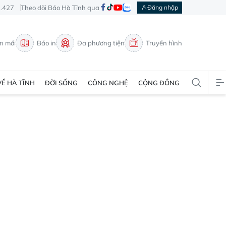
3.427
Theo dõi Báo Hà Tĩnh qua
Đăng nhập
in mới
Báo in
Đa phương tiện
Truyền hình
VỀ HÀ TĨNH
ĐỜI SỐNG
CÔNG NGHỆ
CỘNG ĐỒNG