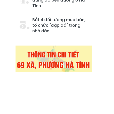
đang đỗ bên đường ở Hà
Tĩnh
Bắt 4 đối tượng mua bán,
tổ chức "đập đá" trong
nhà dân
,