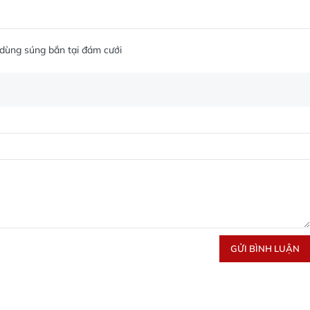
dùng súng bắn tại đám cưới
GỬI BÌNH LUẬN