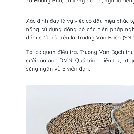
xã Hương Phố) có tiếng nổ lớn, nghi là tiế
Xác định đây là vụ việc có dấu hiệu phức 
năng sử dụng đồng bộ các biện pháp nghiệ
đám cưới nói trên là Trương Văn Bạch (SN 
Tại cơ quan điều tra, Trương Văn Bạch thừ
cưới của anh D.V.N. Quá trình điều tra, cơ
súng ngắn và 5 viên đạn.