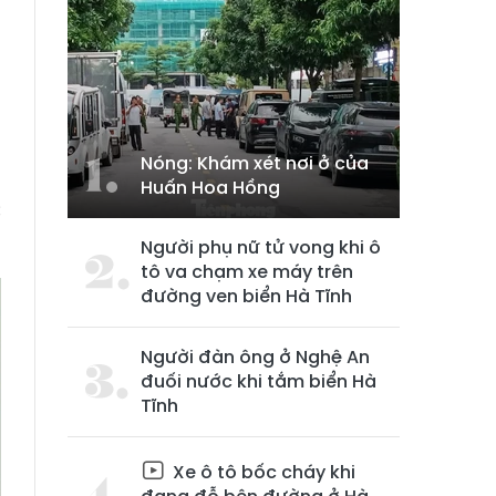
Nóng: Khám xét nơi ở của
Huấn Hoa Hồng
c
Người phụ nữ tử vong khi ô
tô va chạm xe máy trên
đường ven biển Hà Tĩnh
Người đàn ông ở Nghệ An
đuối nước khi tắm biển Hà
Tĩnh
Xe ô tô bốc cháy khi