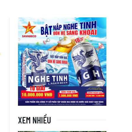
õ
XEM NHIỀU