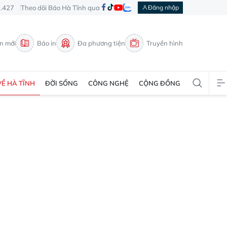
3.427
Theo dõi Báo Hà Tĩnh qua
Đăng nhập
in mới
Báo in
Đa phương tiện
Truyền hình
VỀ HÀ TĨNH
ĐỜI SỐNG
CÔNG NGHỆ
CỘNG ĐỒNG