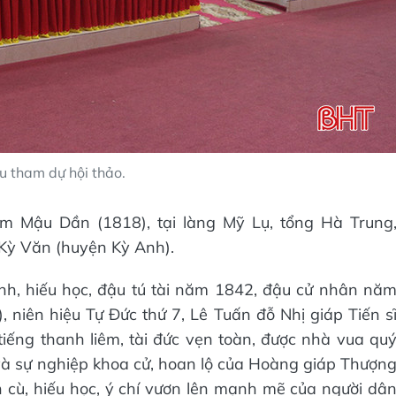
u tham dự hội thảo.
m Mậu Dần (1818), tại làng Mỹ Lụ, tổng Hà Trung
Kỳ Văn (huyện Kỳ Anh).
inh, hiếu học, đậu tú tài năm 1842, đậu cử nhân nă
, niên hiệu Tự Đức thứ 7, Lê Tuấn đỗ Nhị giáp Tiến s
tiếng thanh liêm, tài đức vẹn toàn, được nhà vua qu
và sự nghiệp khoa cử, hoan lộ của Hoàng giáp Thượn
n cù, hiếu học, ý chí vươn lên mạnh mẽ của người dâ