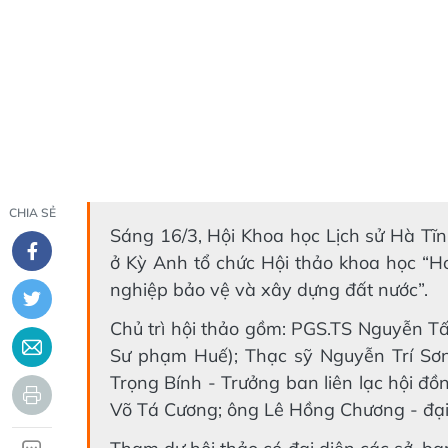
CHIA SẺ
Sáng 16/3, Hội Khoa học Lịch sử Hà Tĩ
ở Kỳ Anh tổ chức Hội thảo khoa học “H
nghiệp bảo vệ và xây dựng đất nước”.
Chủ trì hội thảo gồm: PGS.TS Nguyễn T
Sư phạm Huế); Thạc sỹ Nguyễn Trí Sơn 
Trọng Bính - Trưởng ban liên lạc hội 
Võ Tá Cương; ông Lê Hồng Chương - đại