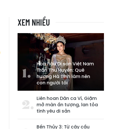
XEM NHIỀU
Hoa hậu Di sản Việt Nam
Trần Thu Huyền: Quê
h
hương Hà Tĩnh làm nên
m
con người tôi
Liên hoan Dân ca Ví, Giặm
mở màn ấn tượng, lan tỏa
tình yêu di sản
Bến Thủy 3: Từ cây cầu