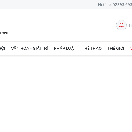
Hotline: 02393.69
T
HỘI
VĂN HÓA - GIẢI TRÍ
PHÁP LUẬT
THỂ THAO
THẾ GIỚI