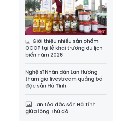
ó
,
ể
n
T
Giới thiệu nhiều sản phẩm
OCOP tại lễ khai trương du lịch
biển năm 2026
ệ
c
Nghệ sĩ Nhân dân Lan Hương
u
tham gia livestream quảng bá
đặc sản Hà Tĩnh
,
,
n
Lan tỏa đặc sản Hà Tĩnh
giữa lòng Thủ đô
p
,