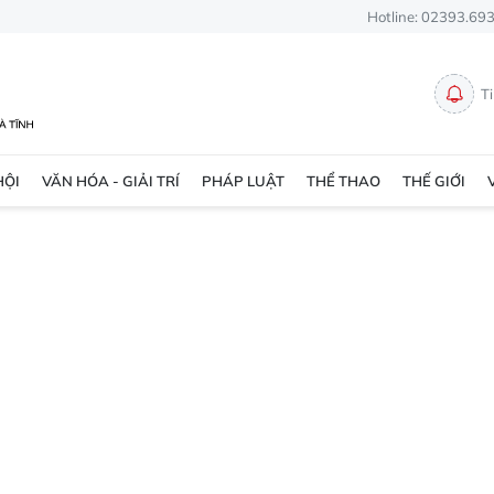
Hotline: 02393.69
T
HỘI
VĂN HÓA - GIẢI TRÍ
PHÁP LUẬT
THỂ THAO
THẾ GIỚI