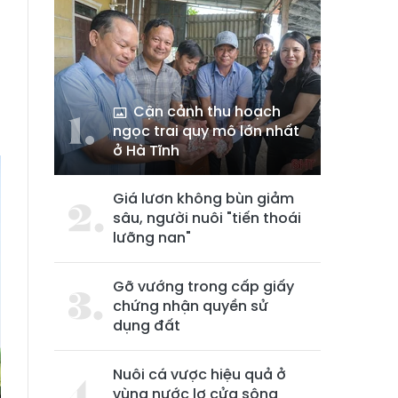
Cận cảnh thu hoạch
ngọc trai quy mô lớn nhất
ở Hà Tĩnh
Giá lươn không bùn giảm
sâu, người nuôi "tiến thoái
lưỡng nan"
Gỡ vướng trong cấp giấy
chứng nhận quyền sử
dụng đất
Nuôi cá vược hiệu quả ở
vùng nước lợ cửa sông