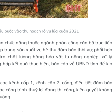
ầu bước vào thu hoạch rộ vụ lúa xuân 2021
an chức năng thuộc ngành phân công cán bộ trực tiế
p trung sản xuất vụ hè thu đảm bảo thời vụ; phối hợ
tra chất lượng hàng hóa vật tư nông nghiệp; xử l
 hợp kết quả thực hiện, báo cáo về UBND tỉnh để kị
 các kênh cấp 1, kênh cấp 2, cống, điều tiết đảm bả
 các công trình thuỷ lợi đang thi công, kiên quyết khôn
uộng.