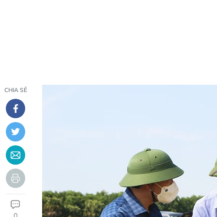
CHIA SẺ
0