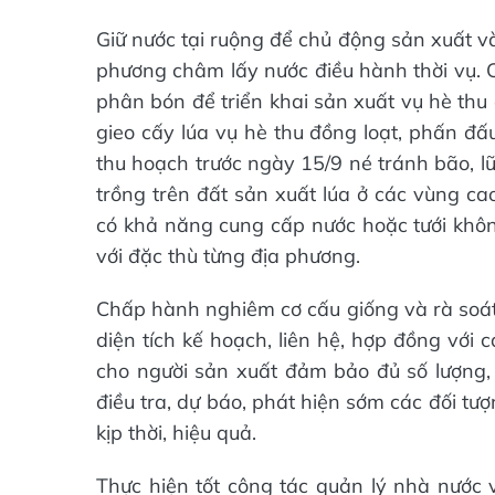
Giữ nước tại ruộng để chủ động sản xuất và
phương châm lấy nước điều hành thời vụ. C
phân bón để triển khai sản xuất vụ hè thu 
gieo cấy lúa vụ hè thu đồng loạt, phấn đấ
thu hoạch trước ngày 15/9 né tránh bão, l
trồng trên đất sản xuất lúa ở các vùng ca
có khả năng cung cấp nước hoặc tưới khô
với đặc thù từng địa phương.
Chấp hành nghiêm cơ cấu giống và rà soát
diện tích kế hoạch, liên hệ, hợp đồng vớ
cho người sản xuất đảm bảo đủ số lượng, c
điều tra, dự báo, phát hiện sớm các đối tư
kịp thời, hiệu quả.
Thực hiện tốt công tác quản lý nhà nước