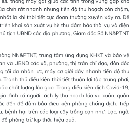
 lưu thông máy gặt giữa các tỉnh trong vùng gặp kh
lúa chín rất nhanh nhưng tiến độ thu hoạch còn chậm
 nhất là khi thời tiết cực đoan thường xuyên xảy ra. Đ
triển khai sản xuất vụ hè thu đảm bảo thời vụ và diệ
u chủ tịch UBND các địa phương, Giám đốc Sở NN&PTN
hòng NN&PTNT, trung tâm ứng dụng KHKT và bảo v
uan và UBND các xã, phường, thị trấn chỉ đạo, đôn đố
 tối đa nhân lực, máy cơ giới đẩy nhanh tiến độ th
Tranh thủ điều kiện thời tiết thuận lợi tập trung phơi
ảo chất lượng lúa gạo. Trong điều kiện dịch Covid-19
gia đình có người cách ly thu hoạch lúa vụ xuân, quả
ác đến để đảm bảo điều kiện phòng chống dịch. Tiế
, bệnh hại trên các loại cây trồng cạn như: Lạc, ngô
để phòng trừ kịp thời, hiệu quả.