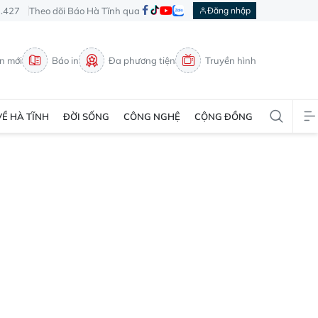
3.427
Theo dõi Báo Hà Tĩnh qua
Đăng nhập
in mới
Báo in
Đa phương tiện
Truyền hình
VỀ HÀ TĨNH
ĐỜI SỐNG
CÔNG NGHỆ
CỘNG ĐỒNG