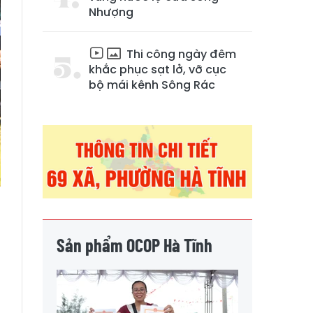
Nhượng
Thi công ngày đêm
khắc phục sạt lở, vỡ cục
bộ mái kênh Sông Rác
Sản phẩm OCOP Hà Tĩnh
u
n