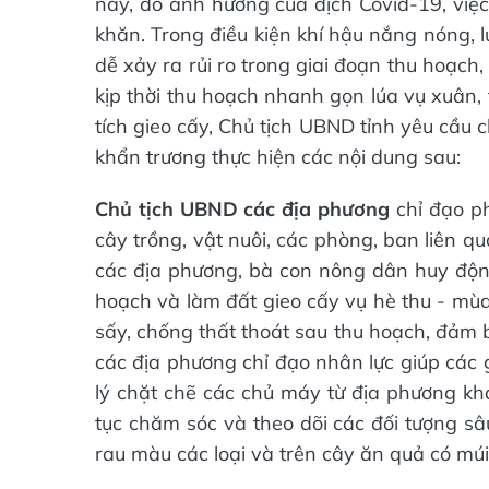
nay, do ảnh hưởng của dịch Covid-19, việc
khăn. Trong điều kiện khí hậu nắng nóng, 
dễ xảy ra rủi ro trong giai đoạn thu hoạch,
kịp thời thu hoạch nhanh gọn lúa vụ xuân, 
tích gieo cấy, Chủ tịch UBND tỉnh yêu cầ
khẩn trương thực hiện các nội dung sau:
Chủ tịch UBND các địa phương
chỉ đạo p
cây trồng, vật nuôi, các phòng, ban liên q
các địa phương, bà con nông dân huy động
hoạch và làm đất gieo cấy vụ hè thu - mùa. 
sấy, chống thất thoát sau thu hoạch, đảm b
các địa phương chỉ đạo nhân lực giúp các 
lý chặt chẽ các chủ máy từ địa phương kh
tục chăm sóc và theo dõi các đối tượng sâu
rau màu các loại và trên cây ăn quả có múi 