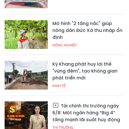
Mô hình "2 tầng nấc" giúp
nông dân Đức Xá thu nhập ổn
định
NÔNG NGHIỆP
Kỳ Khang phát huy lợi thế
"vùng đệm", tạo không gian
phát triển mới
KINH TẾ
Tài chính thị trường ngày
6/8: Một ngân hàng “Big 4”
tăng mạnh lãi suất huy động
THỊ TRƯỜNG