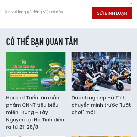
Xin vui lòng gõ tiếng Việt có dấu
GỬI BÌNH LUẬN
CÓ THỂ BẠN QUAN TÂM
Hội chợ Triển lãm sản
Doanh nghiệp Hà Tĩnh
phẩm CNNT tiêu biểu
chuyển mình trước "luật
miền Trung - Tây
chơi" mới
Nguyên tại Hà Tĩnh diễn
ra từ 21-26/8