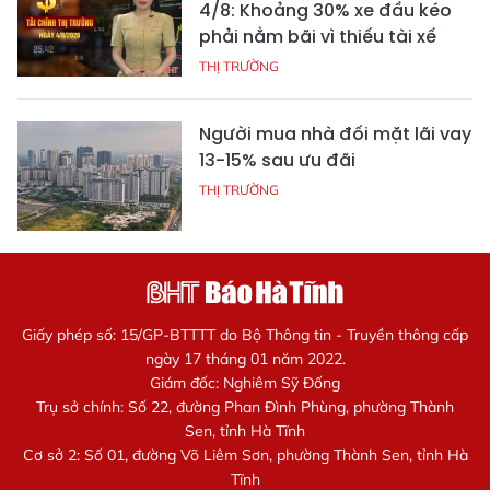
4/8: Khoảng 30% xe đầu kéo
phải nằm bãi vì thiếu tài xế
THỊ TRƯỜNG
Người mua nhà đối mặt lãi vay
13-15% sau ưu đãi
THỊ TRƯỜNG
Giấy phép số: 15/GP-BTTTT do Bộ Thông tin - Truyền thông cấp
ngày 17 tháng 01 năm 2022.
Giám đốc: Nghiêm Sỹ Đống
Trụ sở chính: Số 22, đường Phan Đình Phùng, phường Thành
Sen, tỉnh Hà Tĩnh
Cơ sở 2: Số 01, đường Võ Liêm Sơn, phường Thành Sen, tỉnh Hà
Tĩnh