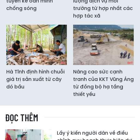
tuyến kè oằn mình
lượng dịch vụ môi
chống sóng
trường từ hợp nhất các
hợp tác xã
Hà Tĩnh định hình chuỗi
Nâng cao sức cạnh
giá trị sản xuất từ cây
tranh của KKT Vũng Áng
dó bầu
từ đồng bộ hạ tầng
thiết yếu
ĐỌC THÊM
Lấy ý kiến người dân về điều