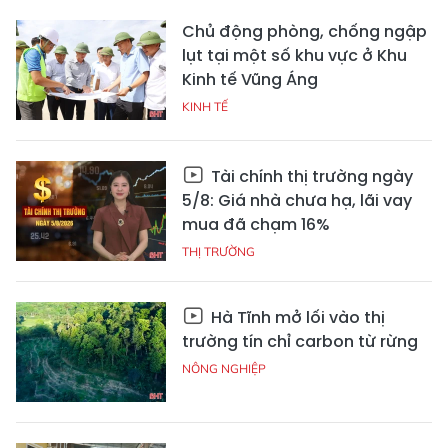
Chủ động phòng, chống ngập
lụt tại một số khu vực ở Khu
Kinh tế Vũng Áng
KINH TẾ
Tài chính thị trường ngày
5/8: Giá nhà chưa hạ, lãi vay
mua đã chạm 16%
THỊ TRƯỜNG
Hà Tĩnh mở lối vào thị
trường tín chỉ carbon từ rừng
NÔNG NGHIỆP