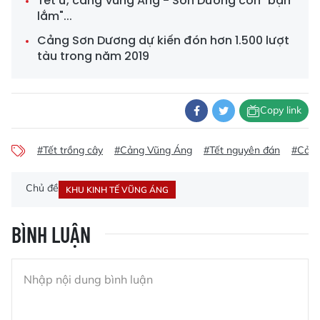
Tết ư, cảng Vũng Áng - Sơn Dương còn "bận
lắm"...
Cảng Sơn Dương dự kiến đón hơn 1.500 lượt
tàu trong năm 2019
Copy link
#Tết trồng cây
#Cảng Vũng Áng
#Tết nguyên đán
#Cảng
Chủ đề
KHU KINH TẾ VŨNG ÁNG
BÌNH LUẬN