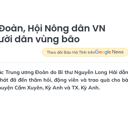
Đoàn, Hội Nông dân VN
gười dân vùng bão
Theo dõi Báo Hà Tĩnh trên
tác Trung ương Đoàn do Bí thư Nguyễn Long Hải dẫ
hát đã đến thăm hỏi, động viên và trao quà cho b
c huyện Cẩm Xuyên, Kỳ Anh và TX. Kỳ Anh.