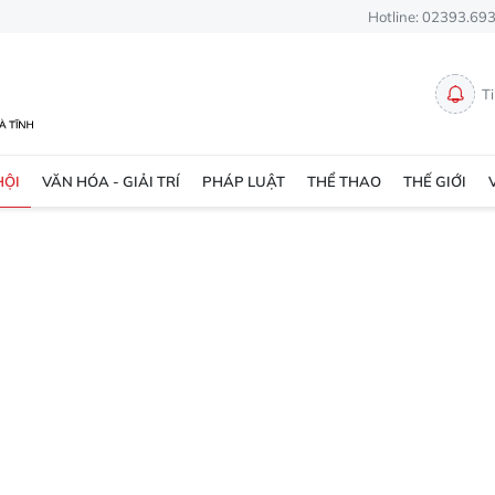
Hotline: 02393.69
T
HỘI
VĂN HÓA - GIẢI TRÍ
PHÁP LUẬT
THỂ THAO
THẾ GIỚI