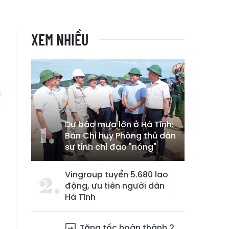
XEM NHIỀU
Dự báo mưa lớn ở Hà Tĩnh:
n
Ban Chỉ huy Phòng thủ dân
à
sự tỉnh chỉ đạo "nóng"
Vingroup tuyển 5.680 lao
động, ưu tiên người dân
Hà Tĩnh
Tăng tốc hoàn thành 2