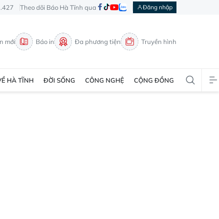
3.427
Theo dõi Báo Hà Tĩnh qua
Đăng nhập
in mới
Báo in
Đa phương tiện
Truyền hình
VỀ HÀ TĨNH
ĐỜI SỐNG
CÔNG NGHỆ
CỘNG ĐỒNG