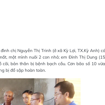
 đình chị Nguyễn Thị Trinh (ở xã Kỳ Lợi, TX.Kỳ Anh) c
mất, một mình nuôi 2 con nhỏ; em Đinh Thị Dung (1
ồ côi, bản thân bị bệnh bạch cầu. Cơn bão số 10 vừ
ng bị đổ sập hoàn toàn.