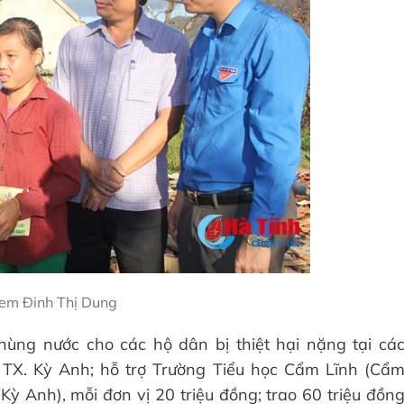
à em Đinh Thị Dung
hùng nước cho các hộ dân bị thiệt hại nặng tại cá
TX. Kỳ Anh; hỗ trợ Trường Tiểu học Cẩm Lĩnh (Cẩ
ỳ Anh), mỗi đơn vị 20 triệu đồng; trao 60 triệu đồn