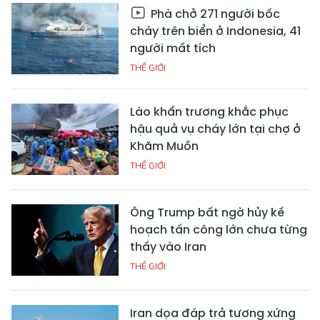
Phà chở 271 người bốc
cháy trên biển ở Indonesia, 41
người mất tích
THẾ GIỚI
Lào khẩn trương khắc phục
hậu quả vụ cháy lớn tại chợ ở
Khăm Muồn
THẾ GIỚI
Ông Trump bất ngờ hủy kế
hoạch tấn công lớn chưa từng
thấy vào Iran
THẾ GIỚI
Iran dọa đáp trả tương xứng