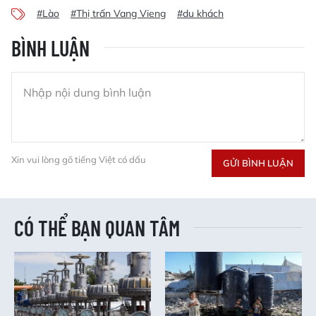
#Lào
#Thị trấn Vang Vieng
#du khách
BÌNH LUẬN
Xin vui lòng gõ tiếng Việt có dấu
GỬI BÌNH LUẬN
CÓ THỂ BẠN QUAN TÂM