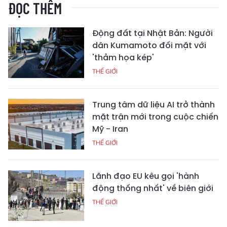
ĐỌC THÊM
Động đất tại Nhật Bản: Người
dân Kumamoto đối mặt với
'thảm họa kép'
THẾ GIỚI
Trung tâm dữ liệu AI trở thành
mặt trận mới trong cuộc chiến
Mỹ - Iran
THẾ GIỚI
Lãnh đạo EU kêu gọi 'hành
động thống nhất' về biên giới
THẾ GIỚI