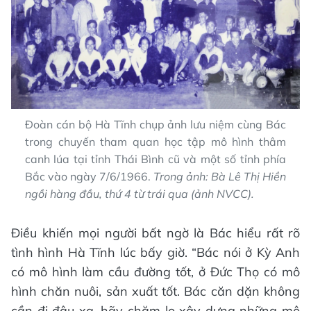
Đoàn cán bộ Hà Tĩnh chụp ảnh lưu niệm cùng Bác
trong chuyến tham quan học tập mô hình thâm
canh lúa tại tỉnh Thái Bình cũ và một số tỉnh phía
Bắc vào ngày 7/6/1966.
Trong ảnh: Bà Lê Thị Hiền
ngồi hàng đầu, thứ 4 từ trái qua (ảnh NVCC).
Điều khiến mọi người bất ngờ là Bác hiểu rất rõ
tình hình Hà Tĩnh lúc bấy giờ. “Bác nói ở Kỳ Anh
có mô hình làm cầu đường tốt, ở Đức Thọ có mô
hình chăn nuôi, sản xuất tốt. Bác căn dặn không
cần đi đâu xa, hãy chăm lo xây dựng những mô