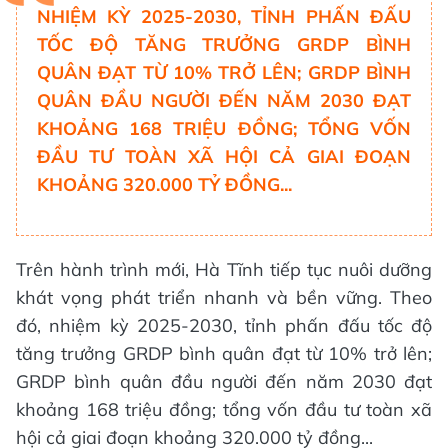
NHIỆM KỲ 2025-2030, TỈNH PHẤN ĐẤU
TỐC ĐỘ TĂNG TRƯỞNG GRDP BÌNH
QUÂN ĐẠT TỪ 10% TRỞ LÊN; GRDP BÌNH
QUÂN ĐẦU NGƯỜI ĐẾN NĂM 2030 ĐẠT
KHOẢNG 168 TRIỆU ĐỒNG; TỔNG VỐN
ĐẦU TƯ TOÀN XÃ HỘI CẢ GIAI ĐOẠN
KHOẢNG 320.000 TỶ ĐỒNG...
Trên hành trình mới, Hà Tĩnh tiếp tục nuôi dưỡng
khát vọng phát triển nhanh và bền vững. Theo
đó, nhiệm kỳ 2025-2030, tỉnh phấn đấu tốc độ
tăng trưởng GRDP bình quân đạt từ 10% trở lên;
GRDP bình quân đầu người đến năm 2030 đạt
khoảng 168 triệu đồng; tổng vốn đầu tư toàn xã
hội cả giai đoạn khoảng 320.000 tỷ đồng...