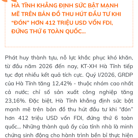
HÀ TĨNH KHẲNG ĐỊNH SỨC BẬT MẠNH
MẼ TRÊN BẢN ĐỒ THU HÚT ĐẦU TƯ KHI
“ĐÓN” HƠN 412 TRIỆU USD VỐN FDI,
ĐỨNG THỨ 6 TOÀN QUỐC…
Phát huy thành tựu, nỗ lực khắc phục khó khăn,
từ đầu năm 2026 đến nay, KT-XH Hà Tĩnh tiếp
tục đạt nhiều kết quả tích cực. Quý I/2026, GRDP
của Hà Tĩnh tăng 12,42% - thuộc nhóm cao nhất
cả nước; chỉ số sản xuất công nghiệp tăng
23,16%. Đặc biệt, Hà Tĩnh khẳng định sức bật
mạnh mẽ trên bản đồ thu hút đầu tư khi “đón”
hơn 412 triệu USD vốn FDI, đứng thứ 6 toàn
quốc… Những thành quả ấy của tỉnh nhà là minh
chứng sinh động cho hành trình bền bỉ thực hiện