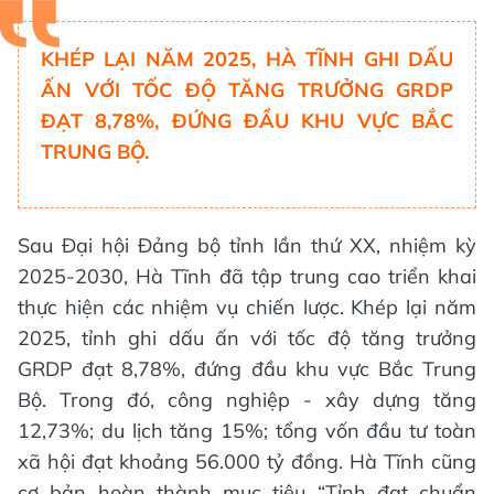
KHÉP LẠI NĂM 2025, HÀ TĨNH GHI DẤU
ẤN VỚI TỐC ĐỘ TĂNG TRƯỞNG GRDP
ĐẠT 8,78%, ĐỨNG ĐẦU KHU VỰC BẮC
TRUNG BỘ.
Sau Đại hội Đảng bộ tỉnh lần thứ XX, nhiệm kỳ
2025-2030, Hà Tĩnh đã tập trung cao triển khai
thực hiện các nhiệm vụ chiến lược. Khép lại năm
2025, tỉnh ghi dấu ấn với tốc độ tăng trưởng
GRDP đạt 8,78%, đứng đầu khu vực Bắc Trung
Bộ. Trong đó, công nghiệp - xây dựng tăng
12,73%; du lịch tăng 15%; tổng vốn đầu tư toàn
xã hội đạt khoảng 56.000 tỷ đồng. Hà Tĩnh cũng
cơ bản hoàn thành mục tiêu “Tỉnh đạt chuẩn