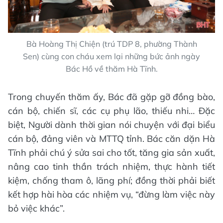
Bà Hoàng Thị Chiện (trú TDP 8, phường Thành
Sen) cùng con cháu xem lại những bức ảnh ngày
Bác Hồ về thăm Hà Tĩnh.
Trong chuyến thăm ấy, Bác đã gặp gỡ đồng bào,
cán bộ, chiến sĩ, các cụ phụ lão, thiếu nhi… Đặc
biệt, Người dành thời gian nói chuyện với đại biểu
cán bộ, đảng viên và MTTQ tỉnh. Bác căn dặn Hà
Tĩnh phải chú ý sửa sai cho tốt, tăng gia sản xuất,
nâng cao tinh thần trách nhiệm, thực hành tiết
kiệm, chống tham ô, lãng phí; đồng thời phải biết
kết hợp hài hòa các nhiệm vụ, “đừng làm việc này
bỏ việc khác”.