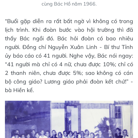
cùng Bác Hồ năm 1966.
“Buổi gặp diễn ra rất bất ngờ vì không có trong
lịch trình. Khi đoàn bước vào hội trường thì đã
thấy Bác ngồi đó. Bác hỏi đoàn có bao nhiêu
người. Đồng chí Nguyễn Xuân Linh - Bí thư Tỉnh
ủy báo cáo có 41 người. Nghe vậy, Bác nói ngay:
“41 người mà chỉ có 4 nữ, chưa được 10%; chỉ có
2 thanh niên, chưa được 5%; sao không có cán
bộ công giáo? Lương giáo phải đoàn kết chứ!” -
bà Hiền kể.