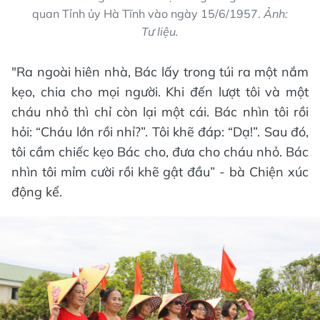
quan Tỉnh ủy Hà Tĩnh vào ngày 15/6/1957.
Ảnh:
Tư liệu.
"Ra ngoài hiên nhà, Bác lấy trong túi ra một nắm
kẹo, chia cho mọi người. Khi đến lượt tôi và một
cháu nhỏ thì chỉ còn lại một cái. Bác nhìn tôi rồi
hỏi: “Cháu lớn rồi nhỉ?”. Tôi khẽ đáp: “Dạ!”. Sau đó,
tôi cầm chiếc kẹo Bác cho, đưa cho cháu nhỏ. Bác
nhìn tôi mỉm cười rồi khẽ gật đầu” - bà Chiện xúc
động kể.