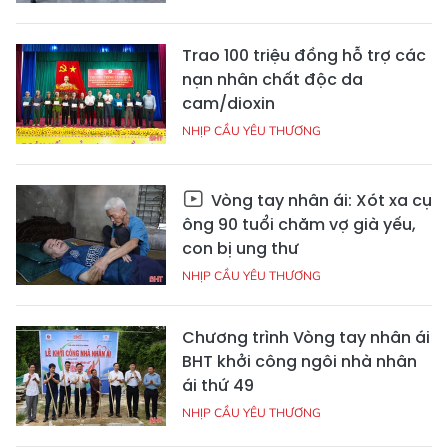
Trao 100 triệu đồng hỗ trợ các
nạn nhân chất độc da
cam/dioxin
NHỊP CẦU YÊU THƯƠNG
Vòng tay nhân ái: Xót xa cụ
ông 90 tuổi chăm vợ già yếu,
con bị ung thư
NHỊP CẦU YÊU THƯƠNG
Chương trình Vòng tay nhân ái
BHT khởi công ngôi nhà nhân
ái thứ 49
NHỊP CẦU YÊU THƯƠNG