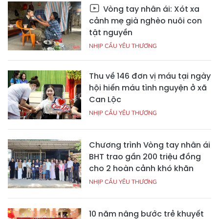
Vòng tay nhân ái: Xót xa
cảnh mẹ già nghèo nuôi con
tật nguyền
NHỊP CẦU YÊU THƯƠNG
Thu về 146 đơn vị máu tại ngày
hội hiến máu tình nguyện ở xã
Can Lộc
NHỊP CẦU YÊU THƯƠNG
Chương trình Vòng tay nhân ái
BHT trao gần 200 triệu đồng
cho 2 hoàn cảnh khó khăn
NHỊP CẦU YÊU THƯƠNG
10 năm nâng bước trẻ khuyết