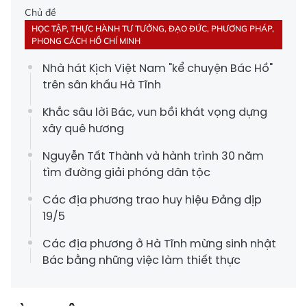
Chủ đề
HỌC TẬP, THỰC HÀNH TƯ TƯỞNG, ĐẠO ĐỨC, PHƯƠNG PHÁP,
PHONG CÁCH HỒ CHÍ MINH
Nhà hát Kịch Việt Nam "kể chuyện Bác Hồ"
trên sân khấu Hà Tĩnh
Khắc sâu lời Bác, vun bồi khát vọng dựng
xây quê hương
Nguyễn Tất Thành và hành trình 30 năm
tìm đường giải phóng dân tộc
Các địa phương trao huy hiệu Đảng dịp
19/5
Các địa phương ở Hà Tĩnh mừng sinh nhật
Bác bằng những việc làm thiết thực