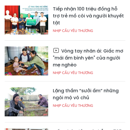
Tiếp nhận 100 triệu đồng hỗ
trợ trẻ mồ côi và người khuyết
tật
NHỊP CẦU YÊU THƯƠNG
Vòng tay nhân ái: Giấc mơ
"mái ấm bình yên" của người
mẹ nghèo
NHỊP CẦU YÊU THƯƠNG
Lặng thầm “sưởi ấm” những
ngôi mộ vô chủ
NHỊP CẦU YÊU THƯƠNG