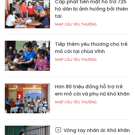
Cấp phát tiền mặt hỗ trợ 725
hộ dân bị ảnh hưởng bởi thiên
tai
NHỊP CẦU YÊU THƯƠNG
Tiếp thêm yêu thương cho trẻ
mồ côi tại chùa Vĩnh
NHỊP CẦU YÊU THƯƠNG
Hơn 80 triệu đồng hỗ trợ trẻ
em mồ côi và phụ nữ khó khăn
NHỊP CẦU YÊU THƯƠNG
Vòng tay nhân ái: Khó khăn