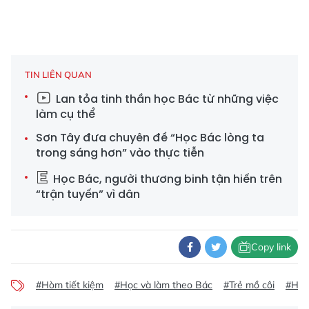
TIN LIÊN QUAN
Lan tỏa tinh thần học Bác từ những việc
làm cụ thể
Sơn Tây đưa chuyên đề “Học Bác lòng ta
trong sáng hơn” vào thực tiễn
Học Bác, người thương binh tận hiến trên
“trận tuyến” vì dân
Copy link
#Hòm tiết kiệm
#Học và làm theo Bác
#Trẻ mồ côi
#Hỗ t