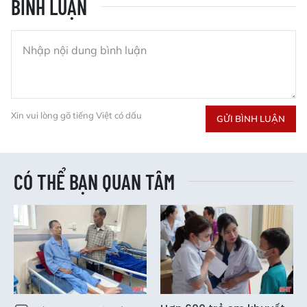
BÌNH LUẬN
Xin vui lòng gõ tiếng Việt có dấu
GỬI BÌNH LUẬN
CÓ THỂ BẠN QUAN TÂM