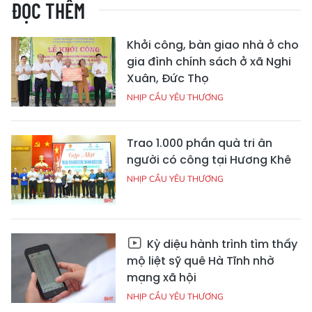
ĐỌC THÊM
Khởi công, bàn giao nhà ở cho
gia đình chính sách ở xã Nghi
Xuân, Đức Thọ
NHỊP CẦU YÊU THƯƠNG
Trao 1.000 phần quà tri ân
người có công tại Hương Khê
NHỊP CẦU YÊU THƯƠNG
Kỳ diệu hành trình tìm thấy
mộ liệt sỹ quê Hà Tĩnh nhờ
mạng xã hội
NHỊP CẦU YÊU THƯƠNG