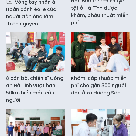
Hơn 600 trẻ em khuyết
Vòng tay nhân ái:
tật ở Hà Tĩnh được
Hoàn cảnh éo le của
khám, phẫu thuật miễn
người đàn ông làm
phí
thiện nguyện
8 cán bộ, chiến sĩ Công
Khám, cấp thuốc miễn
an Hà Tĩnh vượt hơn
phí cho gần 300 người
50km hiến máu cứu
dân ở xã Hương Sơn
người