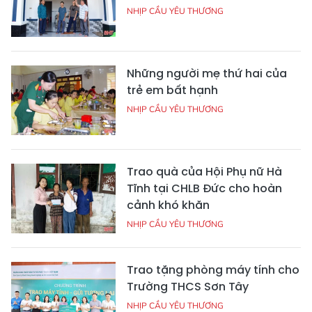
NHỊP CẦU YÊU THƯƠNG
Những người mẹ thứ hai của
trẻ em bất hạnh
NHỊP CẦU YÊU THƯƠNG
Trao quà của Hội Phụ nữ Hà
Tĩnh tại CHLB Đức cho hoàn
cảnh khó khăn
NHỊP CẦU YÊU THƯƠNG
Trao tặng phòng máy tính cho
Trường THCS Sơn Tây
NHỊP CẦU YÊU THƯƠNG