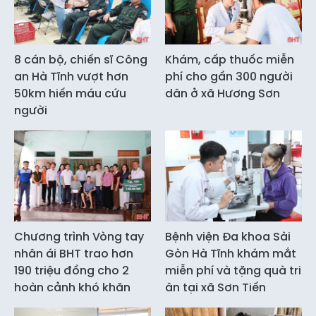
8 cán bộ, chiến sĩ Công
Khám, cấp thuốc miễn
an Hà Tĩnh vượt hơn
phí cho gần 300 người
50km hiến máu cứu
dân ở xã Hương Sơn
người
Chương trình Vòng tay
Bệnh viện Đa khoa Sài
nhân ái BHT trao hơn
Gòn Hà Tĩnh khám mắt
190 triệu đồng cho 2
miễn phí và tặng quà tri
hoàn cảnh khó khăn
ân tại xã Sơn Tiến