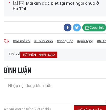
Mái ấm đặc biệt tại một ngôi chùa ở
Hà Tĩnh
Copy link
#trẻ mồ côi
#Chùa Vĩnh
#đồng Lộc
#quà tặng
#từ thiệ
Chủ đề
TỪ THIỆN - NHÂN ĐẠO
BÌNH LUẬN
Xin vui lòng gõ tiếng Việt có dấu