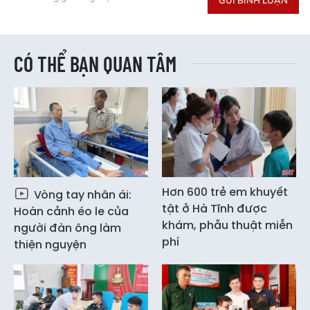
GỬI BÌNH LUẬN
CÓ THỂ BẠN QUAN TÂM
Hơn 600 trẻ em khuyết
Vòng tay nhân ái:
tật ở Hà Tĩnh được
Hoàn cảnh éo le của
khám, phẫu thuật miễn
người đàn ông làm
phí
thiện nguyện