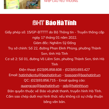
NHỊP CẦU YÊU THƯƠNG
Giấy phép số: 15/GP-BTTTT do Bộ Thông tin - Truyền thông cấp
ngày 17 tháng 01 năm 2022.
Giám đốc: Nghiêm Sỹ Đống
Trụ sở chính: Số 22, đường Phan Đình Phùng, phường Thành
Sen, tỉnh Hà Tĩnh
Cơ sở 2: Số 01, đường Võ Liêm Sơn, phường Thành Sen, tỉnh Hà
Tĩnh
Điện thoại: (023)95.858.608 - (023)93.693.427
Email:
hatinhdientu@baohatinh.vn
-
toasoan@baohatinh.vn
QC: (023)93.856.715 - Email quảng cáo:
quangcao@baohatinh.vn
-
ads@hatinhtv.vn
Bản quyền thuộc về Báo và phát thanh, truyền hình Hà Tĩnh.
Cấm sao chép dưới mọi hình thức nếu không có sự chấp thuận
bằng văn bản.