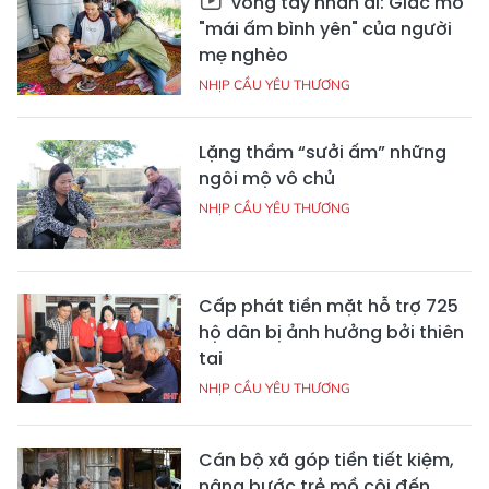
Vòng tay nhân ái: Giấc mơ
"mái ấm bình yên" của người
mẹ nghèo
NHỊP CẦU YÊU THƯƠNG
Lặng thầm “sưởi ấm” những
ngôi mộ vô chủ
NHỊP CẦU YÊU THƯƠNG
Cấp phát tiền mặt hỗ trợ 725
hộ dân bị ảnh hưởng bởi thiên
tai
NHỊP CẦU YÊU THƯƠNG
Cán bộ xã góp tiền tiết kiệm,
nâng bước trẻ mồ côi đến