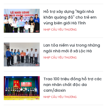
Hỗ trợ xây dựng "Ngôi nhà
khăn quàng đỏ" cho trẻ em
vùng biên giới Hà Tĩnh
NHỊP CẦU YÊU THƯƠNG
Lan tỏa niềm vui trong những
ngôi nhà mới ở xã Lộc Hà
NHỊP CẦU YÊU THƯƠNG
Trao 100 triệu đồng hỗ trợ các
nạn nhân chất độc da
cam/dioxin
NHỊP CẦU YÊU THƯƠNG