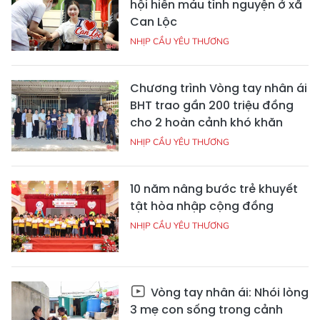
hội hiến máu tình nguyện ở xã
Can Lộc
NHỊP CẦU YÊU THƯƠNG
Chương trình Vòng tay nhân ái
BHT trao gần 200 triệu đồng
cho 2 hoàn cảnh khó khăn
NHỊP CẦU YÊU THƯƠNG
10 năm nâng bước trẻ khuyết
tật hòa nhập cộng đồng
NHỊP CẦU YÊU THƯƠNG
Vòng tay nhân ái: Nhói lòng
3 mẹ con sống trong cảnh