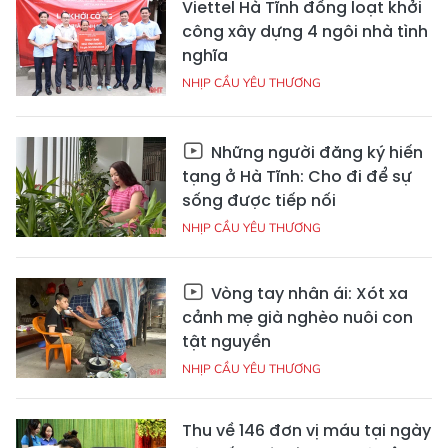
Viettel Hà Tĩnh đồng loạt khởi
công xây dựng 4 ngôi nhà tình
nghĩa
NHỊP CẦU YÊU THƯƠNG
Những người đăng ký hiến
tạng ở Hà Tĩnh: Cho đi để sự
sống được tiếp nối
NHỊP CẦU YÊU THƯƠNG
Vòng tay nhân ái: Xót xa
cảnh mẹ già nghèo nuôi con
tật nguyền
NHỊP CẦU YÊU THƯƠNG
Thu về 146 đơn vị máu tại ngày