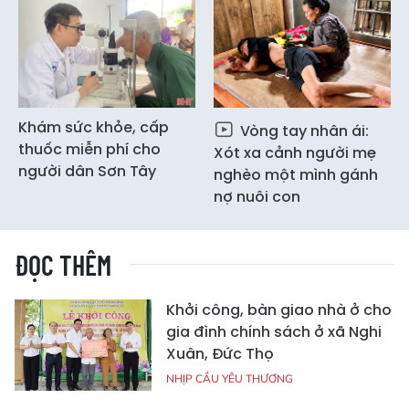
Khám sức khỏe, cấp
Vòng tay nhân ái:
thuốc miễn phí cho
Xót xa cảnh người mẹ
người dân Sơn Tây
nghèo một mình gánh
nợ nuôi con
ĐỌC THÊM
Khởi công, bàn giao nhà ở cho
gia đình chính sách ở xã Nghi
Xuân, Đức Thọ
NHỊP CẦU YÊU THƯƠNG