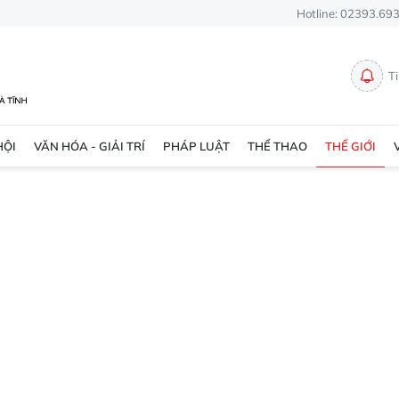
Hotline: 02393.69
T
HỘI
VĂN HÓA - GIẢI TRÍ
PHÁP LUẬT
THỂ THAO
THẾ GIỚI