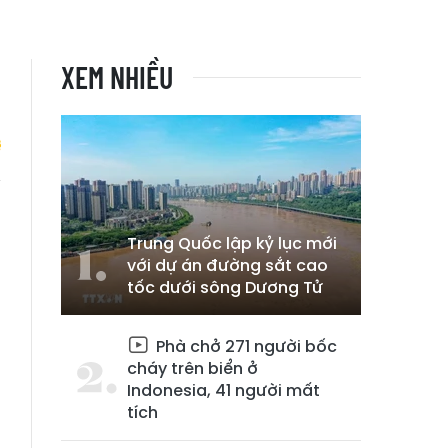
XEM NHIỀU
i
Trung Quốc lập kỷ lục mới
với dự án đường sắt cao
tốc dưới sông Dương Tử
Phà chở 271 người bốc
cháy trên biển ở
Indonesia, 41 người mất
tích