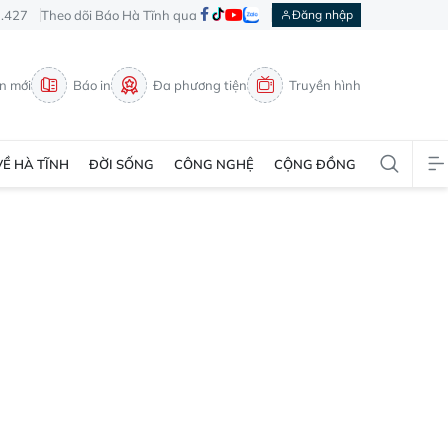
3.427
Theo dõi Báo Hà Tĩnh qua
Đăng nhập
in mới
Báo in
Đa phương tiện
Truyền hình
VỀ HÀ TĨNH
ĐỜI SỐNG
CÔNG NGHỆ
CỘNG ĐỒNG