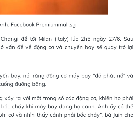
Ảnh: Facebook Premiummall.sg
hangi để tới Milan (Italy) lúc 2h5 ngày 27/6. Sa
có vấn đề về động cơ và chuyến bay sẽ quay trở lạ
uyến bay, nói rằng động cơ máy bay "đã phát nổ" v
 xuống đường băng.
 xảy ra với một trong số các động cơ, khiến họ phả
cơ bốc cháy khi máy bay đang hạ cánh. Anh ấy có th
hi cơ và nhìn thấy cánh phải bốc cháy”, bà Jain ch