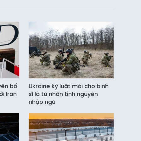
yên bố
Ukraine ký luật mới cho binh
i Iran
sĩ là tù nhân tình nguyện
nhập ngũ