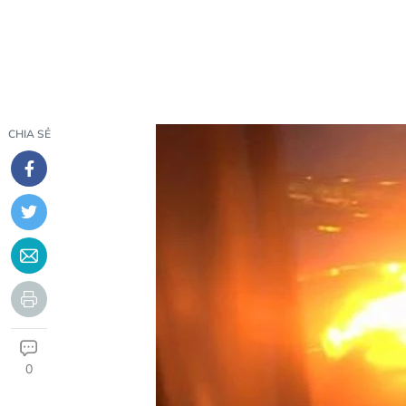
CHIA SẺ
0