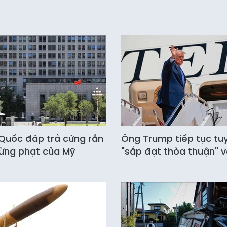
Quốc đáp trả cứng rắn
Ông Trump tiếp tục tu
rừng phạt của Mỹ
"sắp đạt thỏa thuận" vớ