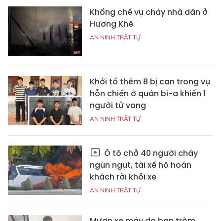
Khống chế vụ cháy nhà dân ở
Hương Khê
AN NINH TRẬT TỰ
Khởi tố thêm 8 bị can trong vụ
hỗn chiến ở quán bi-a khiến 1
người tử vong
AN NINH TRẬT TỰ
Ô tô chở 40 người cháy
ngùn ngụt, tài xế hô hoán
khách rời khỏi xe
AN NINH TRẬT TỰ
Mượn xe máy do bạn trộm