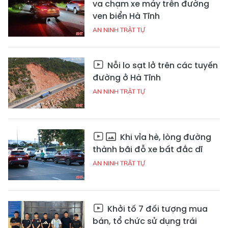
va chạm xe máy trên đường
ven biển Hà Tĩnh
AN NINH TRẬT TỰ
Nỗi lo sạt lở trên các tuyến
đường ở Hà Tĩnh
AN NINH TRẬT TỰ
Khi vỉa hè, lòng đường
thành bãi đỗ xe bất đắc dĩ
AN NINH TRẬT TỰ
Khởi tố 7 đối tượng mua
bán, tổ chức sử dụng trái