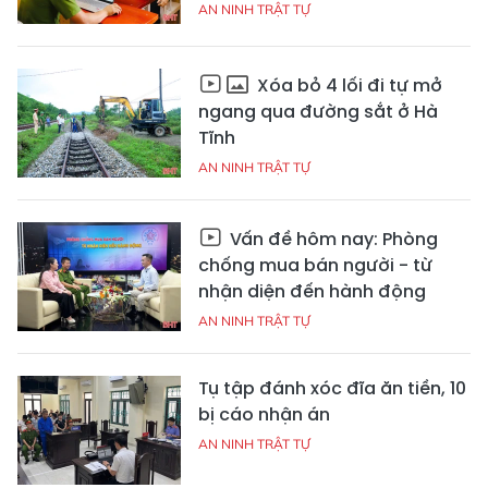
AN NINH TRẬT TỰ
Xóa bỏ 4 lối đi tự mở
ngang qua đường sắt ở Hà
Tĩnh
AN NINH TRẬT TỰ
Vấn đề hôm nay: Phòng
chống mua bán người - từ
nhận diện đến hành động
AN NINH TRẬT TỰ
Tụ tập đánh xóc đĩa ăn tiền, 10
bị cáo nhận án
AN NINH TRẬT TỰ