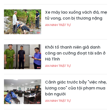
Xe máy lao xuống vách đá, mẹ
tử vong, con bị thương nặng
AN NINH TRẬT TỰ
Khởi tố thanh niên giả danh
công an cưỡng đoạt tài sản ở
Hà Tĩnh
AN NINH TRẬT TỰ
Cảnh giác trước bẫy "việc nhẹ,
lương cao" của tội phạm mua
bán người
AN NINH TRẬT TỰ