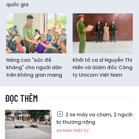
quốc gia
Nâng cao "sức đề
Khởi tố ca sĩ Nguyễn Thị
kháng" cho người dân
Hiền và Giám đốc Công
trên không gian mạng
ty Unicorn Việt Nam
ĐỌC THÊM
2 xe máy va chạm, 2 người
bị thương nặng
AN NINH TRẬT TỰ