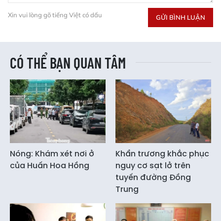
Xin vui lòng gõ tiếng Việt có dấu
GỬI BÌNH LUẬN
CÓ THỂ BẠN QUAN TÂM
Nóng: Khám xét nơi ở
Khẩn trương khắc phục
của Huấn Hoa Hồng
nguy cơ sạt lở trên
tuyến đường Đồng
Trung