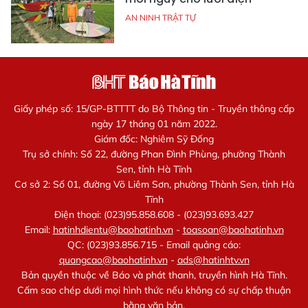
AN NINH TRẬT TỰ
Giấy phép số: 15/GP-BTTTT do Bộ Thông tin - Truyền thông cấp
ngày 17 tháng 01 năm 2022.
Giám đốc: Nghiêm Sỹ Đống
Trụ sở chính: Số 22, đường Phan Đình Phùng, phường Thành
Sen, tỉnh Hà Tĩnh
Cơ sở 2: Số 01, đường Võ Liêm Sơn, phường Thành Sen, tỉnh Hà
Tĩnh
Điện thoại: (023)95.858.608 - (023)93.693.427
Email:
hatinhdientu@baohatinh.vn
-
toasoan@baohatinh.vn
QC: (023)93.856.715 - Email quảng cáo:
quangcao@baohatinh.vn
-
ads@hatinhtv.vn
Bản quyền thuộc về Báo và phát thanh, truyền hình Hà Tĩnh.
Cấm sao chép dưới mọi hình thức nếu không có sự chấp thuận
bằng văn bản.