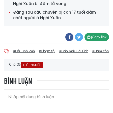
Nghi Xuân bị đâm tử vong
Đằng sau câu chuyện bị can 17 tuổi đâm
chết người ở Nghi Xuân
Copy link
#Hà Tĩnh 24h
#Phạm tội
#Báo mới Hà Tĩnh
#Đâm công 
Chủ đề
GIẾT NGƯỜI
BÌNH LUẬN