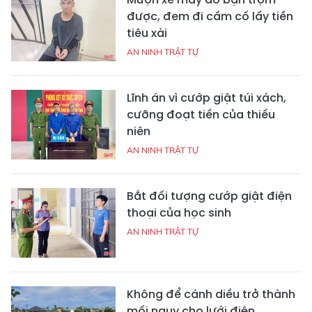
được, đem đi cầm cố lấy tiền
tiêu xài
AN NINH TRẬT TỰ
Lĩnh án vì cướp giật túi xách,
cưỡng đoạt tiền của thiếu
niên
AN NINH TRẬT TỰ
Bắt đối tượng cướp giật điện
thoại của học sinh
AN NINH TRẬT TỰ
Không để cánh diều trở thành
mối nguy cho lưới điện