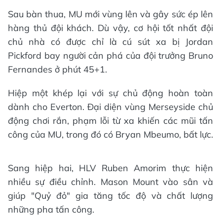
Sau bàn thua, MU mới vùng lên và gây sức ép lên
hàng thủ đội khách. Dù vậy, cơ hội tốt nhất đội
chủ nhà có được chỉ là cú sút xa bị Jordan
Pickford bay người cản phá của đội trưởng Bruno
Fernandes ở phút 45+1.
Hiệp một khép lại với sự chủ động hoàn toàn
dành cho Everton. Đại diện vùng Merseyside chủ
động chơi rắn, phạm lỗi từ xa khiến các mũi tấn
công của MU, trong đó có Bryan Mbeumo, bất lực.
Sang hiệp hai, HLV Ruben Amorim thực hiện
nhiều sự điều chỉnh. Mason Mount vào sân và
giúp "Quỷ đỏ" gia tăng tốc độ và chất lượng
những pha tấn công.