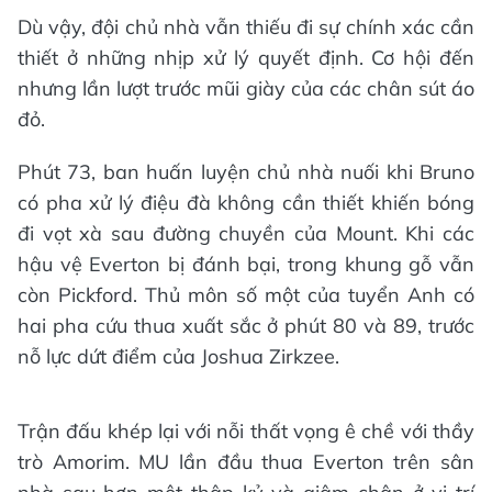
Dù vậy, đội chủ nhà vẫn thiếu đi sự chính xác cần
thiết ở những nhịp xử lý quyết định. Cơ hội đến
nhưng lần lượt trước mũi giày của các chân sút áo
đỏ.
Phút 73, ban huấn luyện chủ nhà nuối khi Bruno
có pha xử lý điệu đà không cần thiết khiến bóng
đi vọt xà sau đường chuyền của Mount. Khi các
hậu vệ Everton bị đánh bại, trong khung gỗ vẫn
còn Pickford. Thủ môn số một của tuyển Anh có
hai pha cứu thua xuất sắc ở phút 80 và 89, trước
nỗ lực dứt điểm của Joshua Zirkzee.
Trận đấu khép lại với nỗi thất vọng ê chề với thầy
trò Amorim. MU lần đầu thua Everton trên sân