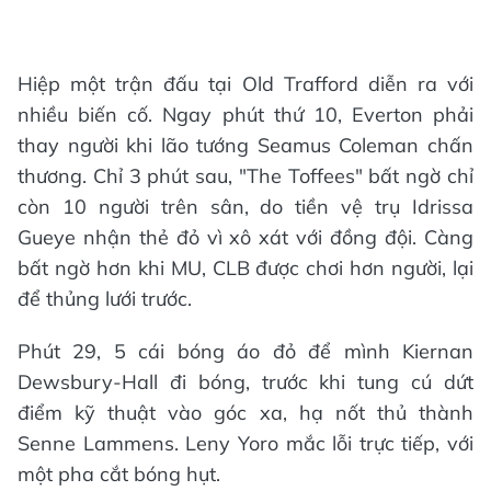
Hiệp một trận đấu tại Old Trafford diễn ra với
nhiều biến cố. Ngay phút thứ 10, Everton phải
thay người khi lão tướng Seamus Coleman chấn
thương. Chỉ 3 phút sau, "The Toffees" bất ngờ chỉ
còn 10 người trên sân, do tiền vệ trụ Idrissa
Gueye nhận thẻ đỏ vì xô xát với đồng đội. Càng
bất ngờ hơn khi MU, CLB được chơi hơn người, lại
để thủng lưới trước.
Phút 29, 5 cái bóng áo đỏ để mình Kiernan
Dewsbury-Hall đi bóng, trước khi tung cú dứt
điểm kỹ thuật vào góc xa, hạ nốt thủ thành
Senne Lammens. Leny Yoro mắc lỗi trực tiếp, với
một pha cắt bóng hụt.