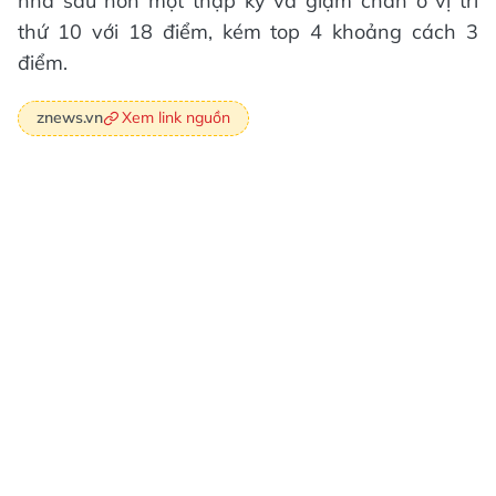
nhà sau hơn một thập kỷ và giậm chân ở vị trí
thứ 10 với 18 điểm, kém top 4 khoảng cách 3
điểm.
Xem link nguồn
znews.vn