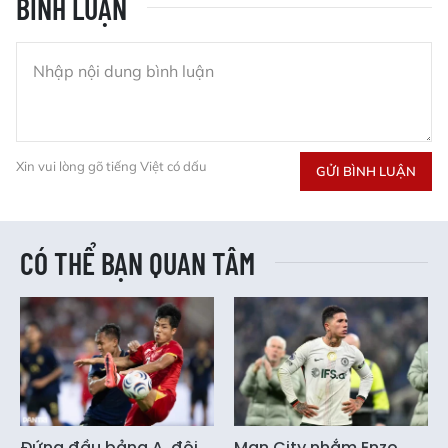
BÌNH LUẬN
Xin vui lòng gõ tiếng Việt có dấu
GỬI BÌNH LUẬN
CÓ THỂ BẠN QUAN TÂM
Đứng đầu bảng A, đội
Man City nhắm Enzo