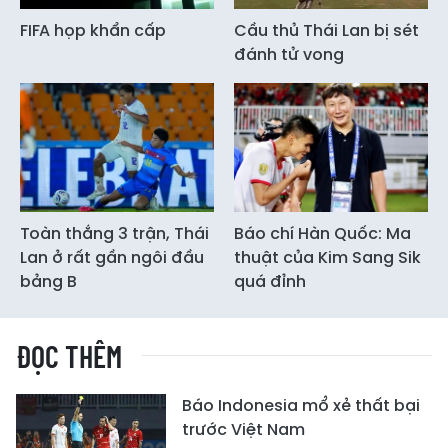
FIFA họp khẩn cấp
Cầu thủ Thái Lan bị sét
đánh tử vong
Toàn thắng 3 trận, Thái
Báo chí Hàn Quốc: Ma
Lan ở rất gần ngôi đầu
thuật của Kim Sang Sik
bảng B
quá đỉnh
ĐỌC THÊM
Báo Indonesia mổ xẻ thất bại
trước Việt Nam