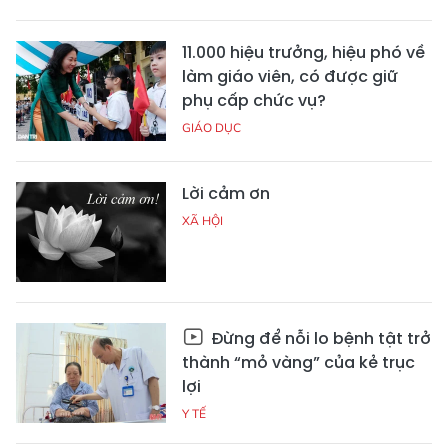
11.000 hiệu trưởng, hiệu phó về
làm giáo viên, có được giữ
phụ cấp chức vụ?
GIÁO DỤC
Lời cảm ơn
XÃ HỘI
Đừng để nỗi lo bệnh tật trở
thành “mỏ vàng” của kẻ trục
lợi
Y TẾ