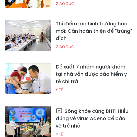
GIÁO DỤC
Thí điểm mô hình trường học
mới: Cần hoàn thiện để "trúng"
đích
GIÁO DỤC
Đề xuất 7 nhóm người khám
tại nhà vẫn được bảo hiểm y
tế chi trả
Y TẾ
Sống khỏe cùng BHT: Hiểu
đúng về virus Adeno để bảo
vệ trẻ nhỏ
Y TẾ