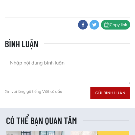
Copy link
BÌNH LUẬN
Xin vui lòng gõ tiếng Việt có dấu
GỬI BÌNH LUẬN
CÓ THỂ BẠN QUAN TÂM