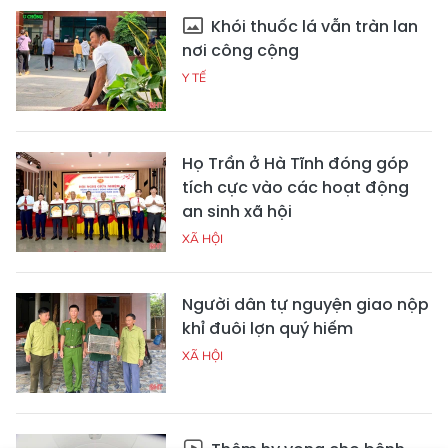
Khói thuốc lá vẫn tràn lan
nơi công cộng
Y TẾ
Họ Trần ở Hà Tĩnh đóng góp
tích cực vào các hoạt động
an sinh xã hội
XÃ HỘI
Người dân tự nguyện giao nộp
khỉ đuôi lợn quý hiếm
XÃ HỘI