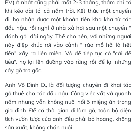
PV) ít nhất cũng phải mất 2-3 tháng, thậm chí có
khi kéo dài tới cả năm trời. Kết thúc một chuyến
đi, họ nhận được một khoản tiền kha khá từ các
đầu nậu, rồi nghỉ ở nhà xả hơi sau một chuyến "
đánh gỗ" dài ngày. Thế cho nên, với những người
này điệp khúc rơi vào cảnh " ráo mồ hôi là hết
tiền" xẩy ra liên miên. Và để tiếp tục có "cái để
tiêu", họ lại lên đường vào rừng rồi để lại những
cây gỗ trơ gốc.
Anh Võ Đình Đ., là đối tượng chuyên đi khai tác
gỗ thuê cho các đầu nậu. Công việc vất vả quanh
năm nhưng vẫn không nuôi nổi 5 miệng ăn trong
gia đình. Để có thời gian đi làm gỗ, toàn bộ diện
tích vườn tược của anh đều phải bỏ hoang, không
sản xuất, không chăn nuôi.