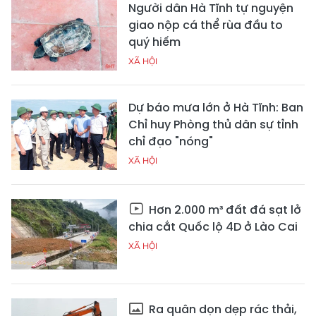
Người dân Hà Tĩnh tự nguyện
giao nộp cá thể rùa đầu to
quý hiếm
XÃ HỘI
Dự báo mưa lớn ở Hà Tĩnh: Ban
Chỉ huy Phòng thủ dân sự tỉnh
chỉ đạo "nóng"
XÃ HỘI
Hơn 2.000 m³ đất đá sạt lở
chia cắt Quốc lộ 4D ở Lào Cai
XÃ HỘI
Ra quân dọn dẹp rác thải,