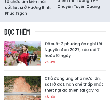
điểm thi Trường THPT
tổ chức tìm kiếm hài
Chuyên Tuyên Quang
cốt liệt sĩ ở Hương Bình,
Phúc Trạch
ĐỌC THÊM
Đề xuất 2 phương án nghỉ tết
Nguyên đán 2027, kéo dài 7
hoặc 10 ngày
XÃ HỘI
Chủ động ứng phó mưa lớn,
sạt lở đất, hạn chế thấp nhất
thiệt hại do thiên tai gây ra
XÃ HỘI