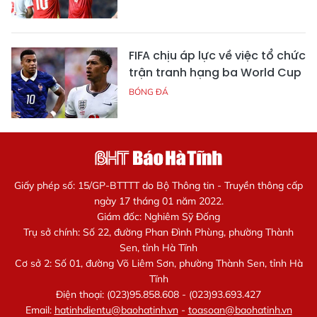
FIFA chịu áp lực về việc tổ chức
trận tranh hạng ba World Cup
BÓNG ĐÁ
Giấy phép số: 15/GP-BTTTT do Bộ Thông tin - Truyền thông cấp
ngày 17 tháng 01 năm 2022.
Giám đốc: Nghiêm Sỹ Đống
Trụ sở chính: Số 22, đường Phan Đình Phùng, phường Thành
Sen, tỉnh Hà Tĩnh
Cơ sở 2: Số 01, đường Võ Liêm Sơn, phường Thành Sen, tỉnh Hà
Tĩnh
Điện thoại: (023)95.858.608 - (023)93.693.427
Email:
hatinhdientu@baohatinh.vn
-
toasoan@baohatinh.vn