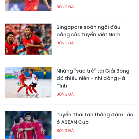
BÓNG ĐÁ
Singapore soán ngôi đầu
bảng của tuyển Việt Nam
BÓNG ĐÁ
Những "sao trẻ" tại Giải Bóng
đá thiếu niên - nhi đồng Hà
Tĩnh
BÓNG ĐÁ
Tuyển Thái Lan thắng đậm Lào
ở ASEAN Cup
BÓNG ĐÁ