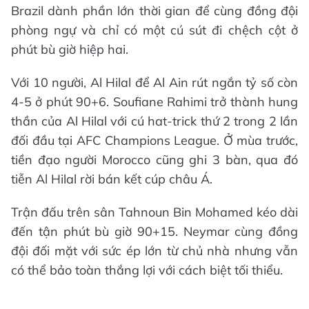
Brazil dành phần lớn thời gian để cùng đồng đội
phòng ngự và chỉ có một cú sút đi chệch cột ở
phút bù giờ hiệp hai.
Với 10 người, Al Hilal để Al Ain rút ngắn tỷ số còn
4-5 ở phút 90+6. Soufiane Rahimi trở thành hung
thần của Al Hilal với cú hat-trick thứ 2 trong 2 lần
đối đầu tại AFC Champions League. Ở mùa trước,
tiền đạo người Morocco cũng ghi 3 bàn, qua đó
tiễn Al Hilal rời bán kết cúp châu Á.
Trận đấu trên sân Tahnoun Bin Mohamed kéo dài
đến tận phút bù giờ 90+15. Neymar cùng đồng
đội đối mặt với sức ép lớn từ chủ nhà nhưng vẫn
có thể bảo toàn thắng lợi với cách biệt tối thiểu.