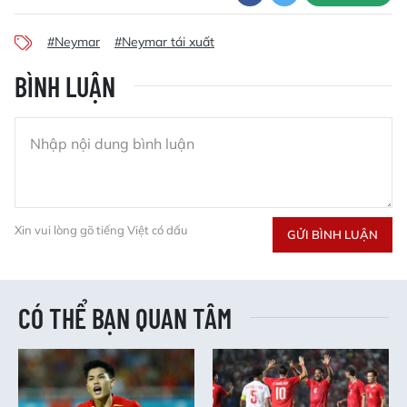
#Neymar
#Neymar tái xuất
BÌNH LUẬN
Xin vui lòng gõ tiếng Việt có dấu
GỬI BÌNH LUẬN
CÓ THỂ BẠN QUAN TÂM