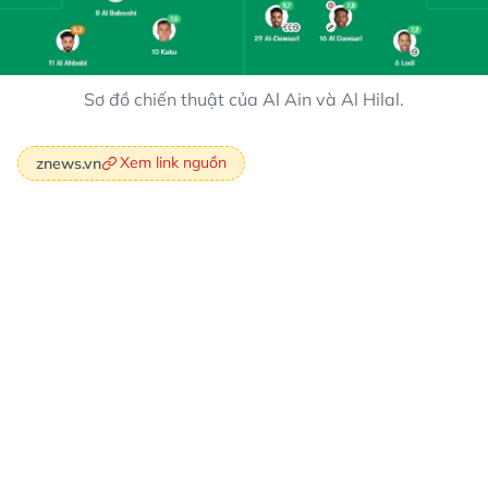
Sơ đồ chiến thuật của Al Ain và Al Hilal.
Xem link nguồn
znews.vn