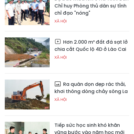
Chỉ huy Phòng thủ dân sự tỉnh
chỉ đạo "nóng"
XÃ HỘI
Hơn 2.000 m³ đất đá sạt lở
chia cắt Quốc lộ 4D ở Lào Cai
XÃ HỘI
Ra quân dọn dẹp rác thải,
khơi thông dòng chảy sông La
XÃ HỘI
Tiếp sức học sinh khó khăn
vững bước vào năm học mới