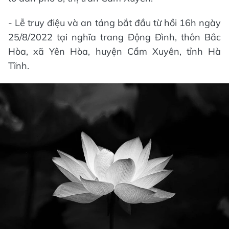
- Lễ truy điệu và an táng bắt đầu từ hồi 16h ngày
25/8/2022 tại nghĩa trang Động Đình, thôn Bắc
Hòa, xã Yên Hòa, huyện Cẩm Xuyên, tỉnh Hà
Tĩnh.