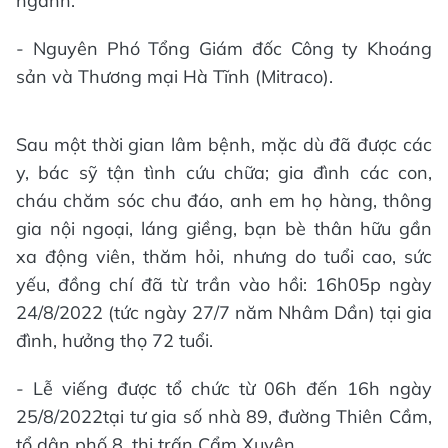
ngành.
- Nguyên Phó Tổng Giám đốc Công ty Khoáng
sản và Thương mại Hà Tĩnh (Mitraco).
Sau một thời gian lâm bệnh, mặc dù đã được các
y, bác sỹ tận tình cứu chữa; gia đình các con,
cháu chăm sóc chu đáo, anh em họ hàng, thông
gia nội ngoại, láng giềng, bạn bè thân hữu gần
xa động viên, thăm hỏi, nhưng do tuổi cao, sức
yếu, đồng chí đã từ trần vào hồi: 16h05p ngày
24/8/2022 (tức ngày 27/7 năm Nhâm Dần) tại gia
đình, hưởng thọ 72 tuổi.
- Lễ viếng được tổ chức từ 06h đến 16h ngày
25/8/2022tại tư gia số nhà 89, đường Thiên Cầm,
tổ dân phố 8, thị trấn Cẩm Xuyên.