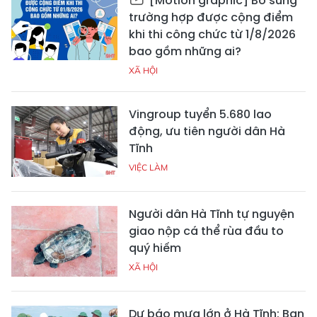
[Motion graphic] Bổ sung
trường hợp được cộng điểm
khi thi công chức từ 1/8/2026
bao gồm những ai?
XÃ HỘI
Vingroup tuyển 5.680 lao
động, ưu tiên người dân Hà
Tĩnh
VIỆC LÀM
Người dân Hà Tĩnh tự nguyện
giao nộp cá thể rùa đầu to
quý hiếm
XÃ HỘI
Dự báo mưa lớn ở Hà Tĩnh: Ban