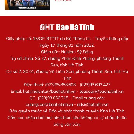
Giấy phép số: 15/GP-BTTTT do Bộ Thông tin - Truyền thông cấp
ngày 17 tháng 01 năm 2022.
Giám đốc: Nghiêm Sỹ Đống
Trụ sở chính: Số 22, đường Phan Đình Phùng, phường Thành
Sen, tỉnh Hà Tĩnh
Cơ sở 2: Số 01, đường Võ Liêm Sơn, phường Thành Sen, tỉnh Hà
Tĩnh
Điện thoại: (023)95.858.608 - (023)93.693.427
Email:
hatinhdientu@baohatinh.vn
-
toasoan@baohatinh.vn
QC: (023)93.856.715 - Email quảng cáo:
quangcao@baohatinh.vn
-
ads@hatinhtv.vn
Bản quyền thuộc về Báo và phát thanh, truyền hình Hà Tĩnh.
Cấm sao chép dưới mọi hình thức nếu không có sự chấp thuận
bằng văn bản.