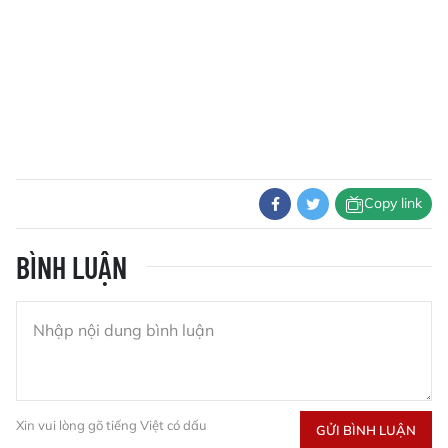
Copy link
BÌNH LUẬN
Xin vui lòng gõ tiếng Việt có dấu
GỬI BÌNH LUẬN