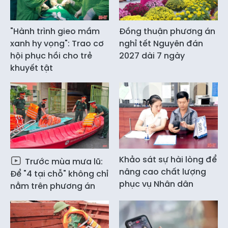
"Hành trình gieo mầm
Đồng thuận phương án
xanh hy vọng": Trao cơ
nghỉ tết Nguyên đán
hội phục hồi cho trẻ
2027 dài 7 ngày
khuyết tật
Khảo sát sự hài lòng để
Trước mùa mưa lũ:
nâng cao chất lượng
Để "4 tại chỗ" không chỉ
phục vụ Nhân dân
nằm trên phương án