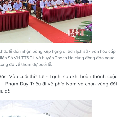
ức lễ đón nhận bằng xếp hạng di tích lịch sử - văn hóa cấp
 diện Sở VH-TT&DL và huyện Thạch Hà cùng đông đảo người
ong đã về tham dự buổi lễ.
. Vào cuối thời Lê - Trịnh, sau khi hoàn thành cuộ
u - Phạm Duy Triệu đi về phía Nam và chọn vùng đấ
u dài.