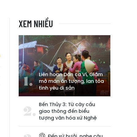
XEM NHIỀU
Liên hoan Dân ca Ví, Giặm
g
mở màn ấn tượng, lan tỏa
g
tình yêu di sản
Bến Thủy 3: Từ cây cầu
giao thông đến biểu
tượng văn hóa xứ Nghệ
Đến xứ bưởi, nghe câu