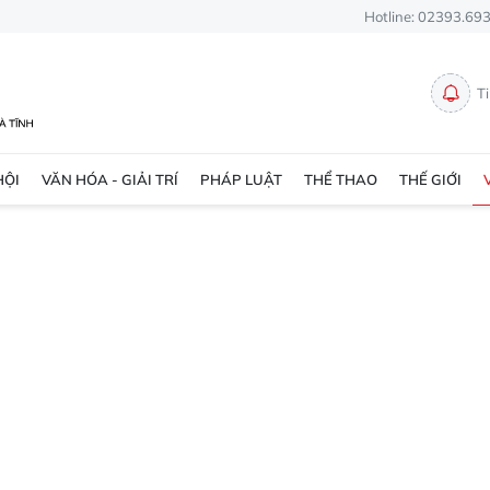
Hotline: 02393.69
T
HỘI
VĂN HÓA - GIẢI TRÍ
PHÁP LUẬT
THỂ THAO
THẾ GIỚI