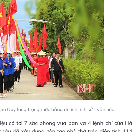
 Duy long trọng rước bằng di tích tích sử - văn hóa.
ệu có tới 7 sắc phong vua ban và 4 lệnh chỉ của H
háu đã xây dựng, tôn tạo nhà thờ trên diện tích 11