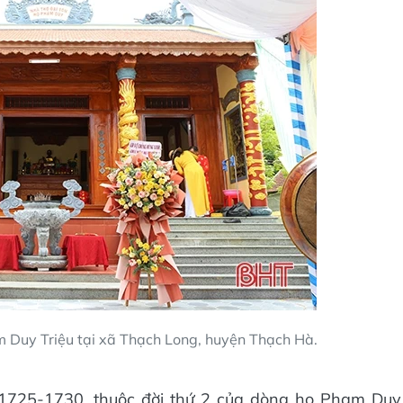
 Duy Triệu tại xã Thạch Long, huyện Thạch Hà.
725-1730, thuộc đời thứ 2 của dòng họ Phạm Duy