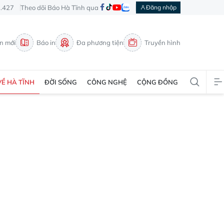
3.427
Theo dõi Báo Hà Tĩnh qua
Đăng nhập
in mới
Báo in
Đa phương tiện
Truyền hình
VỀ HÀ TĨNH
ĐỜI SỐNG
CÔNG NGHỆ
CỘNG ĐỒNG