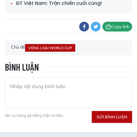
ĐT Việt Nam: Trận chiến cuối cùng!
Copy link
Chủ đề
VÒNG LOẠI WORLD CUP
BÌNH LUẬN
Xin vui lòng gõ tiếng Việt có dấu
GỬI BÌNH LUẬN