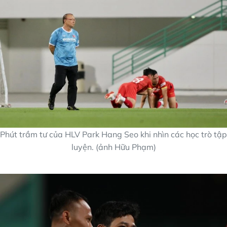
Phút trầm tư của HLV Park Hang Seo khi nhìn các học trò tập
luyện. (ảnh Hữu Phạm)