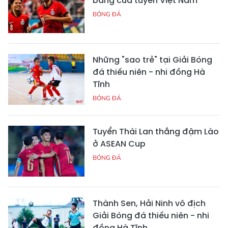
bảng của tuyển Việt Nam
BÓNG ĐÁ
Những "sao trẻ" tại Giải Bóng
đá thiếu niên - nhi đồng Hà
Tĩnh
BÓNG ĐÁ
Tuyển Thái Lan thắng đậm Lào
ở ASEAN Cup
BÓNG ĐÁ
Thành Sen, Hải Ninh vô địch
Giải Bóng đá thiếu niên - nhi
đồng Hà Tĩnh