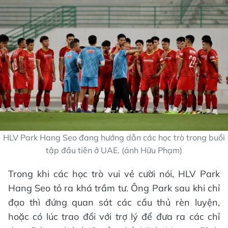
HLV Park Hang Seo đang hướng dẫn các học trò trong buổi
tập đầu tiên ở UAE. (ảnh Hữu Phạm)
Trong khi các học trò vui vẻ cười nói, HLV Park
Hang Seo tỏ ra khá trầm tư. Ông Park sau khi chỉ
đạo thì đứng quan sát các cầu thủ rèn luyện,
hoặc có lúc trao đổi với trợ lý để đưa ra các chỉ