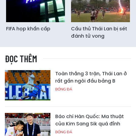
FIFA họp khẩn cấp
Cầu thủ Thái Lan bị sét
đánh tử vong
ĐỌC THÊM
Toàn thắng 3 trận, Thái Lan ở
rất gần ngôi đầu bảng B
BÓNG ĐÁ
Báo chí Hàn Quốc: Ma thuật
của Kim Sang Sik quá đỉnh
BÓNG ĐÁ