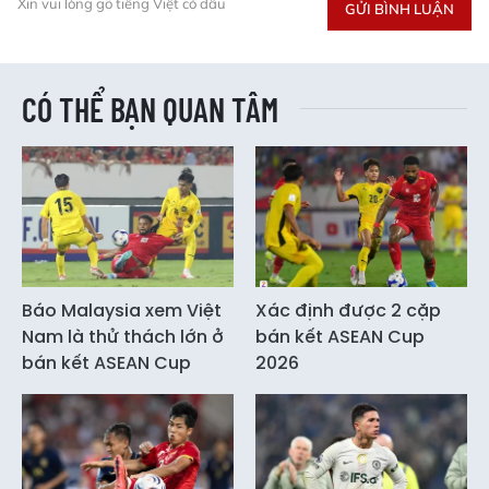
Xin vui lòng gõ tiếng Việt có dấu
GỬI BÌNH LUẬN
CÓ THỂ BẠN QUAN TÂM
Báo Malaysia xem Việt
Xác định được 2 cặp
Nam là thử thách lớn ở
bán kết ASEAN Cup
bán kết ASEAN Cup
2026