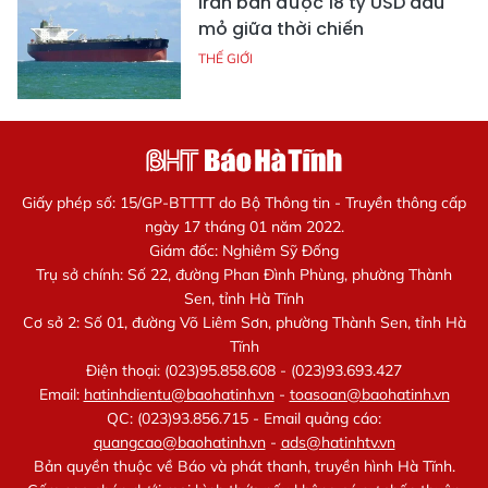
Iran bán được 18 tỷ USD dầu
mỏ giữa thời chiến
THẾ GIỚI
Giấy phép số: 15/GP-BTTTT do Bộ Thông tin - Truyền thông cấp
ngày 17 tháng 01 năm 2022.
Giám đốc: Nghiêm Sỹ Đống
Trụ sở chính: Số 22, đường Phan Đình Phùng, phường Thành
Sen, tỉnh Hà Tĩnh
Cơ sở 2: Số 01, đường Võ Liêm Sơn, phường Thành Sen, tỉnh Hà
Tĩnh
Điện thoại: (023)95.858.608 - (023)93.693.427
Email:
hatinhdientu@baohatinh.vn
-
toasoan@baohatinh.vn
QC: (023)93.856.715 - Email quảng cáo:
quangcao@baohatinh.vn
-
ads@hatinhtv.vn
Bản quyền thuộc về Báo và phát thanh, truyền hình Hà Tĩnh.