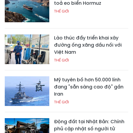
toả eo biển Hormuz
THẾ GIỚI
Lào thúc đẩy triển khai xây
đường ống xăng dầu nối với
Việt Nam
THẾ GIỚI
Mỹ tuyên bố hơn 50.000 lính
đang "sẵn sàng cao độ" gần
Iran
THẾ GIỚI
Động đất tại Nhật Bản: Chính
phủ cập nhật số người tử