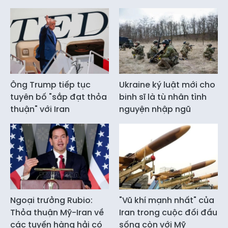
Ông Trump tiếp tục
Ukraine ký luật mới cho
tuyên bố "sắp đạt thỏa
binh sĩ là tù nhân tình
thuận" với Iran
nguyện nhập ngũ
Ngoại trưởng Rubio:
"Vũ khí mạnh nhất" của
Thỏa thuận Mỹ-Iran về
Iran trong cuộc đối đầu
các tuyến hàng hải có
sống còn với Mỹ