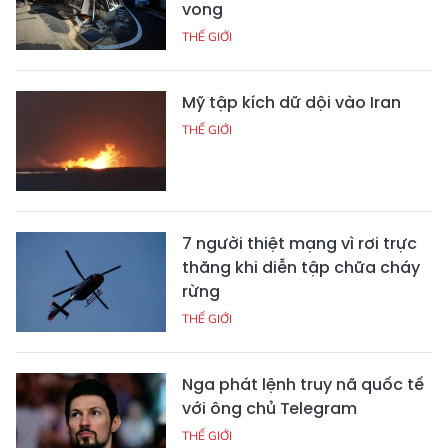
vong
THẾ GIỚI
Mỹ tập kích dữ dội vào Iran
THẾ GIỚI
7 người thiệt mạng vì rơi trực
thăng khi diễn tập chữa cháy
rừng
THẾ GIỚI
Nga phát lệnh truy nã quốc tế
với ông chủ Telegram
THẾ GIỚI