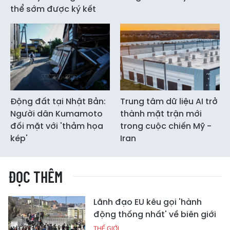
thể sớm được ký kết
Động đất tại Nhật Bản:
Trung tâm dữ liệu AI trở
Người dân Kumamoto
thành mặt trận mới
đối mặt với 'thảm họa
trong cuộc chiến Mỹ -
kép'
Iran
ĐỌC THÊM
Lãnh đạo EU kêu gọi 'hành
động thống nhất' về biên giới
THẾ GIỚI