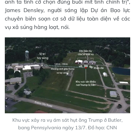
anh ta tình cờ chọn đúng buổi mít tinh chính trị",
James Densley, người sáng lập Dự án Bạo lực
chuyên biên soạn cơ sở dữ liệu toàn diện về các
vụ xả súng hàng loạt, nói.
Khu vực xảy ra vụ ám sát hụt ông Trump ở Butler,
bang Pennsylvania ngày 13/7. Đồ họa: CNN