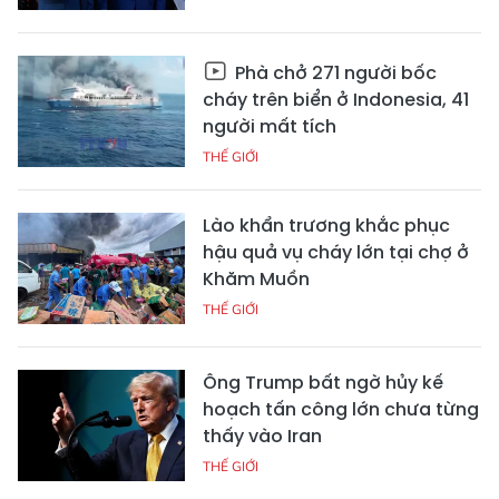
Phà chở 271 người bốc
cháy trên biển ở Indonesia, 41
người mất tích
THẾ GIỚI
Lào khẩn trương khắc phục
hậu quả vụ cháy lớn tại chợ ở
Khăm Muồn
THẾ GIỚI
Ông Trump bất ngờ hủy kế
hoạch tấn công lớn chưa từng
thấy vào Iran
THẾ GIỚI