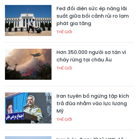
Fed đối diện sức ép nâng lãi
suất giữa bối cảnh rủi ro lạm
phát gia tăng
THẾ GIỚI
Hơn 350.000 người sơ tán vì
cháy rừng tại châu Âu
THẾ GIỚI
Iran tuyên bố ngừng tập kích
trả đũa nhằm vào lực lượng
Mỹ
THẾ GIỚI