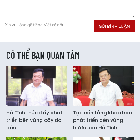
Xin vui lòng gõ tiếng Việt có dấu
GỬI BÌNH LUẬN
CÓ THỂ BẠN QUAN TÂM
Hà Tĩnh thúc đẩy phát
Tạo nền tảng khoa học
triển bền vững cây dó
phát triển bền vững
bầu
hươu sao Hà Tĩnh