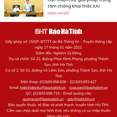
tâm chống khai thác IUU
NÔNG NGHIỆP
Giấy phép số: 15/GP-BTTTT do Bộ Thông tin - Truyền thông cấp
ngày 17 tháng 01 năm 2022.
Giám đốc: Nghiêm Sỹ Đống
Trụ sở chính: Số 22, đường Phan Đình Phùng, phường Thành
Sen, tỉnh Hà Tĩnh
Cơ sở 2: Số 01, đường Võ Liêm Sơn, phường Thành Sen, tỉnh Hà
Tĩnh
Điện thoại: (023)95.858.608 - (023)93.693.427
Email:
hatinhdientu@baohatinh.vn
-
toasoan@baohatinh.vn
QC: (023)93.856.715 - Email quảng cáo:
quangcao@baohatinh.vn
-
ads@hatinhtv.vn
Bản quyền thuộc về Báo và phát thanh, truyền hình Hà Tĩnh.
Cấm sao chép dưới mọi hình thức nếu không có sự chấp thuận
bằng văn bản.