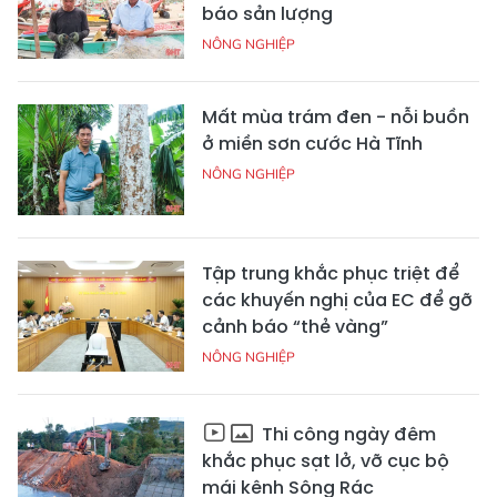
báo sản lượng
NÔNG NGHIỆP
Mất mùa trám đen - nỗi buồn
ở miền sơn cước Hà Tĩnh
NÔNG NGHIỆP
Tập trung khắc phục triệt để
các khuyến nghị của EC để gỡ
cảnh báo “thẻ vàng”
NÔNG NGHIỆP
Thi công ngày đêm
khắc phục sạt lở, vỡ cục bộ
mái kênh Sông Rác