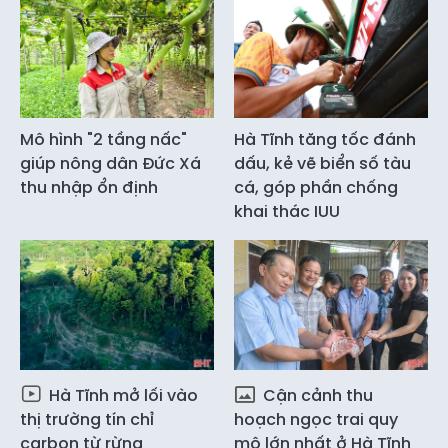
Mô hình "2 tầng nấc"
Hà Tĩnh tăng tốc đánh
giúp nông dân Đức Xá
dấu, kẻ vẽ biển số tàu
thu nhập ổn định
cá, góp phần chống
khai thác IUU
Hà Tĩnh mở lối vào
Cận cảnh thu
thị trường tín chỉ
hoạch ngọc trai quy
carbon từ rừng
mô lớn nhất ở Hà Tĩnh