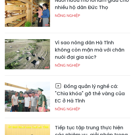
Nuôi hươu mở lối làm giàu cho
nhiều hộ dân Đức Thọ
NÔNG NGHIỆP
Vì sao nông dân Hà Tĩnh
không còn mặn mà với chăn
nuôi đại gia súc?
NÔNG NGHIỆP
Đồng quản lý nghề cá:
"Chìa khóa" gỡ thẻ vàng của
EC ở Hà Tĩnh
NÔNG NGHIỆP
Tiếp tục tập trung thực hiện
các nhiệm vụ, giải pháp trọng