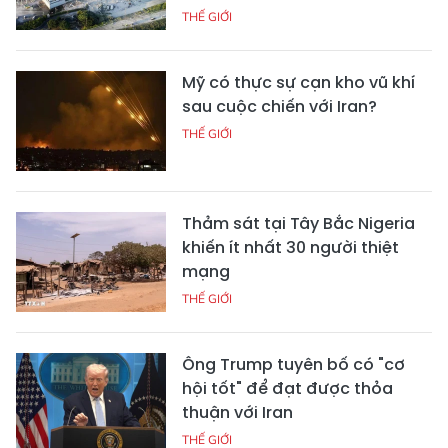
THẾ GIỚI
Mỹ có thực sự cạn kho vũ khí
sau cuộc chiến với Iran?
THẾ GIỚI
Thảm sát tại Tây Bắc Nigeria
khiến ít nhất 30 người thiệt
mạng
THẾ GIỚI
Ông Trump tuyên bố có "cơ
hội tốt" để đạt được thỏa
thuận với Iran
THẾ GIỚI