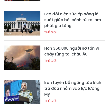
Fed đối diện sức ép nâng lãi
suất giữa bối cảnh rủi ro lạm
phát gia tăng
THẾ GIỚI
Hơn 350.000 người sơ tán vì
cháy rừng tại châu Âu
THẾ GIỚI
Iran tuyên bố ngừng tập kích
trả đũa nhằm vào lực lượng
Mỹ
THẾ GIỚI