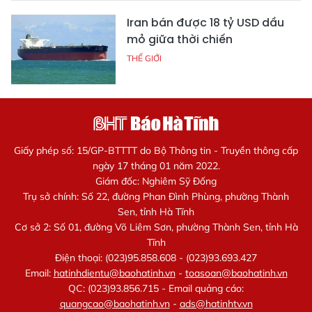
Iran bán được 18 tỷ USD dầu
mỏ giữa thời chiến
THẾ GIỚI
Giấy phép số: 15/GP-BTTTT do Bộ Thông tin - Truyền thông cấp
ngày 17 tháng 01 năm 2022.
Giám đốc: Nghiêm Sỹ Đống
Trụ sở chính: Số 22, đường Phan Đình Phùng, phường Thành
Sen, tỉnh Hà Tĩnh
Cơ sở 2: Số 01, đường Võ Liêm Sơn, phường Thành Sen, tỉnh Hà
Tĩnh
Điện thoại: (023)95.858.608 - (023)93.693.427
Email:
hatinhdientu@baohatinh.vn
-
toasoan@baohatinh.vn
QC: (023)93.856.715 - Email quảng cáo:
quangcao@baohatinh.vn
-
ads@hatinhtv.vn