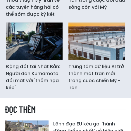
Thỏa thuận Mỹ-Iran về
Iran trong cuộc đối đầu
các tuyến hàng hải có
sống còn với Mỹ
thể sớm được ký kết
Động đất tại Nhật Bản:
Trung tâm dữ liệu AI trở
Người dân Kumamoto
thành mặt trận mới
đối mặt với 'thảm họa
trong cuộc chiến Mỹ -
kép'
Iran
ĐỌC THÊM
Lãnh đạo EU kêu gọi 'hành
động thống nhất' về biên giới