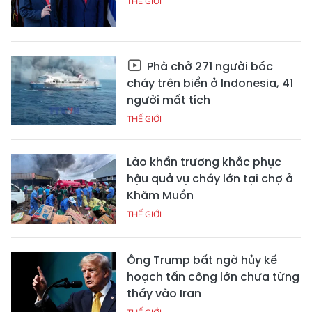
THẾ GIỚI
Phà chở 271 người bốc
cháy trên biển ở Indonesia, 41
người mất tích
THẾ GIỚI
Lào khẩn trương khắc phục
hậu quả vụ cháy lớn tại chợ ở
Khăm Muồn
THẾ GIỚI
Ông Trump bất ngờ hủy kế
hoạch tấn công lớn chưa từng
thấy vào Iran