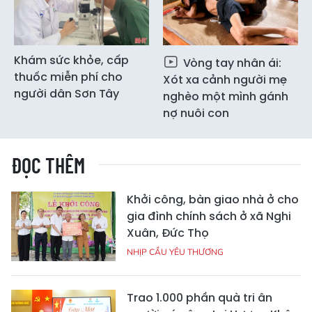
Khám sức khỏe, cấp
Vòng tay nhân ái:
thuốc miễn phí cho
Xót xa cảnh người mẹ
người dân Sơn Tây
nghèo một mình gánh
nợ nuôi con
ĐỌC THÊM
Khởi công, bàn giao nhà ở cho
gia đình chính sách ở xã Nghi
Xuân, Đức Thọ
NHỊP CẦU YÊU THƯƠNG
Trao 1.000 phần quà tri ân