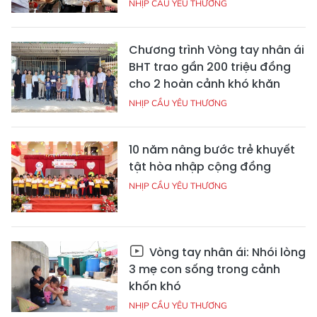
NHỊP CẦU YÊU THƯƠNG
Chương trình Vòng tay nhân ái
BHT trao gần 200 triệu đồng
cho 2 hoàn cảnh khó khăn
NHỊP CẦU YÊU THƯƠNG
10 năm nâng bước trẻ khuyết
tật hòa nhập cộng đồng
NHỊP CẦU YÊU THƯƠNG
Vòng tay nhân ái: Nhói lòng
3 mẹ con sống trong cảnh
khốn khó
NHỊP CẦU YÊU THƯƠNG