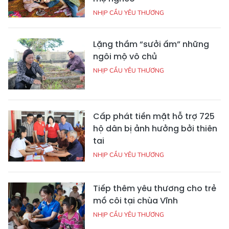
NHỊP CẦU YÊU THƯƠNG
Lặng thầm “sưởi ấm” những
ngôi mộ vô chủ
NHỊP CẦU YÊU THƯƠNG
Cấp phát tiền mặt hỗ trợ 725
hộ dân bị ảnh hưởng bởi thiên
tai
NHỊP CẦU YÊU THƯƠNG
Tiếp thêm yêu thương cho trẻ
mồ côi tại chùa Vĩnh
NHỊP CẦU YÊU THƯƠNG