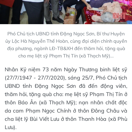
Phó Chủ tịch UBND tỉnh Đặng Ngọc Sơn, Bí thư Huyện
ủy Lộc Hà Nguyễn Thế Hoàn, cùng đại diện chính quyền
địa phương, ngành LĐ-TB&XH đến thăm hỏi, tặng quà
cho mẹ liệt sỹ Phạm Thị Tín (xã Thạch Mỹ)...
Nhân Kỷ niệm 73 năm Ngày Thương binh liệt sỹ
(27/7/1947 - 27/7/2020), sáng 25/7, Phó Chủ tịch
UBND tỉnh Đặng Ngọc Sơn đã đến động viên,
thăm hỏi, tặng quà cho: mẹ liệt sỹ Phạm Thị Tín ở
thôn Báo Ân (xã Thạch Mỹ); nạn nhân chất độc
da cam Phạm Ngọc Chính ở thôn Đông Châu và
cha liệt lỹ Bùi Viết Lưu ở thôn Thanh Hòa (xã Phù
Lưu).