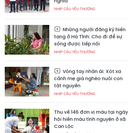
nghĩa
NHỊP CẦU YÊU THƯƠNG
Những người đăng ký hiến
tạng ở Hà Tĩnh: Cho đi để sự
sống được tiếp nối
NHỊP CẦU YÊU THƯƠNG
Vòng tay nhân ái: Xót xa
cảnh mẹ già nghèo nuôi con
tật nguyền
NHỊP CẦU YÊU THƯƠNG
Thu về 146 đơn vị máu tại ngày
hội hiến máu tình nguyện ở xã
Can Lộc