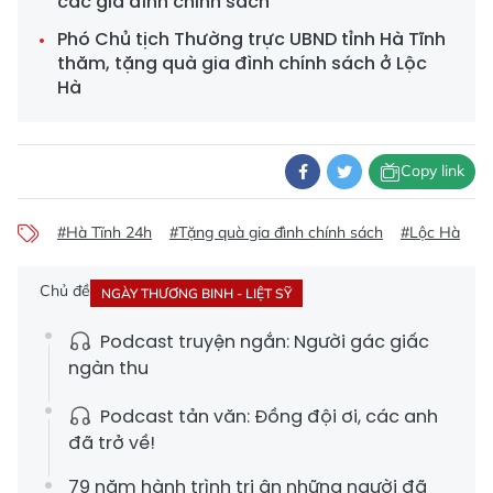
các gia đình chính sách
Phó Chủ tịch Thường trực UBND tỉnh Hà Tĩnh
thăm, tặng quà gia đình chính sách ở Lộc
Hà
Copy link
#Hà Tĩnh 24h
#Tặng quà gia đình chính sách
#Lộc Hà
#
Chủ đề
NGÀY THƯƠNG BINH - LIỆT SỸ
Podcast truyện ngắn: Người gác giấc
ngàn thu
Podcast tản văn: Đồng đội ơi, các anh
đã trở về!
79 năm hành trình tri ân những người đã