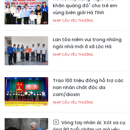
khăn quàng đỏ" cho trẻ em
vùng biên giới Hà Tĩnh
NHỊP CẦU YÊU THƯƠNG
Lan tỏa niềm vui trong những
ngôi nhà mới ở xã Lộc Hà
NHỊP CẦU YÊU THƯƠNG
Trao 100 triệu đồng hỗ trợ các
nạn nhân chất độc da
cam/dioxin
NHỊP CẦU YÊU THƯƠNG
Vòng tay nhân ái: Xót xa cụ
ông 90 tuổi chăm vợ già yếu,