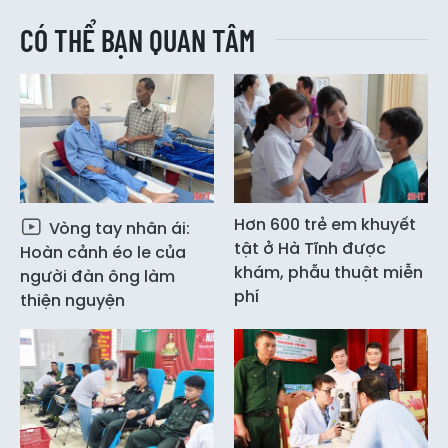
CÓ THỂ BẠN QUAN TÂM
Hơn 600 trẻ em khuyết
Vòng tay nhân ái:
tật ở Hà Tĩnh được
Hoàn cảnh éo le của
khám, phẫu thuật miễn
người đàn ông làm
phí
thiện nguyện