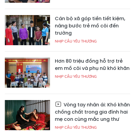
Cán bộ xã góp tiền tiết kiệm,
nâng bước trẻ mồ côi đến
trường
NHỊP CẦU YÊU THƯƠNG
Hơn 80 triệu đồng hỗ trợ trẻ
em mồ côi và phụ nữ khó khăn
NHỊP CẦU YÊU THƯƠNG
Vòng tay nhân ái: Khó khăn
chồng chất trong gia đình hai
mẹ con cùng mắc ung thư
NHỊP CẦU YÊU THƯƠNG