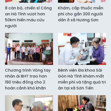
8 cán bộ, chiến sĩ Công
Khám, cấp thuốc miễn
an Hà Tĩnh vượt hơn
phí cho gần 300 người
50km hiến máu cứu
dân ở xã Hương Sơn
người
Chương trình Vòng tay
Bệnh viện Đa khoa Sài
nhân ái BHT trao hơn
Gòn Hà Tĩnh khám mắt
190 triệu đồng cho 2
miễn phí và tặng quà tri
hoàn cảnh khó khăn
ân tại xã Sơn Tiến