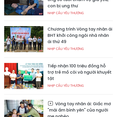
con bị ung thư
NHỊP CẦU YÊU THƯƠNG
Chương trình Vòng tay nhân ái
BHT khởi công ngôi nhà nhân
ái thứ 49
NHỊP CẦU YÊU THƯƠNG
Tiếp nhận 100 triệu đồng hỗ
trợ trẻ mồ côi và người khuyết
tật
NHỊP CẦU YÊU THƯƠNG
Vòng tay nhân ái: Giấc mơ
"mái ấm bình yên" của người
mẹ nghèo