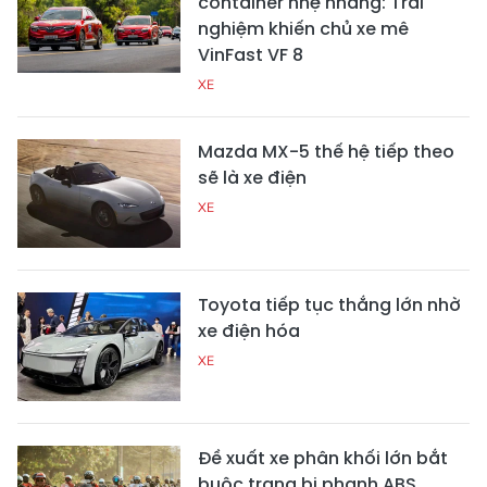
container nhẹ nhàng: Trải
nghiệm khiến chủ xe mê
VinFast VF 8
XE
Mazda MX-5 thế hệ tiếp theo
sẽ là xe điện
XE
Toyota tiếp tục thắng lớn nhờ
xe điện hóa
XE
Đề xuất xe phân khối lớn bắt
buộc trang bị phanh ABS