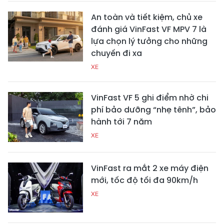
An toàn và tiết kiệm, chủ xe
đánh giá VinFast VF MPV 7 là
lựa chọn lý tưởng cho những
chuyến đi xa
XE
VinFast VF 5 ghi điểm nhờ chi
phí bảo dưỡng “nhẹ tênh”, bảo
hành tới 7 năm
XE
VinFast ra mắt 2 xe máy điện
mới, tốc độ tối đa 90km/h
XE