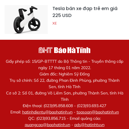
Tesla bán xe đạp trẻ em giá
225 USD
XE
Giấy phép số: 15/GP-BTTTT do Bộ Thông tin - Truyền thông cấp
ngày 17 tháng 01 năm 2022.
Giám đốc: Nghiêm Sỹ Đống
Trụ sở chính: Số 22, đường Phan Đình Phùng, phường Thành
Sen, tỉnh Hà Tĩnh
Cơ sở 2: Số 01, đường Võ Liêm Sơn, phường Thành Sen, tỉnh Hà
Tĩnh
Điện thoại: (023)95.858.608 - (023)93.693.427
Email:
hatinhdientu@baohatinh.vn
-
toasoan@baohatinh.vn
QC: (023)93.856.715 - Email quảng cáo:
quangcao@baohatinh.vn
-
ads@hatinhtv.vn