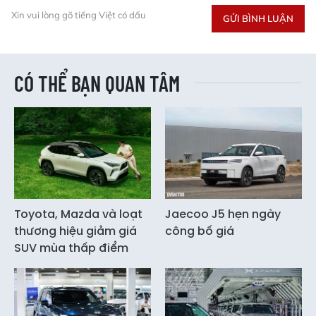
Xin vui lòng gõ tiếng Việt có dấu
GỬI BÌNH LUẬN
CÓ THỂ BẠN QUAN TÂM
Toyota, Mazda và loạt
Jaecoo J5 hẹn ngày
thương hiệu giảm giá
công bố giá
SUV mùa thấp điểm