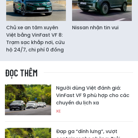
Chủ xe an tâm xuyên
Nissan nhận tin vui
Việt bằng VinFast VF 8:
Trạm sạc khắp nơi, cứu
hộ 24/7, chi phí 0 đồng
ĐỌC THÊM
Người dùng Việt đánh giá:
VinFast VF 9 phù hợp cho các
chuyến du lịch xa
XE
Đạp ga “dính lưng”, vượt