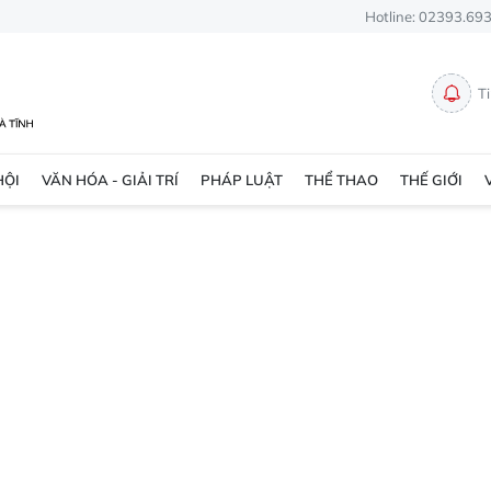
Hotline: 02393.69
T
HỘI
VĂN HÓA - GIẢI TRÍ
PHÁP LUẬT
THỂ THAO
THẾ GIỚI