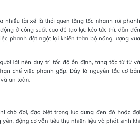
 nhiều tài xế là thói quen tăng tốc nhanh rồi phan
ộng ở công suất cao để tạo lực kéo tức thì, dẫn đế
 việc phanh đột ngột lại khiến toàn bộ năng lượng vừ
ời lái nên duy trì tốc độ ổn định, tăng tốc từ từ v
 hạn chế việc phanh gấp. Đây là nguyên tắc cơ bả
 và an toàn.
i chờ đợi, đặc biệt trong lúc dừng đèn đỏ hoặc đợ
 yên, động cơ vẫn tiêu thụ nhiên liệu và phát sinh kh