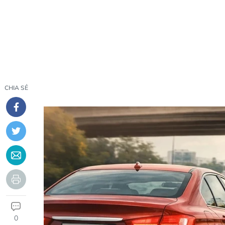
CHIA SẺ
0