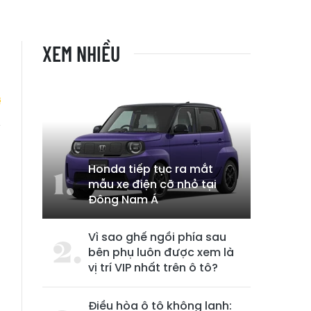
XEM NHIỀU
ũ
h
Honda tiếp tục ra mắt
mẫu xe điện cỡ nhỏ tại
Đông Nam Á
Vì sao ghế ngồi phía sau
bên phụ luôn được xem là
vị trí VIP nhất trên ô tô?
Điều hòa ô tô không lạnh: