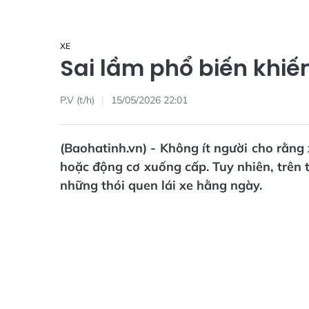
XE
Sai lầm phổ biến khiến
P.V (t/h)
15/05/2026 22:01
(Baohatinh.vn) - Không ít người cho rằng 
hoặc động cơ xuống cấp. Tuy nhiên, trên t
những thói quen lái xe hằng ngày.