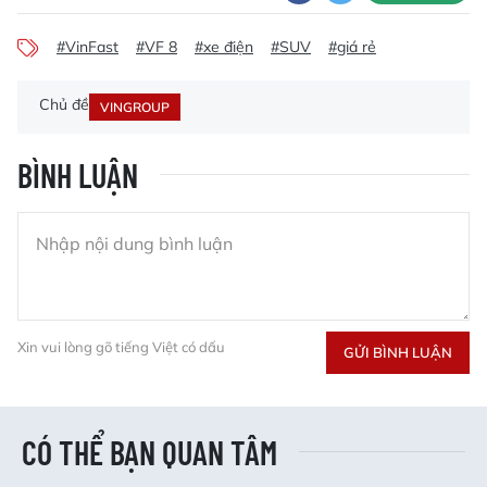
#VinFast
#VF 8
#xe điện
#SUV
#giá rẻ
Chủ đề
VINGROUP
BÌNH LUẬN
Xin vui lòng gõ tiếng Việt có dấu
GỬI BÌNH LUẬN
CÓ THỂ BẠN QUAN TÂM