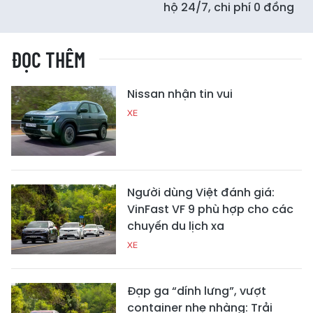
hộ 24/7, chi phí 0 đồng
ĐỌC THÊM
Nissan nhận tin vui
XE
Người dùng Việt đánh giá:
VinFast VF 9 phù hợp cho các
chuyến du lịch xa
XE
Đạp ga “dính lưng”, vượt
container nhẹ nhàng: Trải