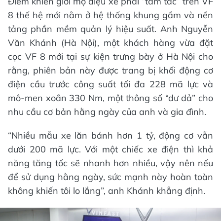
Điểm khiến giới mộ điệu xe phải “tấm tắc” trên VF
8 thế hệ mới nằm ở hệ thống khung gầm và nền
tảng phần mềm quản lý hiệu suất. Anh Nguyễn
Văn Khánh (Hà Nội), một khách hàng vừa đặt
cọc VF 8 mới tại sự kiện trưng bày ở Hà Nội cho
rằng, phiên bản này được trang bị khối động cơ
điện cầu trước công suất tối đa 228 mã lực và
mô-men xoắn 330 Nm, một thông số “dư dả” cho
nhu cầu cơ bản hằng ngày của anh và gia đình.
“Nhiều mẫu xe lăn bánh hơn 1 tỷ, động cơ vẫn
dưới 200 mã lực. Với một chiếc xe điện thì khả
năng tăng tốc sẽ nhanh hơn nhiều, vậy nên nếu
để sử dụng hằng ngày, sức mạnh này hoàn toàn
không khiến tôi lo lắng”, anh Khánh khẳng định.