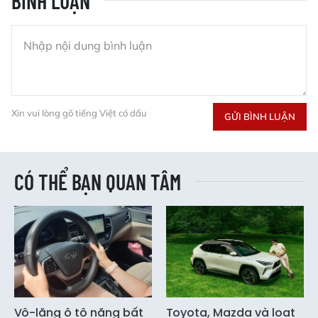
BÌNH LUẬN
Xin vui lòng gõ tiếng Việt có dấu
GỬI BÌNH LUẬN
CÓ THỂ BẠN QUAN TÂM
Vô-lăng ô tô nặng bất
Toyota, Mazda và loạt