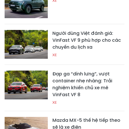
XE
Người dùng Việt đánh giá:
VinFast VF 9 phù hợp cho các
chuyến du lịch xa
XE
Đạp ga “dính lưng”, vượt
container nhẹ nhàng: Trải
nghiệm khiến chủ xe mê
VinFast VF 8
XE
Mazda MX-5 thế hệ tiếp theo
sẽ là xe điện