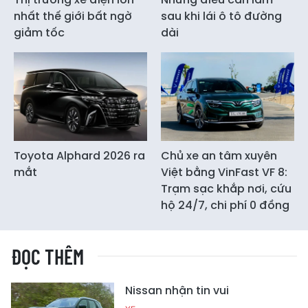
nhất thế giới bất ngờ
sau khi lái ô tô đường
giảm tốc
dài
Toyota Alphard 2026 ra
Chủ xe an tâm xuyên
mắt
Việt bằng VinFast VF 8:
Trạm sạc khắp nơi, cứu
hộ 24/7, chi phí 0 đồng
ĐỌC THÊM
Nissan nhận tin vui