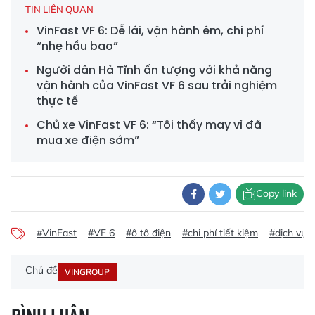
TIN LIÊN QUAN
VinFast VF 6: Dễ lái, vận hành êm, chi phí
“nhẹ hầu bao”
Người dân Hà Tĩnh ấn tượng với khả năng
vận hành của VinFast VF 6 sau trải nghiệm
thực tế
Chủ xe VinFast VF 6: “Tôi thấy may vì đã
mua xe điện sớm”
Copy link
#VinFast
#VF 6
#ô tô điện
#chi phí tiết kiệm
#dịch vụ 
Chủ đề
VINGROUP