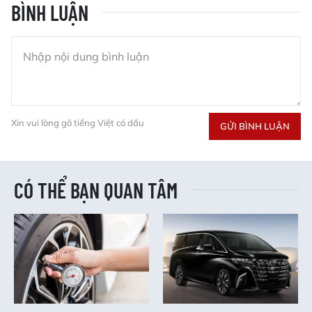
BÌNH LUẬN
Xin vui lòng gõ tiếng Việt có dấu
GỬI BÌNH LUẬN
CÓ THỂ BẠN QUAN TÂM