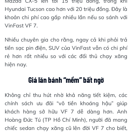
Mazda CX-5 lên tới 15 triệu đồng, trong khi
Hyundai Tucson cao hơn với 20 triệu đồng. Đây là
khoản chi phí cao gấp nhiều lần nếu so sánh với
VinFast VF 7.
Nhiều chuyên gia cho rằng, ngay cả khi phải trả
tiền sạc pin điện, SUV của VinFast vẫn có chi phí
rẻ hơn rất nhiều so với các đối thủ chạy xăng
hiện nay.
Giá lăn bánh “mềm” bất ngờ
Không chỉ thu hút nhờ khả năng tiết kiệm, các
chính sách ưu đãi “vô tiền khoáng hậu” giúp
khách hàng sở hữu VF 7 dễ dàng hơn. Anh
Hoàng Đức Tú (TP Hồ Chí Minh), người đã mang
chiếc sedan chạy xăng cũ lên đời VF 7 cho biết,