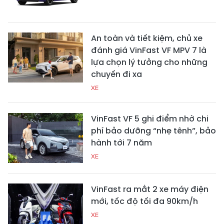
An toàn và tiết kiệm, chủ xe
đánh giá VinFast VF MPV 7 là
lựa chọn lý tưởng cho những
chuyến đi xa
XE
VinFast VF 5 ghi điểm nhờ chi
phí bảo dưỡng “nhẹ tênh”, bảo
hành tới 7 năm
XE
VinFast ra mắt 2 xe máy điện
mới, tốc độ tối đa 90km/h
XE