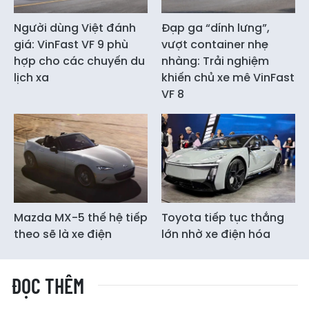
Người dùng Việt đánh
Đạp ga “dính lưng”,
giá: VinFast VF 9 phù
vượt container nhẹ
hợp cho các chuyến du
nhàng: Trải nghiệm
lịch xa
khiến chủ xe mê VinFast
VF 8
Mazda MX-5 thế hệ tiếp
Toyota tiếp tục thắng
theo sẽ là xe điện
lớn nhờ xe điện hóa
ĐỌC THÊM