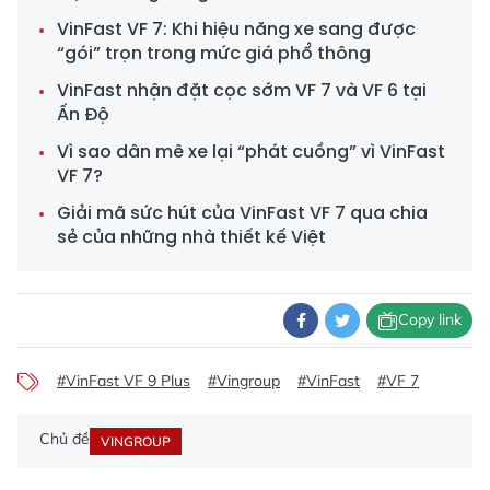
VinFast VF 7: Khi hiệu năng xe sang được
“gói” trọn trong mức giá phổ thông
VinFast nhận đặt cọc sớm VF 7 và VF 6 tại
Ấn Độ
Vì sao dân mê xe lại “phát cuồng” vì VinFast
VF 7?
Giải mã sức hút của VinFast VF 7 qua chia
sẻ của những nhà thiết kế Việt
Copy link
#VinFast VF 9 Plus
#Vingroup
#VinFast
#VF 7
Chủ đề
VINGROUP