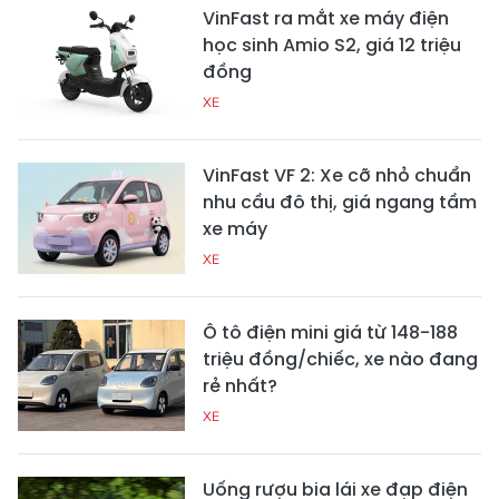
VinFast ra mắt xe máy điện
học sinh Amio S2, giá 12 triệu
đồng
XE
VinFast VF 2: Xe cỡ nhỏ chuẩn
nhu cầu đô thị, giá ngang tầm
xe máy
XE
Ô tô điện mini giá từ 148-188
triệu đồng/chiếc, xe nào đang
rẻ nhất?
XE
Uống rượu bia lái xe đạp điện