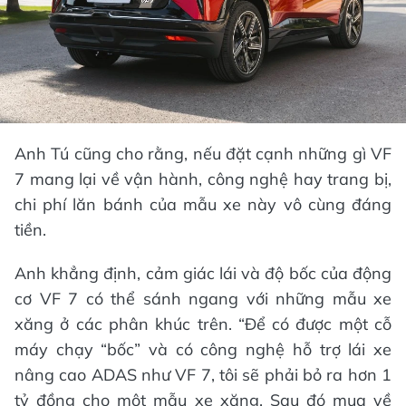
Anh Tú cũng cho rằng, nếu đặt cạnh những gì VF
7 mang lại về vận hành, công nghệ hay trang bị,
chi phí lăn bánh của mẫu xe này vô cùng đáng
tiền.
Anh khẳng định, cảm giác lái và độ bốc của động
cơ VF 7 có thể sánh ngang với những mẫu xe
xăng ở các phân khúc trên. “Để có được một cỗ
máy chạy “bốc” và có công nghệ hỗ trợ lái xe
nâng cao ADAS như VF 7, tôi sẽ phải bỏ ra hơn 1
tỷ đồng cho một mẫu xe xăng. Sau đó mua về