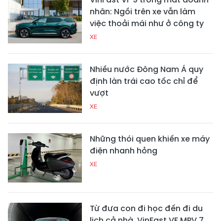
nhân: Ngồi trên xe vẫn làm
việc thoải mái như ở công ty
XE
Nhiều nước Đông Nam Á quy
định làn trái cao tốc chỉ để
vượt
XE
Những thói quen khiến xe máy
điện nhanh hỏng
XE
Từ đưa con đi học đến đi du
lịch cả nhà, VinFast VF MPV 7