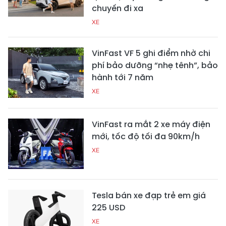
chuyến đi xa
XE
VinFast VF 5 ghi điểm nhờ chi
phí bảo dưỡng “nhẹ tênh”, bảo
hành tới 7 năm
XE
VinFast ra mắt 2 xe máy điện
mới, tốc độ tối đa 90km/h
XE
Tesla bán xe đạp trẻ em giá
225 USD
XE