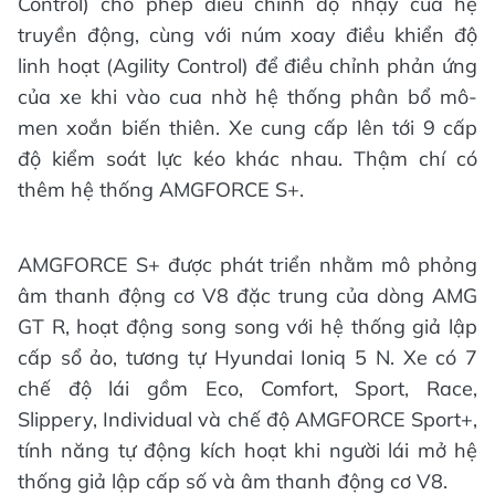
Control) cho phép điều chỉnh độ nhạy của hệ
truyền động, cùng với núm xoay điều khiển độ
linh hoạt (Agility Control) để điều chỉnh phản ứng
của xe khi vào cua nhờ hệ thống phân bổ mô-
men xoắn biến thiên. Xe cung cấp lên tới 9 cấp
độ kiểm soát lực kéo khác nhau. Thậm chí có
thêm hệ thống AMGFORCE S+.
AMGFORCE S+ được phát triển nhằm mô phỏng
âm thanh động cơ V8 đặc trung của dòng AMG
GT R, hoạt động song song với hệ thống giả lập
cấp sổ ảo, tương tự Hyundai Ioniq 5 N. Xe có 7
chế độ lái gồm Eco, Comfort, Sport, Race,
Slippery, Individual và chế độ AMGFORCE Sport+,
tính năng tự động kích hoạt khi người lái mở hệ
thống giả lập cấp số và âm thanh động cơ V8.