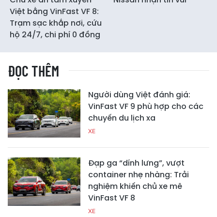
Việt bằng VinFast VF 8:
Trạm sạc khắp nơi, cứu
hộ 24/7, chi phí 0 đồng
ĐỌC THÊM
Người dùng Việt đánh giá:
VinFast VF 9 phù hợp cho các
chuyến du lịch xa
XE
Đạp ga “dính lưng”, vượt
container nhẹ nhàng: Trải
nghiệm khiến chủ xe mê
VinFast VF 8
XE