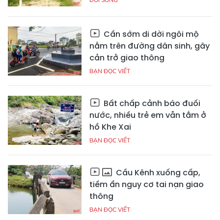
Cần sớm di dời ngôi mộ
nằm trên đường dân sinh, gây
cản trở giao thông
BẠN ĐỌC VIẾT
Bất chấp cảnh báo đuối
nước, nhiều trẻ em vẫn tắm ở
hồ Khe Xai
BẠN ĐỌC VIẾT
Cầu Kênh xuống cấp,
tiềm ẩn nguy cơ tai nạn giao
thông
BẠN ĐỌC VIẾT