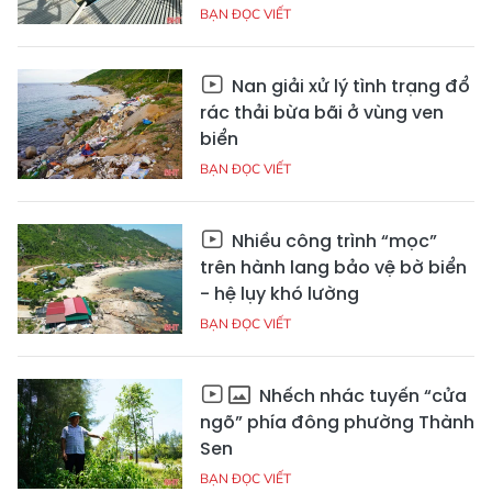
BẠN ĐỌC VIẾT
Nan giải xử lý tình trạng đổ
rác thải bừa bãi ở vùng ven
biển
BẠN ĐỌC VIẾT
Nhiều công trình “mọc”
trên hành lang bảo vệ bờ biển
- hệ lụy khó lường
BẠN ĐỌC VIẾT
Nhếch nhác tuyến “cửa
ngõ” phía đông phường Thành
Sen
BẠN ĐỌC VIẾT