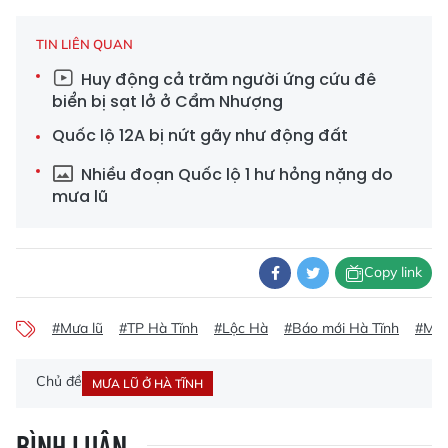
TIN LIÊN QUAN
Huy động cả trăm người ứng cứu đê
biển bị sạt lở ở Cẩm Nhượng
Quốc lộ 12A bị nứt gãy như động đất
Nhiều đoạn Quốc lộ 1 hư hỏng nặng do
mưa lũ
Copy link
#Mưa lũ
#TP Hà Tĩnh
#Lộc Hà
#Báo mới Hà Tĩnh
#Mưa
Chủ đề
MƯA LŨ Ở HÀ TĨNH
BÌNH LUẬN