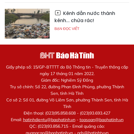
Kênh dẫn nước thành
kênh... chứa rác!
BẠN ĐỌC VIẾT
Giấy phép số: 15/GP-BTTTT do Bộ Thông tin - Truyền thông cấp
ngày 17 tháng 01 năm 2022.
Giám đốc: Nghiêm Sỹ Đống
Trụ sở chính: Số 22, đường Phan Đình Phùng, phường Thành
Sen, tỉnh Hà Tĩnh
Cơ sở 2: Số 01, đường Võ Liêm Sơn, phường Thành Sen, tỉnh Hà
Tĩnh
Điện thoại: (023)95.858.608 - (023)93.693.427
Email:
hatinhdientu@baohatinh.vn
-
toasoan@baohatinh.vn
QC: (023)93.856.715 - Email quảng cáo:
quangcao@baohatinh.vn
-
ads@hatinhtv.vn