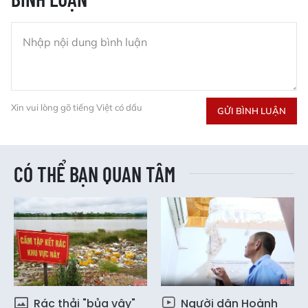
Xin vui lòng gõ tiếng Việt có dấu
GỬI BÌNH LUẬN
CÓ THỂ BẠN QUAN TÂM
Rác thải "bủa vây"
Người dân Hoành