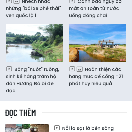
Nhếch nhác
Cảnh báo nguy cơ
những "bãi xe phế thải"
mất an toàn từ nước
ven quốc lộ 1
uống đóng chai
Sông "nuốt" ruộng,
Hoàn thiện các
sinh kế hàng trăm hộ
hạng mục để cống T21
dân Hương Đô bị đe
phát huy hiệu quả
dọa
ĐỌC THÊM
Nỗi lo sạt lở bên sông