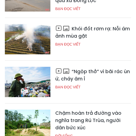
qua xã Đồng Lộc
BẠN ĐỌC VIẾT
Khói đốt rơm rạ: Nỗi ám
ảnh mùa gặt
BẠN ĐỌC VIẾT
“Ngộp thở” vì bãi rác ùn
ứ, cháy âm ỉ
BẠN ĐỌC VIẾT
Chậm hoàn trả đường vào
nghĩa trang Rú Trùa, người
dân bức xúc
ĐỜI SỐNG