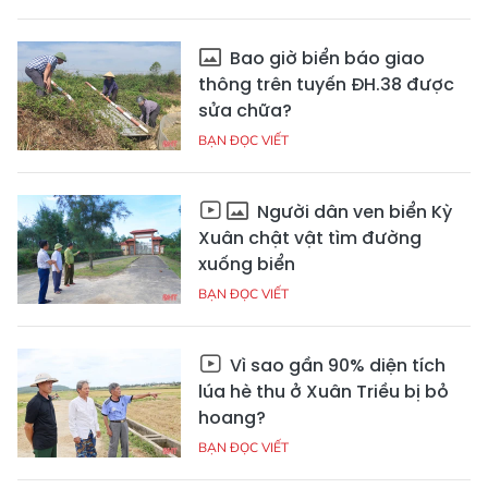
Bao giờ biển báo giao
thông trên tuyến ĐH.38 được
sửa chữa?
BẠN ĐỌC VIẾT
Người dân ven biển Kỳ
Xuân chật vật tìm đường
xuống biển
BẠN ĐỌC VIẾT
Vì sao gần 90% diện tích
lúa hè thu ở Xuân Triều bị bỏ
hoang?
BẠN ĐỌC VIẾT