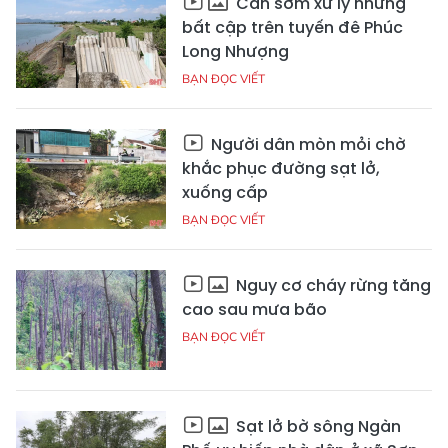
Cần sớm xử lý những
bất cập trên tuyến đê Phúc
Long Nhượng
BẠN ĐỌC VIẾT
Người dân mòn mỏi chờ
khắc phục đường sạt lở,
xuống cấp
BẠN ĐỌC VIẾT
Nguy cơ cháy rừng tăng
cao sau mưa bão
BẠN ĐỌC VIẾT
Sạt lở bờ sông Ngàn