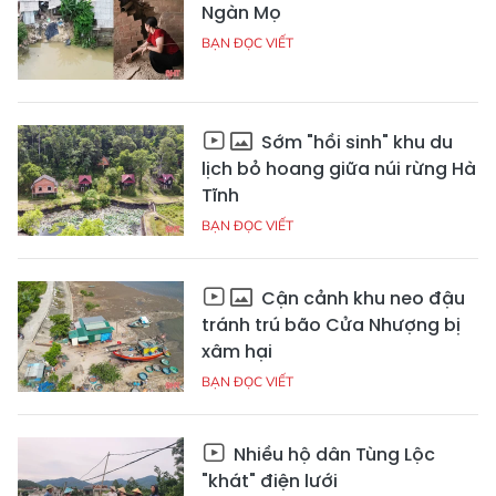
Ngàn Mọ
BẠN ĐỌC VIẾT
Sớm "hồi sinh" khu du
lịch bỏ hoang giữa núi rừng Hà
Tĩnh
BẠN ĐỌC VIẾT
Cận cảnh khu neo đậu
tránh trú bão Cửa Nhượng bị
xâm hại
BẠN ĐỌC VIẾT
Nhiều hộ dân Tùng Lộc
"khát" điện lưới