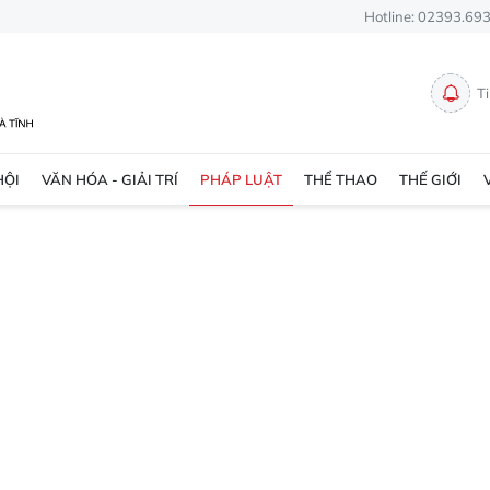
Hotline: 02393.69
T
HỘI
VĂN HÓA - GIẢI TRÍ
PHÁP LUẬT
THỂ THAO
THẾ GIỚI