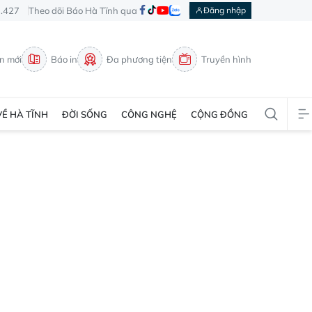
3.427
Theo dõi Báo Hà Tĩnh qua
Đăng nhập
in mới
Báo in
Đa phương tiện
Truyền hình
VỀ HÀ TĨNH
ĐỜI SỐNG
CÔNG NGHỆ
CỘNG ĐỒNG