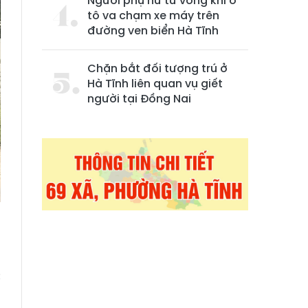
Người phụ nữ tử vong khi ô
tô va chạm xe máy trên
đường ven biển Hà Tĩnh
Chặn bắt đối tượng trú ở
Hà Tĩnh liên quan vụ giết
người tại Đồng Nai
u
c
g