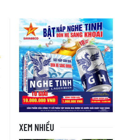
”
e
XEM NHIỀU