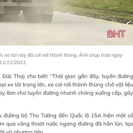
 xe tải này đã cơi nới thành thùng.
Ảnh chụp trưa ngày
11/11/2021.
 Đức Thọ) cho biết: “Thời gian gần đây, tuyến đườn
i xe tải trọng lớn, xe cơi nới thành thùng chở vật liệ
 này làm cho tuyến đường nhanh chóng xuống cấp, gâ
u đường bộ Thọ Tường đến Quốc lộ 15A hiện một s
 điểm qua cống thoát nước ngang đường đã hằn lún, tạ
ời và phương tiện.