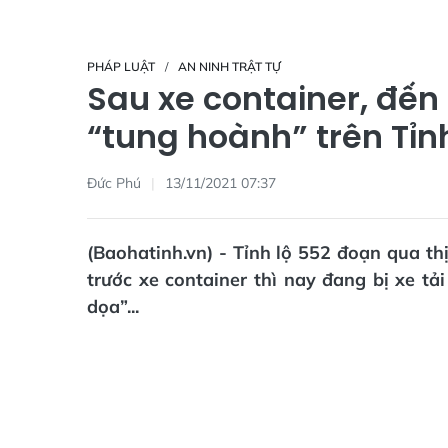
PHÁP LUẬT
AN NINH TRẬT TỰ
Sau xe container, đến 
“tung hoành” trên Tỉn
Đức Phú
13/11/2021 07:37
(Baohatinh.vn) - Tỉnh lộ 552 đoạn qua th
trước xe container thì nay đang bị xe tả
dọa”...