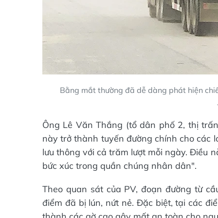
Bằng mắt thường đã dễ dàng phát hiện chiếc
Ông Lê Văn Thắng (tổ dân phố 2, thị trấn
này trở thành tuyến đường chính cho các loạ
lưu thông với cả trăm lượt mỗi ngày. Điều
bức xúc trong quần chúng nhân dân".
Theo quan sát của PV, đoạn đường từ cầ
điểm đã bị lún, nứt nẻ. Đặc biệt, tại các
thành các gờ cao gây mất an toàn cho ngư