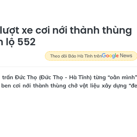
lượt xe cơi nới thành thùng
h lộ 552
Theo dõi Báo Hà Tĩnh trên
ị trấn Đức Thọ (Đức Thọ - Hà Tĩnh) từng “oằn mình
i ben cơi nới thành thùng chở vật liệu xây dựng “đ