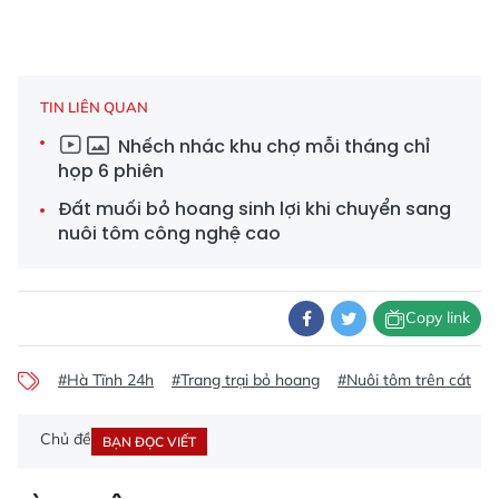
TIN LIÊN QUAN
Nhếch nhác khu chợ mỗi tháng chỉ
họp 6 phiên
Đất muối bỏ hoang sinh lợi khi chuyển sang
nuôi tôm công nghệ cao
Copy link
#Hà Tĩnh 24h
#Trang trại bỏ hoang
#Nuôi tôm trên cát
#
Chủ đề
BẠN ĐỌC VIẾT