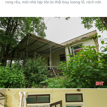
rong rêu, mái nhà lợp tôn bị thổi bay loang lổ, rách nát.