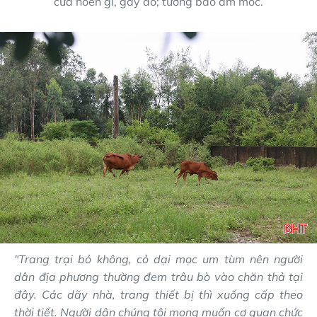
cửa hoen gỉ, gãy đổ; tường bao ẩm mốc.
"Trang trại bỏ không, cỏ dại mọc um tùm nên người
dân địa phương thường đem trâu bò vào chăn thả tại
đây. Các dãy nhà, trang thiết bị thì xuống cấp theo
thời tiết. Người dân chúng tôi mong muốn cơ quan chức