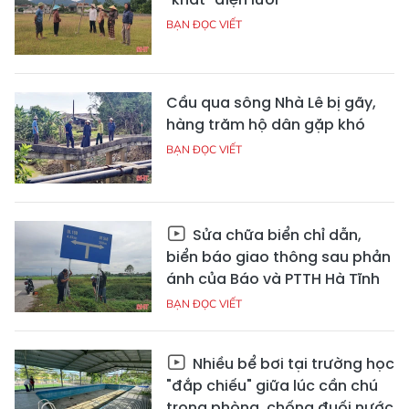
BẠN ĐỌC VIẾT
Cầu qua sông Nhà Lê bị gãy,
hàng trăm hộ dân gặp khó
BẠN ĐỌC VIẾT
Sửa chữa biển chỉ dẫn,
biển báo giao thông sau phản
ánh của Báo và PTTH Hà Tĩnh
BẠN ĐỌC VIẾT
Nhiều bể bơi tại trường học
"đắp chiếu" giữa lúc cần chú
trọng phòng, chống đuối nước