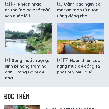
Nhếch nhác
Cảnh báo nguy cơ
những "bãi xe phế thải"
mất an toàn từ nước
ven quốc lộ 1
uống đóng chai
Sông "nuốt" ruộng,
Hoàn thiện các
sinh kế hàng trăm hộ
hạng mục để cống T21
dân Hương Đô bị đe
phát huy hiệu quả
dọa
ĐỌC THÊM