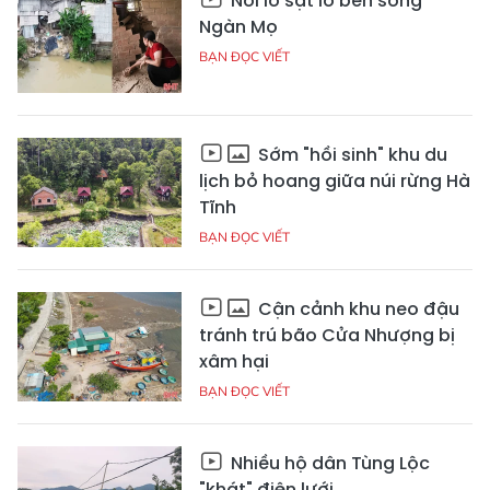
Nỗi lo sạt lở bên sông
Ngàn Mọ
BẠN ĐỌC VIẾT
Sớm "hồi sinh" khu du
lịch bỏ hoang giữa núi rừng Hà
Tĩnh
BẠN ĐỌC VIẾT
Cận cảnh khu neo đậu
tránh trú bão Cửa Nhượng bị
xâm hại
BẠN ĐỌC VIẾT
Nhiều hộ dân Tùng Lộc
"khát" điện lưới