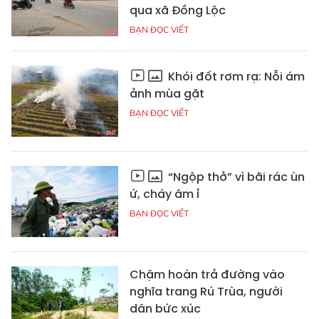
qua xã Đồng Lộc
BẠN ĐỌC VIẾT
Khói đốt rơm rạ: Nỗi ám
ảnh mùa gặt
BẠN ĐỌC VIẾT
“Ngộp thở” vì bãi rác ùn
ứ, cháy âm ỉ
BẠN ĐỌC VIẾT
Chậm hoàn trả đường vào
nghĩa trang Rú Trùa, người
dân bức xúc