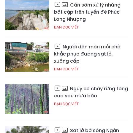
Cần sớm xử lý những
bất cập trên tuyến đê Phúc
Long Nhượng
BẠN ĐỌC VIẾT
Người dân mòn mỏi chờ
khắc phục đường sạt lở,
xuống cấp
BẠN ĐỌC VIẾT
Nguy cơ cháy rừng tăng
cao sau mưa bão
BẠN ĐỌC VIẾT
Sạt lở bờ sông Ngàn