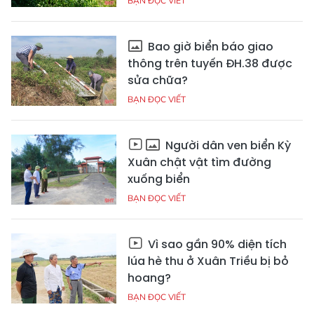
BẠN ĐỌC VIẾT
Bao giờ biển báo giao
thông trên tuyến ĐH.38 được
sửa chữa?
BẠN ĐỌC VIẾT
Người dân ven biển Kỳ
Xuân chật vật tìm đường
xuống biển
BẠN ĐỌC VIẾT
Vì sao gần 90% diện tích
lúa hè thu ở Xuân Triều bị bỏ
hoang?
BẠN ĐỌC VIẾT