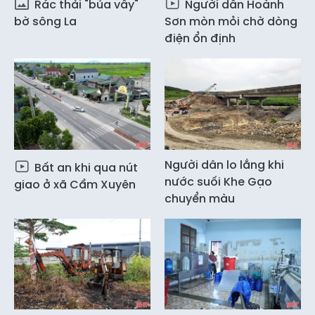
Rác thải "bủa vây"
Người dân Hoành
bờ sông La
Sơn mòn mỏi chờ dòng
điện ổn định
Người dân lo lắng khi
Bất an khi qua nút
nước suối Khe Gạo
giao ở xã Cẩm Xuyên
chuyển màu