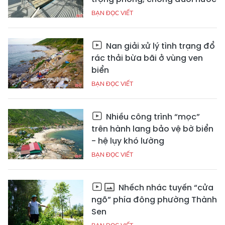
BẠN ĐỌC VIẾT
Nan giải xử lý tình trạng đổ
rác thải bừa bãi ở vùng ven
biển
BẠN ĐỌC VIẾT
Nhiều công trình “mọc”
trên hành lang bảo vệ bờ biển
- hệ lụy khó lường
BẠN ĐỌC VIẾT
Nhếch nhác tuyến “cửa
ngõ” phía đông phường Thành
Sen