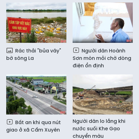
Rác thải "bủa vây"
Người dân Hoành
bờ sông La
Sơn mòn mỏi chờ dòng
điện ổn định
Người dân lo lắng khi
Bất an khi qua nút
nước suối Khe Gạo
giao ở xã Cẩm Xuyên
chuyển màu