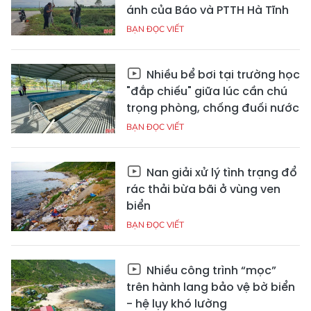
ánh của Báo và PTTH Hà Tĩnh
BẠN ĐỌC VIẾT
Nhiều bể bơi tại trường học
"đắp chiếu" giữa lúc cần chú
trọng phòng, chống đuối nước
BẠN ĐỌC VIẾT
Nan giải xử lý tình trạng đổ
rác thải bừa bãi ở vùng ven
biển
BẠN ĐỌC VIẾT
Nhiều công trình “mọc”
trên hành lang bảo vệ bờ biển
- hệ lụy khó lường