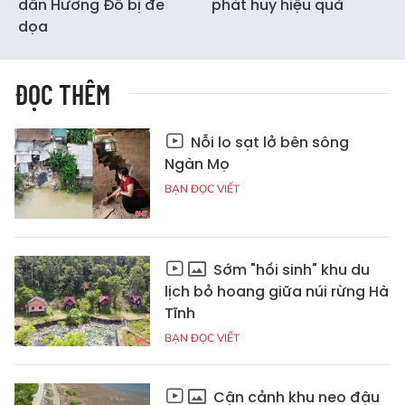
dân Hương Đô bị đe
phát huy hiệu quả
dọa
ĐỌC THÊM
Nỗi lo sạt lở bên sông
Ngàn Mọ
BẠN ĐỌC VIẾT
Sớm "hồi sinh" khu du
lịch bỏ hoang giữa núi rừng Hà
Tĩnh
BẠN ĐỌC VIẾT
Cận cảnh khu neo đậu