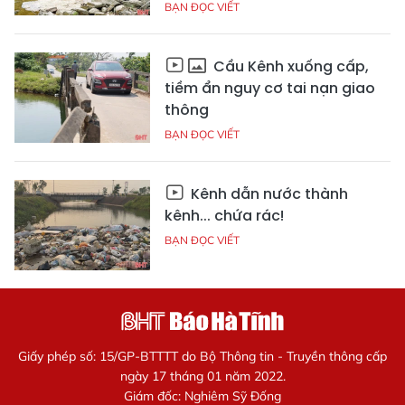
BẠN ĐỌC VIẾT
Cầu Kênh xuống cấp,
tiềm ẩn nguy cơ tai nạn giao
thông
BẠN ĐỌC VIẾT
Kênh dẫn nước thành
kênh... chứa rác!
BẠN ĐỌC VIẾT
Giấy phép số: 15/GP-BTTTT do Bộ Thông tin - Truyền thông cấp
ngày 17 tháng 01 năm 2022.
Giám đốc: Nghiêm Sỹ Đống