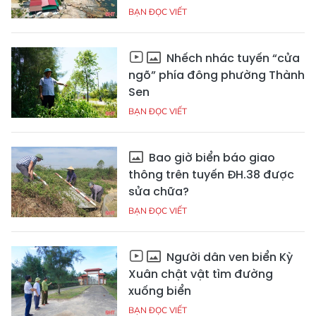
BẠN ĐỌC VIẾT
Nhếch nhác tuyến “cửa
ngõ” phía đông phường Thành
Sen
BẠN ĐỌC VIẾT
Bao giờ biển báo giao
thông trên tuyến ĐH.38 được
sửa chữa?
BẠN ĐỌC VIẾT
Người dân ven biển Kỳ
Xuân chật vật tìm đường
xuống biển
BẠN ĐỌC VIẾT