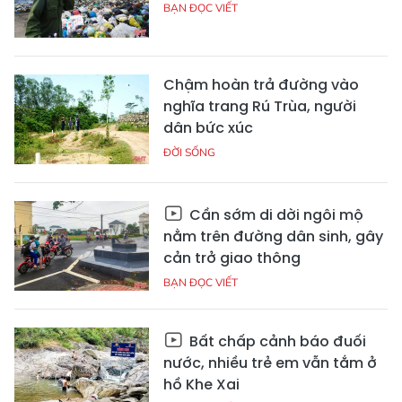
BẠN ĐỌC VIẾT
Chậm hoàn trả đường vào
nghĩa trang Rú Trùa, người
dân bức xúc
ĐỜI SỐNG
Cần sớm di dời ngôi mộ
nằm trên đường dân sinh, gây
cản trở giao thông
BẠN ĐỌC VIẾT
Bất chấp cảnh báo đuối
nước, nhiều trẻ em vẫn tắm ở
hồ Khe Xai