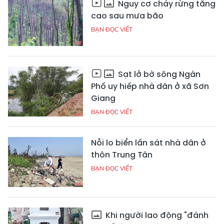
Nguy cơ cháy rừng tăng
cao sau mưa bão
BẠN ĐỌC VIẾT
Sạt lở bờ sông Ngàn
Phố uy hiếp nhà dân ở xã Sơn
Giang
BẠN ĐỌC VIẾT
Nỗi lo biển lấn sát nhà dân ở
thôn Trung Tân
BẠN ĐỌC VIẾT
Khi người lao động "đánh