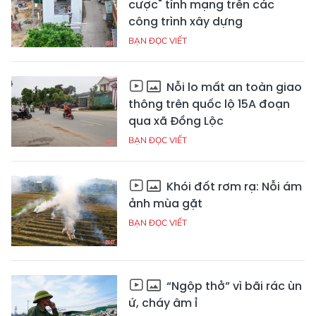
cược" tính mạng trên các
công trình xây dựng
BẠN ĐỌC VIẾT
Nỗi lo mất an toàn giao
thông trên quốc lộ 15A đoạn
qua xã Đồng Lộc
BẠN ĐỌC VIẾT
Khói đốt rơm rạ: Nỗi ám
ảnh mùa gặt
BẠN ĐỌC VIẾT
“Ngộp thở” vì bãi rác ùn
ứ, cháy âm ỉ