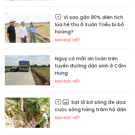
Vì sao gần 90% diện tích
lúa hè thu ở Xuân Triều bị bỏ
hoang?
BẠN ĐỌC VIẾT
Nguy cơ mất an toàn trên
tuyến đường dân sinh ở Cẩm
Hưng
BẠN ĐỌC VIẾT
Sạt lở bờ sông đe dọa
cuộc sống hàng trăm hộ dân
BẠN ĐỌC VIẾT