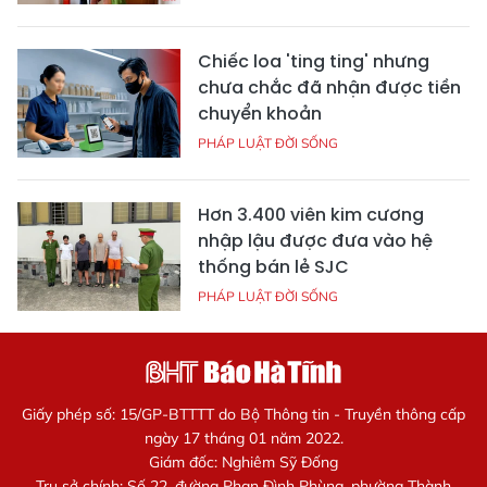
Chiếc loa 'ting ting' nhưng
chưa chắc đã nhận được tiền
chuyển khoản
PHÁP LUẬT ĐỜI SỐNG
Hơn 3.400 viên kim cương
nhập lậu được đưa vào hệ
thống bán lẻ SJC
PHÁP LUẬT ĐỜI SỐNG
Giấy phép số: 15/GP-BTTTT do Bộ Thông tin - Truyền thông cấp
ngày 17 tháng 01 năm 2022.
Giám đốc: Nghiêm Sỹ Đống
Trụ sở chính: Số 22, đường Phan Đình Phùng, phường Thành