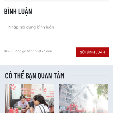
BÌNH LUẬN
Xin vui lòng gõ tiếng Việt có dấu
GỬI BÌNH LUẬN
CÓ THỂ BẠN QUAN TÂM