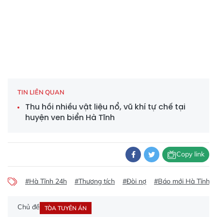
TIN LIÊN QUAN
Thu hồi nhiều vật liệu nổ, vũ khí tự chế tại
huyện ven biển Hà Tĩnh
Copy link
#Hà Tĩnh 24h
#Thương tích
#Đòi nợ
#Báo mới Hà Tĩnh
Chủ đề
TÒA TUYÊN ÁN