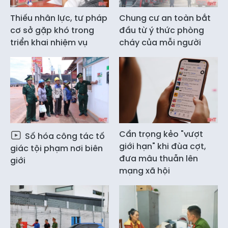
Thiếu nhân lực, tư pháp
Chung cư an toàn bắt
cơ sở gặp khó trong
đầu từ ý thức phòng
triển khai nhiệm vụ
cháy của mỗi người
Cẩn trọng kẻo "vượt
Số hóa công tác tố
giới hạn" khi đùa cợt,
giác tội phạm nơi biên
đưa mâu thuẫn lên
giới
mạng xã hội