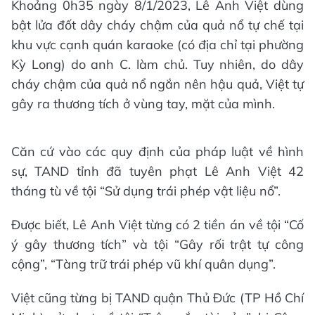
Khoảng 0h35 ngày 8/1/2023, Lê Anh Việt dùng
bật lửa đốt dây cháy chậm của quả nổ tự chế tại
khu vực cạnh quán karaoke (có địa chỉ tại phường
Kỳ Long) do anh C. làm chủ. Tuy nhiên, do dây
cháy chậm của quả nổ ngắn nên hậu quả, Việt tự
gây ra thương tích ở vùng tay, mặt của mình.
Căn cứ vào các quy định của pháp luật về hình
sự, TAND tỉnh đã tuyên phạt Lê Anh Việt 42
tháng tù về tội “Sử dụng trái phép vật liệu nổ”.
Được biết, Lê Anh Việt từng có 2 tiền án về tội “Cố
ý gây thương tích” và tội “Gây rối trật tự công
cộng”, “Tàng trữ trái phép vũ khí quân dụng”.
Việt cũng từng bị TAND quận Thủ Đức (TP Hồ Chí