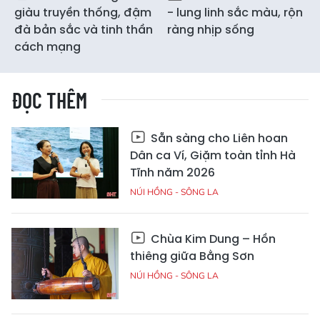
giàu truyền thống, đậm
- lung linh sắc màu, rộn
đà bản sắc và tinh thần
ràng nhịp sống
cách mạng
ĐỌC THÊM
Sẵn sàng cho Liên hoan
Dân ca Ví, Giặm toàn tỉnh Hà
Tĩnh năm 2026
NÚI HỒNG - SÔNG LA
Chùa Kim Dung – Hồn
thiêng giữa Bằng Sơn
NÚI HỒNG - SÔNG LA