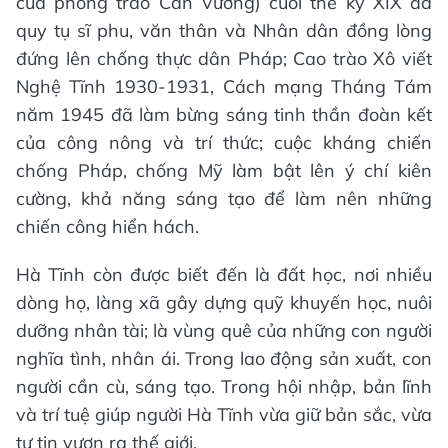
của phong trào Cần Vương) cuối thế kỷ XIX đã
quy tụ sĩ phu, văn thân và Nhân dân đồng lòng
đứng lên chống thực dân Pháp; Cao trào Xô viết
Nghệ Tĩnh 1930-1931, Cách mạng Tháng Tám
năm 1945 đã làm bừng sáng tinh thần đoàn kết
của công nông và trí thức; cuộc kháng chiến
chống Pháp, chống Mỹ làm bật lên ý chí kiên
cường, khả năng sáng tạo để làm nên những
chiến công hiển hách.
Hà Tĩnh còn được biết đến là đất học, nơi nhiều
dòng họ, làng xã gây dựng quỹ khuyến học, nuôi
dưỡng nhân tài; là vùng quê của những con người
nghĩa tình, nhân ái. Trong lao động sản xuất, con
người cần cù, sáng tạo. Trong hội nhập, bản lĩnh
và trí tuệ giúp người Hà Tĩnh vừa giữ bản sắc, vừa
tự tin vươn ra thế giới.