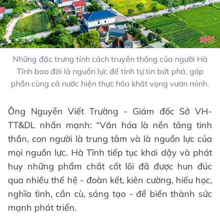
Những đặc trưng tính cách truyền thống của người Hà
Tĩnh bao đời là nguồn lực để tỉnh tự tin bứt phá, góp
phần cùng cả nước hiện thực hóa khát vọng vươn mình.
Ông Nguyễn Viết Trường - Giám đốc Sở VH-
TT&DL nhấn mạnh: “Văn hóa là nền tảng tinh
thần, con người là trung tâm và là nguồn lực của
mọi nguồn lực. Hà Tĩnh tiếp tục khơi dậy và phát
huy những phẩm chất cốt lõi đã được hun đúc
qua nhiều thế hệ - đoàn kết, kiên cường, hiếu học,
nghĩa tình, cần cù, sáng tạo - để biến thành sức
mạnh phát triển.