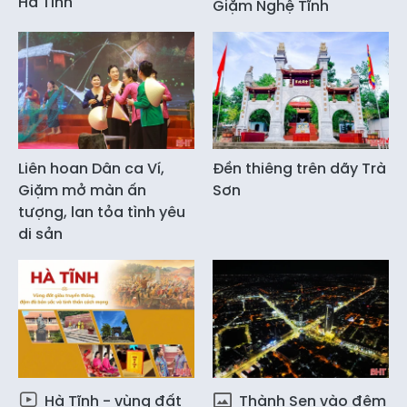
Hà Tĩnh
Giặm Nghệ Tĩnh
Liên hoan Dân ca Ví,
Đền thiêng trên dãy Trà
Giặm mở màn ấn
Sơn
tượng, lan tỏa tình yêu
di sản
Hà Tĩnh - vùng đất
Thành Sen vào đêm