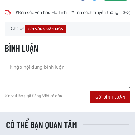
#Bản sắc văn hoá Hà Tĩnh
#Tính cách truyền thống
#Đặc 
Chủ đề
ĐỜI SỐNG VĂN HÓA
BÌNH LUẬN
Xin vui lòng gõ tiếng Việt có dấu
GỬI BÌNH LUẬN
CÓ THỂ BẠN QUAN TÂM