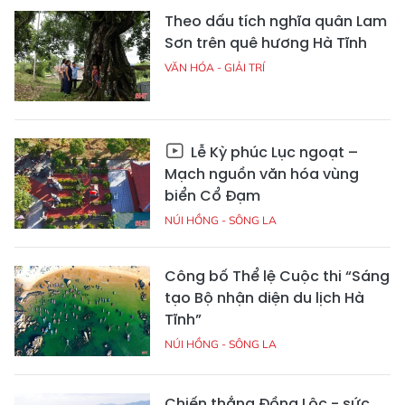
Theo dấu tích nghĩa quân Lam
Sơn trên quê hương Hà Tĩnh
VĂN HÓA - GIẢI TRÍ
Lễ Kỳ phúc Lục ngoạt –
Mạch nguồn văn hóa vùng
biển Cổ Đạm
NÚI HỒNG - SÔNG LA
Công bố Thể lệ Cuộc thi “Sáng
tạo Bộ nhận diện du lịch Hà
Tĩnh”
NÚI HỒNG - SÔNG LA
Chiến thắng Đồng Lộc - sức