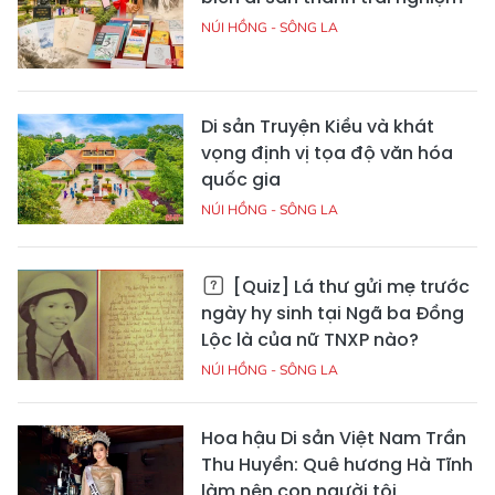
NÚI HỒNG - SÔNG LA
Di sản Truyện Kiều và khát
vọng định vị tọa độ văn hóa
quốc gia
NÚI HỒNG - SÔNG LA
[Quiz] Lá thư gửi mẹ trước
ngày hy sinh tại Ngã ba Đồng
Lộc là của nữ TNXP nào?
NÚI HỒNG - SÔNG LA
Hoa hậu Di sản Việt Nam Trần
Thu Huyền: Quê hương Hà Tĩnh
làm nên con người tôi