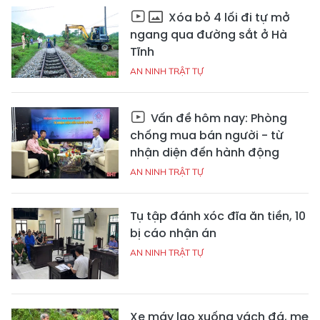
Xóa bỏ 4 lối đi tự mở
ngang qua đường sắt ở Hà
Tĩnh
AN NINH TRẬT TỰ
Vấn đề hôm nay: Phòng
chống mua bán người - từ
nhận diện đến hành động
AN NINH TRẬT TỰ
Tụ tập đánh xóc đĩa ăn tiền, 10
bị cáo nhận án
AN NINH TRẬT TỰ
Xe máy lao xuống vách đá, mẹ