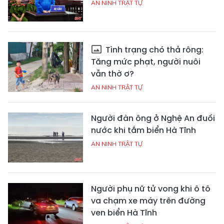
AN NINH TRẬT TỰ
Tình trạng chó thả rông:
Tăng mức phạt, người nuôi
vẫn thờ ơ?
AN NINH TRẬT TỰ
Người đàn ông ở Nghệ An đuối
nước khi tắm biển Hà Tĩnh
AN NINH TRẬT TỰ
Người phụ nữ tử vong khi ô tô
va chạm xe máy trên đường
ven biển Hà Tĩnh