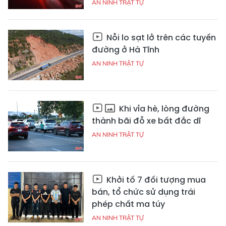
AN NINH TRẬT TỰ
Nỗi lo sạt lở trên các tuyến
đường ở Hà Tĩnh
AN NINH TRẬT TỰ
Khi vỉa hè, lòng đường
thành bãi đỗ xe bất đắc dĩ
AN NINH TRẬT TỰ
Khởi tố 7 đối tượng mua
bán, tổ chức sử dụng trái
phép chất ma túy
AN NINH TRẬT TỰ