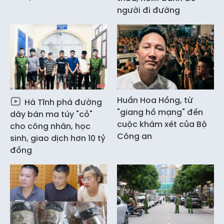
người đi đường
Huấn Hoa Hồng, từ
Hà Tĩnh phá đường
"giang hồ mạng" đến
dây bán ma túy "cỏ"
cuộc khám xét của Bộ
cho công nhân, học
Công an
sinh, giao dịch hơn 10 tỷ
đồng