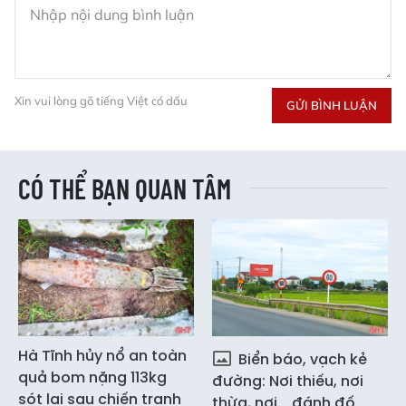
Xin vui lòng gõ tiếng Việt có dấu
GỬI BÌNH LUẬN
CÓ THỂ BẠN QUAN TÂM
Hà Tĩnh hủy nổ an toàn
Biển báo, vạch kẻ
quả bom nặng 113kg
đường: Nơi thiếu, nơi
sót lại sau chiến tranh
thừa, nơi... đánh đố