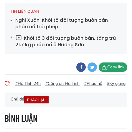
TIN LIÊN QUAN
Nghi Xuân: Khởi tố đối tượng buôn bán
pháo nổ trái phép
Khởi tố 3 đối tượng buôn bán, tàng trữ
21,7 kg pháo nổ ở Hương Sơn
Copy link
#Hà Tĩnh 24h
#Công an Hà Tĩnh
#Pháo nổ
#Kỳ giang
Chủ đề
PHÁO LẬU
BÌNH LUẬN