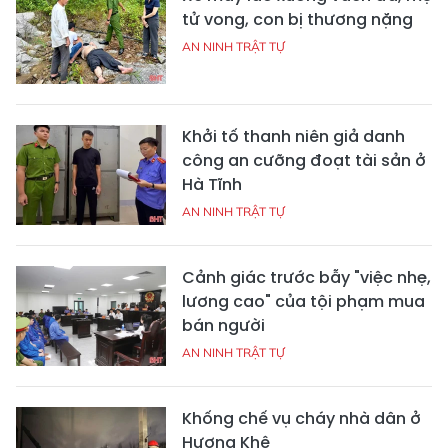
tử vong, con bị thương nặng
AN NINH TRẬT TỰ
Khởi tố thanh niên giả danh
công an cưỡng đoạt tài sản ở
Hà Tĩnh
AN NINH TRẬT TỰ
Cảnh giác trước bẫy "việc nhẹ,
lương cao" của tội phạm mua
bán người
AN NINH TRẬT TỰ
Khống chế vụ cháy nhà dân ở
Hương Khê