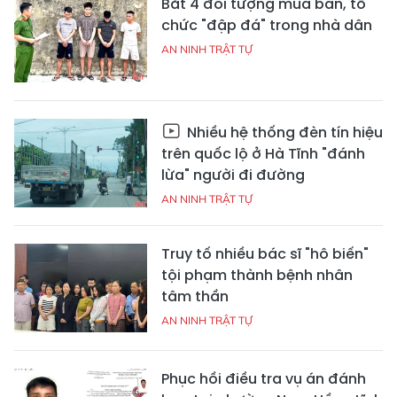
Bắt 4 đối tượng mua bán, tổ
chức "đập đá" trong nhà dân
AN NINH TRẬT TỰ
Nhiều hệ thống đèn tín hiệu
trên quốc lộ ở Hà Tĩnh "đánh
lừa" người đi đường
AN NINH TRẬT TỰ
Truy tố nhiều bác sĩ "hô biến"
tội phạm thành bệnh nhân
tâm thần
AN NINH TRẬT TỰ
Phục hồi điều tra vụ án đánh