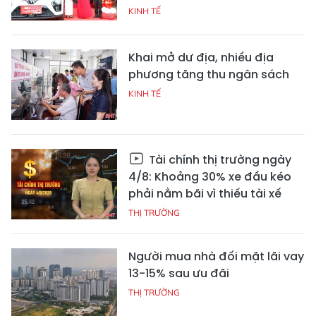
KINH TẾ
Khai mở dư địa, nhiều địa
phương tăng thu ngân sách
KINH TẾ
Tài chính thị trường ngày
4/8: Khoảng 30% xe đầu kéo
phải nằm bãi vì thiếu tài xế
THỊ TRƯỜNG
Người mua nhà đối mặt lãi vay
13-15% sau ưu đãi
THỊ TRƯỜNG