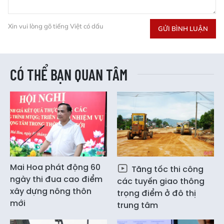
Xin vui lòng gõ tiếng Việt có dấu
GỬI BÌNH LUẬN
CÓ THỂ BẠN QUAN TÂM
Mai Hoa phát động 60
Tăng tốc thi công
ngày thi đua cao điểm
các tuyến giao thông
xây dựng nông thôn
trọng điểm ở đô thị
mới
trung tâm