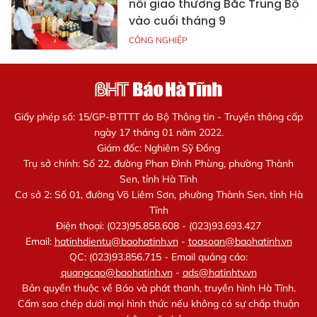
nối giao thương Bắc Trung Bộ
vào cuối tháng 9
CÔNG NGHIỆP
Giấy phép số: 15/GP-BTTTT do Bộ Thông tin - Truyền thông cấp
ngày 17 tháng 01 năm 2022.
Giám đốc: Nghiêm Sỹ Đống
Trụ sở chính: Số 22, đường Phan Đình Phùng, phường Thành
Sen, tỉnh Hà Tĩnh
Cơ sở 2: Số 01, đường Võ Liêm Sơn, phường Thành Sen, tỉnh Hà
Tĩnh
Điện thoại: (023)95.858.608 - (023)93.693.427
Email:
hatinhdientu@baohatinh.vn
-
toasoan@baohatinh.vn
QC: (023)93.856.715 - Email quảng cáo:
quangcao@baohatinh.vn
-
ads@hatinhtv.vn
Bản quyền thuộc về Báo và phát thanh, truyền hình Hà Tĩnh.
Cấm sao chép dưới mọi hình thức nếu không có sự chấp thuận