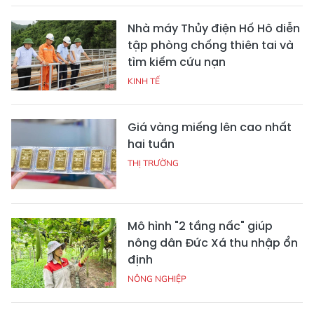
Nhà máy Thủy điện Hố Hô diễn
tập phòng chống thiên tai và
tìm kiếm cứu nạn
KINH TẾ
Giá vàng miếng lên cao nhất
hai tuần
THỊ TRƯỜNG
Mô hình "2 tầng nấc" giúp
nông dân Đức Xá thu nhập ổn
định
NÔNG NGHIỆP