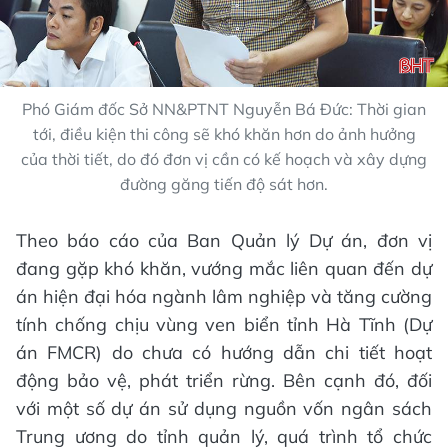
Phó Giám đốc Sở NN&PTNT Nguyễn Bá Đức: Thời gian
tới, điều kiện thi công sẽ khó khăn hơn do ảnh hưởng
của thời tiết, do đó đơn vị cần có kế hoạch và xây dựng
đường găng tiến độ sát hơn.
Theo báo cáo của Ban Quản lý Dự án, đơn vị
đang gặp khó khăn, vướng mắc liên quan đến dự
án hiện đại hóa ngành lâm nghiệp và tăng cường
tính chống chịu vùng ven biển tỉnh Hà Tĩnh (Dự
án FMCR) do chưa có hướng dẫn chi tiết hoạt
động bảo vệ, phát triển rừng. Bên cạnh đó, đối
với một số dự án sử dụng nguồn vốn ngân sách
Trung ương do tỉnh quản lý, quá trình tổ chức