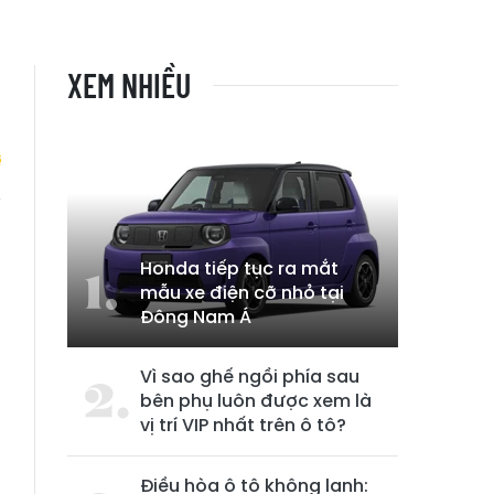
XEM NHIỀU
ô
Honda tiếp tục ra mắt
mẫu xe điện cỡ nhỏ tại
Đông Nam Á
Vì sao ghế ngồi phía sau
bên phụ luôn được xem là
vị trí VIP nhất trên ô tô?
Điều hòa ô tô không lạnh: