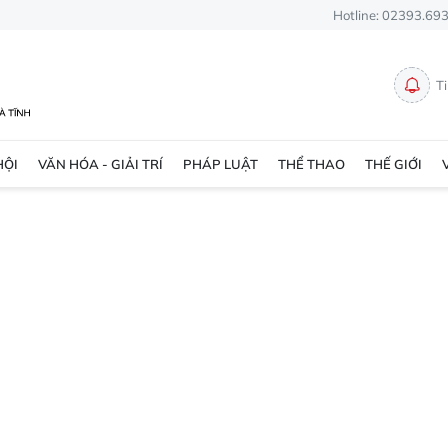
Hotline: 02393.69
T
HỘI
VĂN HÓA - GIẢI TRÍ
PHÁP LUẬT
THỂ THAO
THẾ GIỚI