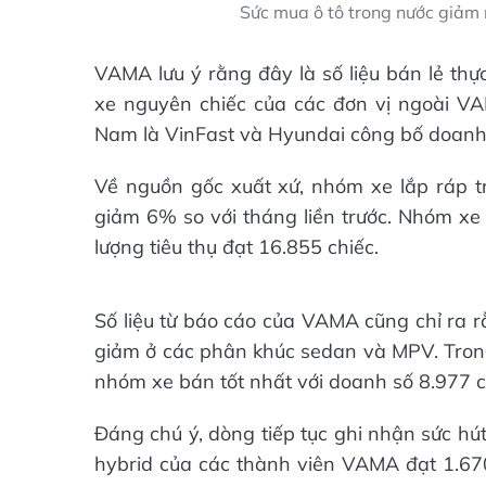
Sức mua ô tô trong nước giảm 
VAMA lưu ý rằng đây là số liệu bán lẻ thự
xe nguyên chiếc của các đơn vị ngoài VAM
Nam là VinFast và Hyundai công bố doanh 
Về nguồn gốc xuất xứ, nhóm xe lắp ráp t
giảm 6% so với tháng liền trước. Nhóm x
lượng tiêu thụ đạt 16.855 chiếc.
Số liệu từ báo cáo của VAMA cũng chỉ ra r
giảm ở các phân khúc sedan và MPV. Trong
nhóm xe bán tốt nhất với doanh số 8.977 
Đáng chú ý, dòng tiếp tục ghi nhận sức hút 
hybrid của các thành viên VAMA đạt 1.670