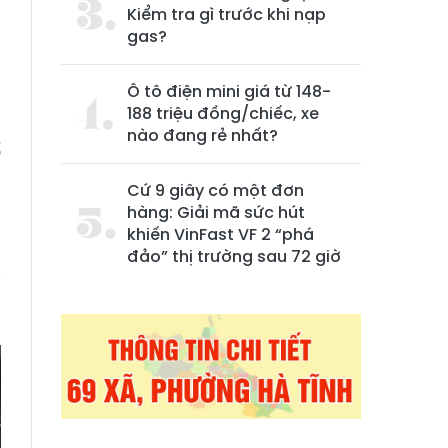
Kiểm tra gì trước khi nạp
gas?
Ô tô điện mini giá từ 148-
188 triệu đồng/chiếc, xe
nào đang rẻ nhất?
ố
g
Cứ 9 giây có một đơn
hàng: Giải mã sức hút
khiến VinFast VF 2 “phá
.
đảo” thị trường sau 72 giờ
i