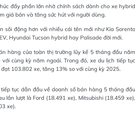
húc đẩy phần lớn nhờ chính sách dành cho xe hybri
ảm giá bán và tăng sức hút với người dùng.
n sôi động hơn với nhiều cái tên mới như Kia Sorent
EV, Hyundai Tucson hybrid hay Palisade đời mới.
án hàng của toàn thị trường lũy kế 5 tháng đầu nă
ới cùng kỳ năm ngoái. Trong đó, xe du lịch tiếp tụ
ế đạt 103.802 xe, tăng 13% so với cùng kỳ 2025.
 tiếp tục dẫn đầu về doanh số bán hàng 5 tháng đầ
lần lượt là Ford (18.491 xe), Mitsubishi (18.459 xe)
03 xe).