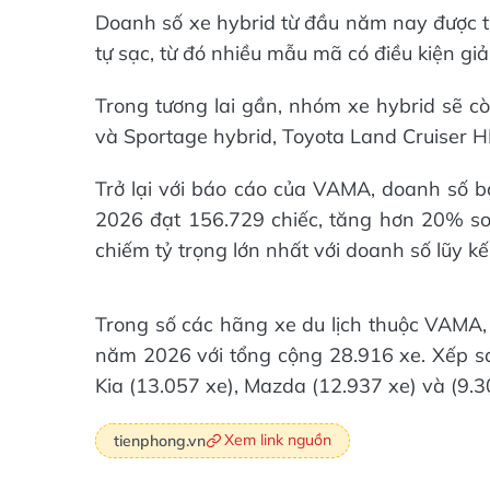
Doanh số xe hybrid từ đầu năm nay được t
tự sạc, từ đó nhiều mẫu mã có điều kiện gi
Trong tương lai gần, nhóm xe hybrid sẽ cò
và Sportage hybrid, Toyota Land Cruiser H
Trở lại với báo cáo của VAMA, doanh số b
2026 đạt 156.729 chiếc, tăng hơn 20% so v
chiếm tỷ trọng lớn nhất với doanh số lũy k
Trong số các hãng xe du lịch thuộc VAMA,
năm 2026 với tổng cộng 28.916 xe. Xếp sau 
Kia (13.057 xe), Mazda (12.937 xe) và (9.3
Xem link nguồn
tienphong.vn