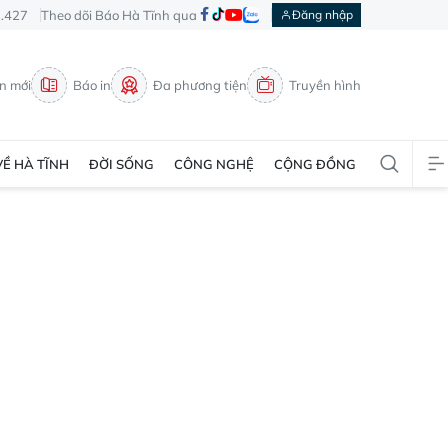
3.427
Theo dõi Báo Hà Tĩnh qua
Đăng nhập
in mới
Báo in
Đa phương tiện
Truyền hình
VỀ HÀ TĨNH
ĐỜI SỐNG
CÔNG NGHỆ
CỘNG ĐỒNG