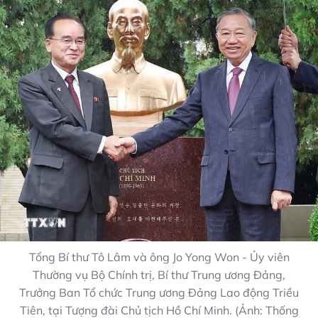
Tổng Bí thư Tô Lâm và ông Jo Yong Won - Ủy viên
Thường vụ Bộ Chính trị, Bí thư Trung ương Đảng,
Trưởng Ban Tổ chức Trung ương Đảng Lao động Triều
Tiên, tại Tượng đài Chủ tịch Hồ Chí Minh. (Ảnh: Thống