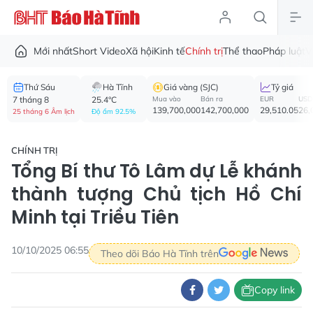
Mới nhất
Short Video
Xã hội
Kinh tế
Chính trị
Thể thao
Pháp luật
V
Thứ Sáu
Hà Tĩnh
Giá vàng (SJC)
Tỷ giá
7 tháng 8
25.4°C
Mua vào
Bán ra
EUR
USD
139,700,000
142,700,000
29,510.05
26,
25 tháng 6 Âm lịch
Độ ẩm 92.5%
CHÍNH TRỊ
Tổng Bí thư Tô Lâm dự Lễ khánh
thành tượng Chủ tịch Hồ Chí
Minh tại Triều Tiên
10/10/2025 06:55
Theo dõi Báo Hà Tĩnh trên
Copy link