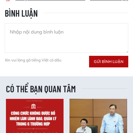
BÌNH LUẬN
Xin vui lòng gõ tiếng Việt có dấu
GỬI BÌNH LUẬN
CÓ THỂ BẠN QUAN TÂM