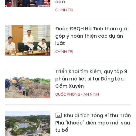
cao
CHÍNH TRỊ
Đoàn ĐBQH Hà Tĩnh tham gia
góp ý hoàn thiện các dự án
luật
CHÍNH TRỊ
Triển khai tìm kiếm, quy tập 9
phần mộ liệt sĩ tại Đồng Lộc,
Cẩm Xuyên
QUỐC PHÒNG - AN NINH
Khu di tích Tổng Bí thư Trần
Phú "khoác" diện mạo mới sau
tu bổ