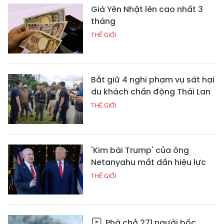
Giá Yên Nhật lên cao nhất 3
tháng
THẾ GIỚI
Bắt giữ 4 nghi phạm vụ sát hại
du khách chấn động Thái Lan
THẾ GIỚI
'Kim bài Trump' của ông
Netanyahu mất dần hiệu lực
THẾ GIỚI
Phà chở 271 người bốc