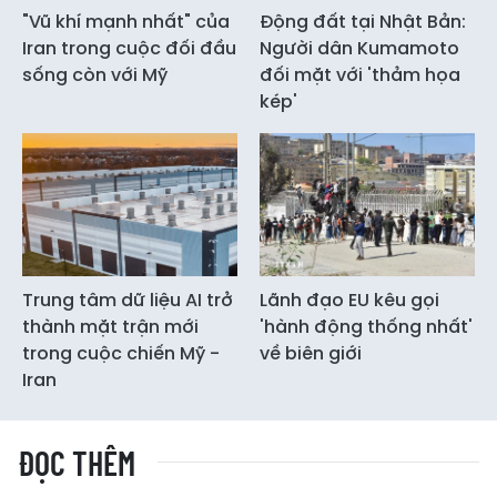
"Vũ khí mạnh nhất" của
Động đất tại Nhật Bản:
Iran trong cuộc đối đầu
Người dân Kumamoto
sống còn với Mỹ
đối mặt với 'thảm họa
kép'
Trung tâm dữ liệu AI trở
Lãnh đạo EU kêu gọi
thành mặt trận mới
'hành động thống nhất'
trong cuộc chiến Mỹ -
về biên giới
Iran
ĐỌC THÊM