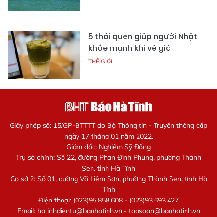
5 thói quen giúp người Nhật
khỏe mạnh khi về già
THẾ GIỚI
Giấy phép số: 15/GP-BTTTT do Bộ Thông tin - Truyền thông cấp
ngày 17 tháng 01 năm 2022.
Giám đốc: Nghiêm Sỹ Đống
Trụ sở chính: Số 22, đường Phan Đình Phùng, phường Thành
Sen, tỉnh Hà Tĩnh
Cơ sở 2: Số 01, đường Võ Liêm Sơn, phường Thành Sen, tỉnh Hà
Tĩnh
Điện thoại: (023)95.858.608 - (023)93.693.427
Email:
hatinhdientu@baohatinh.vn
-
toasoan@baohatinh.vn