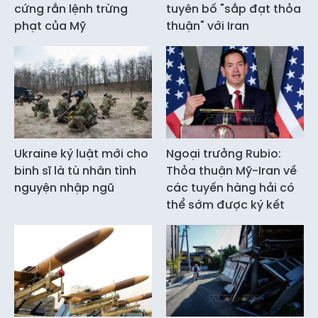
cứng rắn lệnh trừng
tuyên bố "sắp đạt thỏa
phạt của Mỹ
thuận" với Iran
Ukraine ký luật mới cho
Ngoại trưởng Rubio:
binh sĩ là tù nhân tình
Thỏa thuận Mỹ-Iran về
nguyện nhập ngũ
các tuyến hàng hải có
thể sớm được ký kết