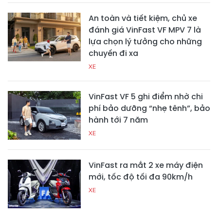
An toàn và tiết kiệm, chủ xe
đánh giá VinFast VF MPV 7 là
lựa chọn lý tưởng cho những
chuyến đi xa
XE
VinFast VF 5 ghi điểm nhờ chi
phí bảo dưỡng “nhẹ tênh”, bảo
hành tới 7 năm
XE
VinFast ra mắt 2 xe máy điện
mới, tốc độ tối đa 90km/h
XE