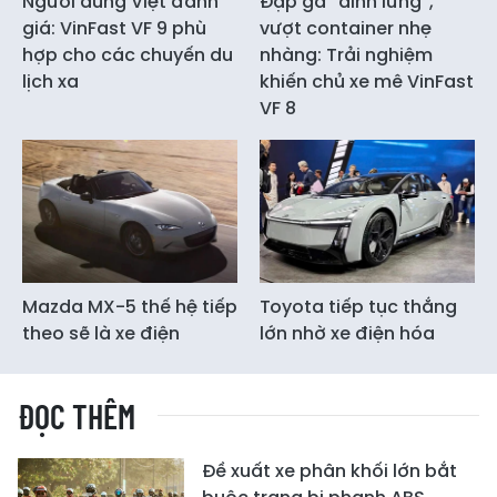
Người dùng Việt đánh
Đạp ga “dính lưng”,
giá: VinFast VF 9 phù
vượt container nhẹ
hợp cho các chuyến du
nhàng: Trải nghiệm
lịch xa
khiến chủ xe mê VinFast
VF 8
Mazda MX-5 thế hệ tiếp
Toyota tiếp tục thắng
theo sẽ là xe điện
lớn nhờ xe điện hóa
ĐỌC THÊM
Đề xuất xe phân khối lớn bắt