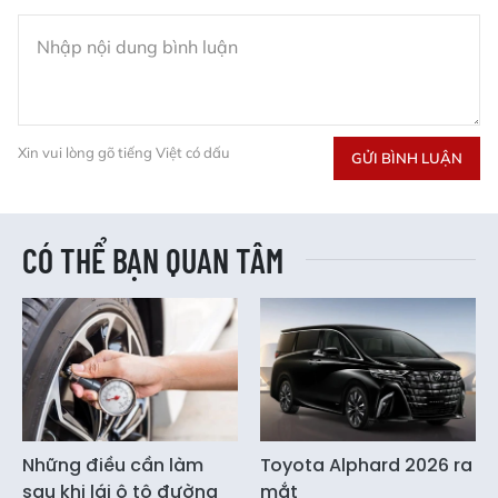
Xin vui lòng gõ tiếng Việt có dấu
GỬI BÌNH LUẬN
CÓ THỂ BẠN QUAN TÂM
Những điều cần làm
Toyota Alphard 2026 ra
sau khi lái ô tô đường
mắt