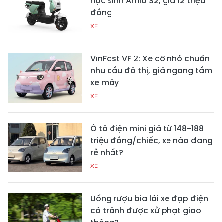
học sinh Amio S2, giá 12 triệu
đồng
XE
VinFast VF 2: Xe cỡ nhỏ chuẩn
nhu cầu đô thị, giá ngang tầm
xe máy
XE
Ô tô điện mini giá từ 148-188
triệu đồng/chiếc, xe nào đang
rẻ nhất?
XE
Uống rượu bia lái xe đạp điện
có tránh được xử phạt giao