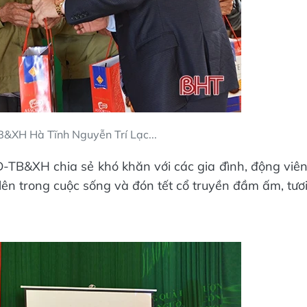
&XH Hà Tĩnh Nguyễn Trí Lạc...
Đ-TB&XH chia sẻ khó khăn với các gia đình, động viê
lên trong cuộc sống và đón tết cổ truyền đầm ấm, tươ