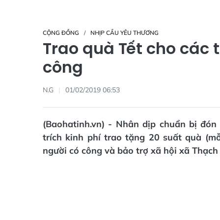
CỘNG ĐỒNG
NHỊP CẦU YÊU THƯƠNG
Trao quà Tết cho các 
công
N.G
01/02/2019 06:53
(Baohatinh.vn) - Nhân dịp chuẩn bị đó
trích kinh phí trao tặng 20 suất quà (mỗ
người có công và bảo trợ xã hội xã Thạch