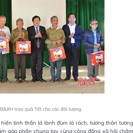
TB&XH trao quà Tết cho các đối tượng
 hiện tinh thần lá lành đùm lá rách, tương thân tươn
hằm góp phần chung tay cùng cộng đồng xã hội chă