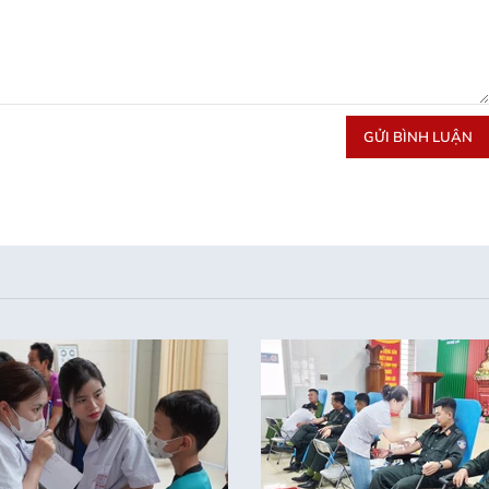
GỬI BÌNH LUẬN