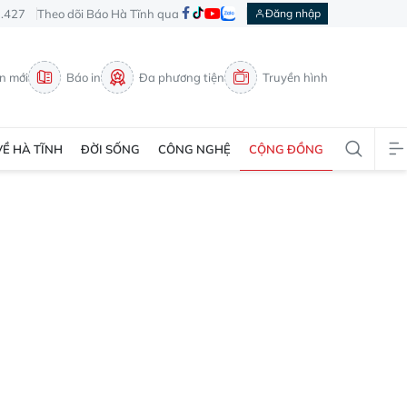
3.427
Theo dõi Báo Hà Tĩnh qua
Đăng nhập
in mới
Báo in
Đa phương tiện
Truyền hình
VỀ HÀ TĨNH
ĐỜI SỐNG
CÔNG NGHỆ
CỘNG ĐỒNG