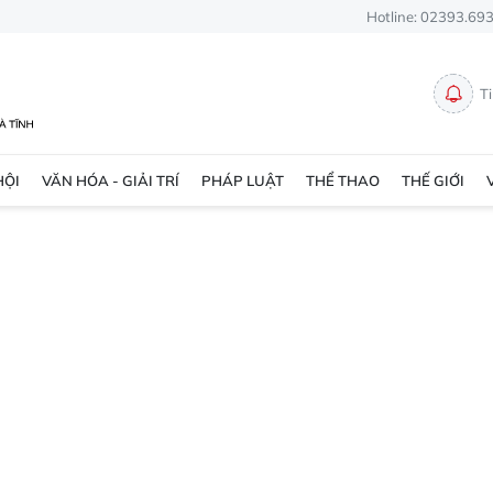
Hotline: 02393.69
T
HỘI
VĂN HÓA - GIẢI TRÍ
PHÁP LUẬT
THỂ THAO
THẾ GIỚI