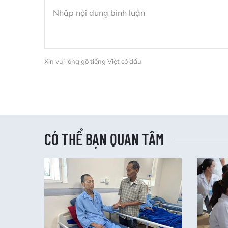
Xin vui lòng gõ tiếng Việt có dấu
CÓ THỂ BẠN QUAN TÂM