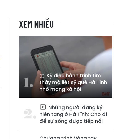
XEM NHIỀU
Kỳ diệu hành trình tìm
ã
thấy mộ liệt sỹ quê Hà Tĩnh
,
nhờ mạng xã hội
Những người đăng ký
hiến tạng ở Hà Tĩnh: Cho đi
để sự sống được tiếp nối
Chương trình Vòng tay