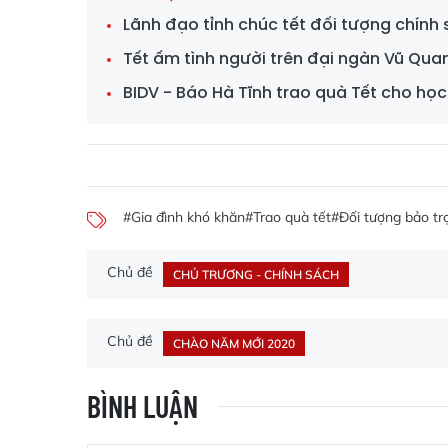
Lãnh đạo tỉnh chúc tết đối tượng chính
Tết ấm tình người trên đại ngàn Vũ Qua
BIDV - Báo Hà Tĩnh trao quà Tết cho họ
#Gia đình khó khăn
#Trao quà tết
#Đối tượng bảo trợ
Chủ đề
CHỦ TRƯƠNG - CHÍNH SÁCH
Chủ đề
CHÀO NĂM MỚI 2020
BÌNH LUẬN