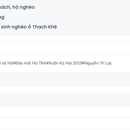
 sách, hộ nghèo
ng
c sinh nghèo ở Thạch Khê
 xã hội
#Báo mới Hà Tĩnh
#Xuân Kỷ Hợi 2019
#Nguyễn Trí Lạc