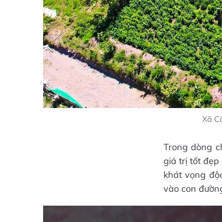
Xã C
Trong dòng c
giá trị tốt đẹ
khát vọng độc
vào con đườn