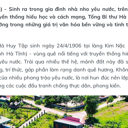
n) - Sinh ra trong gia đình nhà nho yêu nước, trê
uyền thống hiếu học và cách mạng, Tổng Bí thư H
ỡng trong những giá trị văn hóa bền vững và tinh 
Hà Huy Tập sinh ngày 24/4/1906 tại làng Kim Nặc 
h Hà Tĩnh) - vùng quê nổi tiếng với truyền thống hi
yêu nước. Trải qua nhiều thế hệ, mảnh đất này đã 
, trí thức, góp phần làm rạng danh quê hương. Khôn
 của nhiều phong trào yêu nước, là nơi hun đúc nên lớ
ong các cuộc đấu tranh chống thực dân, phong kiến.