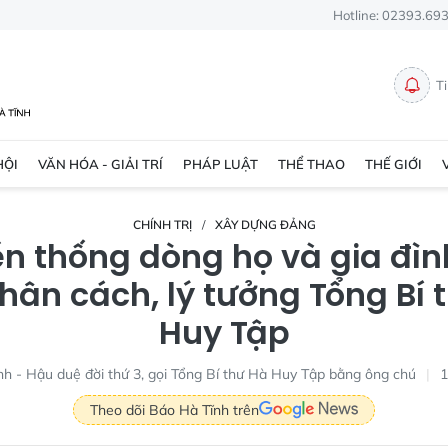
Hotline: 02393.69
T
HỘI
VĂN HÓA - GIẢI TRÍ
PHÁP LUẬT
THỂ THAO
THẾ GIỚI
CHÍNH TRỊ
XÂY DỰNG ĐẢNG
ền thống dòng họ và gia đìn
hân cách, lý tưởng Tổng Bí 
Huy Tập
nh - Hậu duệ đời thứ 3, gọi Tổng Bí thư Hà Huy Tập bằng ông chú
1
Theo dõi Báo Hà Tĩnh trên