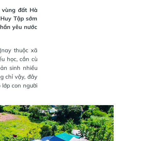
n vùng đất Hà
à Huy Tập sớm
thần yêu nước
(nay thuộc xã
ếu học, cần cù
sản sinh nhiều
g chỉ vậy, đây
p lớp con người