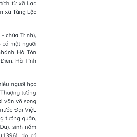
tích từ xã Lạc
ến xã Tùng Lộc
 - chúa Trịnh),
ó có một người
(nhánh Hà Tôn
 Điền, Hà Tĩnh
hiều người học
là Thượng tướng
i văn võ song
nước Đại Việt,
g tướng quân,
 Dư), sinh năm
(1396), do có