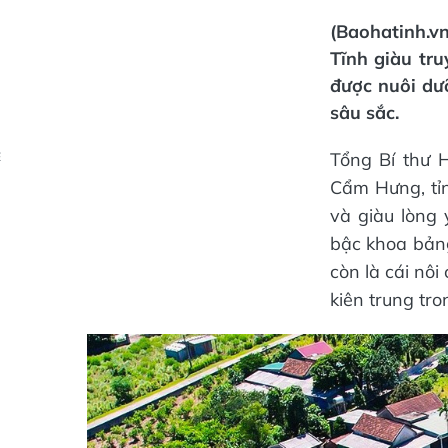
(Baohatinh.v
Tĩnh giàu tr
được nuôi dư
sâu sắc.
Tổng Bí thư 
Ẻ
Cẩm Hưng, tỉn
và giàu lòng 
bậc khoa bảng
còn là cái nôi
kiên trung tr