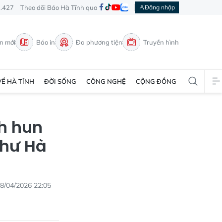
3.427
Theo dõi Báo Hà Tĩnh qua
Đăng nhập
in mới
Báo in
Đa phương tiện
Truyền hình
VỀ HÀ TĨNH
ĐỜI SỐNG
CÔNG NGHỆ
CỘNG ĐỒNG
h hun
thư Hà
8/04/2026 22:05