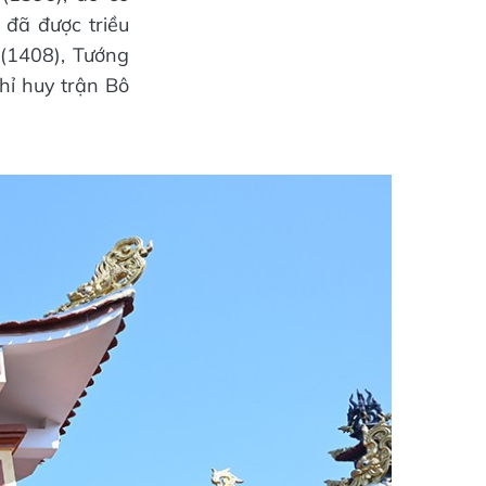
đã đư­ợc triều
(1408), Tướng
hỉ huy trận Bô