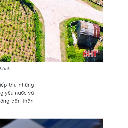
hành.
iếp thu những
òng yêu nước và
c ông dấn thân