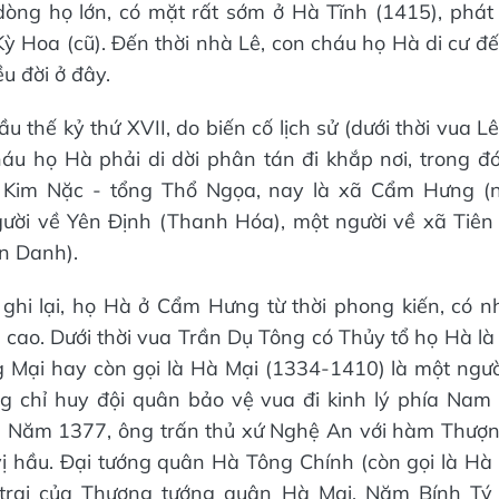
òng họ lớn, có mặt rất sớm ở Hà Tĩnh (1415), phát 
ỳ Hoa (cũ). Đến thời nhà Lê, con cháu họ Hà di cư đ
u đời ở đây.
u thế kỷ thứ XVII, do biến cố lịch sử (dưới thời vua Lê
áu họ Hà phải di dời phân tán đi khắp nơi, trong đ
 Kim Nặc - tổng Thổ Ngọa, nay là xã Cẩm Hưng 
ười về Yên Định (Thanh Hóa), một người về xã Tiên
n Danh).
ghi lại, họ Hà ở Cẩm Hưng từ thời phong kiến, có n
ạt cao. Dưới thời vua Trần Dụ Tông có Thủy tổ họ Hà 
 Mại hay còn gọi là Hà Mại (1334-1410) là một ngườ
g chỉ huy đội quân bảo vệ vua đi kinh lý phía Nam 
. Năm 1377, ông trấn thủ xứ Nghệ An với hàm Thượn
ị hầu. Đại tướng quân Hà Tông Chính (còn gọi là Hà
 trai của Thượng tướng quân Hà Mại. Năm Bính Tý 