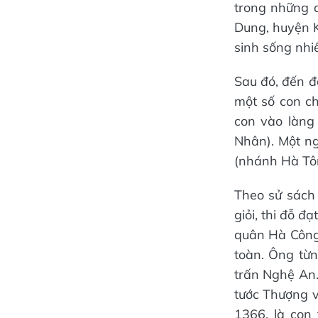
trong những d
Dung, huyện K
sinh sống nhiề
Sau đó, đến đầ
một số con ch
con vào làng
Nhân). Một ng
(nhánh Hà Tô
Theo sử sách 
giỏi, thi đỗ đ
quân Hà Công
toàn. Ông từn
trấn Nghệ An
tước Thượng v
1366, là con