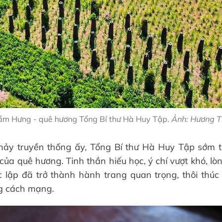
ẩm Hưng - quê hương Tổng Bí thư Hà Huy Tập.
Ảnh: Hương T
hảy truyền thống ấy, Tổng Bí thư Hà Huy Tập sớm t
p của quê hương. Tinh thần hiếu học, ý chí vượt khó, l
 lập đã trở thành hành trang quan trọng, thôi thú
g cách mạng.