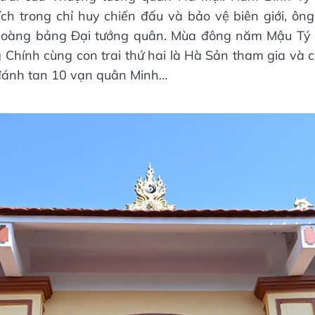
ích trong chỉ huy chiến đấu và bảo vệ biên giới, ông 
oàng bảng Đại t­ướng quân. Mùa đông năm Mậu Tý 
Chính cùng con trai thứ hai là Hà Sản tham gia và c
đánh tan 10 vạn quân Minh…