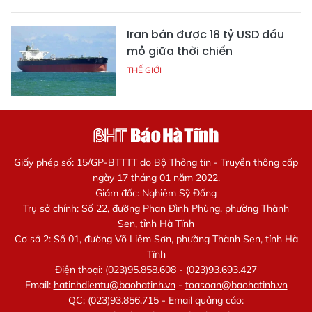
Iran bán được 18 tỷ USD dầu
mỏ giữa thời chiến
THẾ GIỚI
Giấy phép số: 15/GP-BTTTT do Bộ Thông tin - Truyền thông cấp
ngày 17 tháng 01 năm 2022.
Giám đốc: Nghiêm Sỹ Đống
Trụ sở chính: Số 22, đường Phan Đình Phùng, phường Thành
Sen, tỉnh Hà Tĩnh
Cơ sở 2: Số 01, đường Võ Liêm Sơn, phường Thành Sen, tỉnh Hà
Tĩnh
Điện thoại: (023)95.858.608 - (023)93.693.427
Email:
hatinhdientu@baohatinh.vn
-
toasoan@baohatinh.vn
QC: (023)93.856.715 - Email quảng cáo: