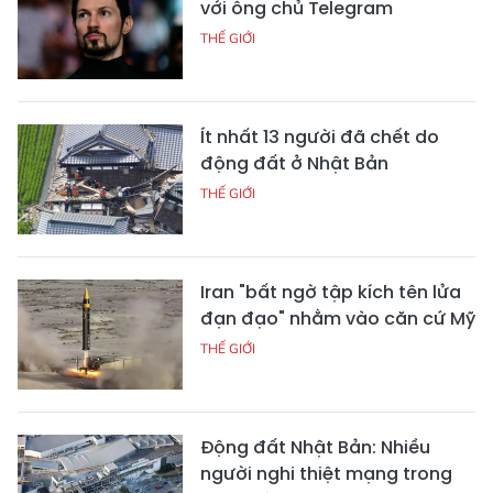
với ông chủ Telegram
THẾ GIỚI
Ít nhất 13 người đã chết do
động đất ở Nhật Bản
THẾ GIỚI
Iran "bất ngờ tập kích tên lửa
đạn đạo" nhằm vào căn cứ Mỹ
THẾ GIỚI
Động đất Nhật Bản: Nhiều
người nghi thiệt mạng trong