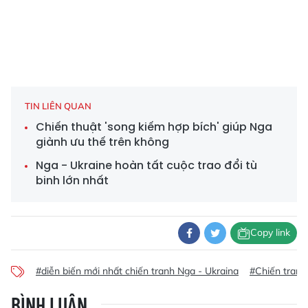
TIN LIÊN QUAN
Chiến thuật 'song kiếm hợp bích' giúp Nga
giành ưu thế trên không
Nga - Ukraine hoàn tất cuộc trao đổi tù
binh lớn nhất
Copy link
#diễn biến mới nhất chiến tranh Nga - Ukraina
#Chiến tranh
BÌNH LUẬN