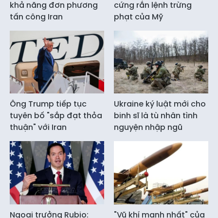
khả năng đơn phương
cứng rắn lệnh trừng
tấn công Iran
phạt của Mỹ
Ông Trump tiếp tục
Ukraine ký luật mới cho
tuyên bố "sắp đạt thỏa
binh sĩ là tù nhân tình
thuận" với Iran
nguyện nhập ngũ
Ngoại trưởng Rubio:
"Vũ khí mạnh nhất" của