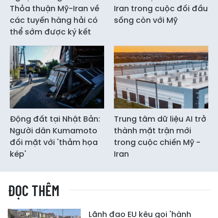
Thỏa thuận Mỹ-Iran về
Iran trong cuộc đối đầu
các tuyến hàng hải có
sống còn với Mỹ
thể sớm được ký kết
Động đất tại Nhật Bản:
Trung tâm dữ liệu AI trở
Người dân Kumamoto
thành mặt trận mới
đối mặt với 'thảm họa
trong cuộc chiến Mỹ -
kép'
Iran
ĐỌC THÊM
Lãnh đạo EU kêu gọi 'hành