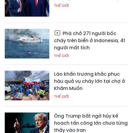
THẾ GIỚI
Phà chở 271 người bốc
cháy trên biển ở Indonesia, 41
người mất tích
THẾ GIỚI
Lào khẩn trương khắc phục
hậu quả vụ cháy lớn tại chợ ở
Khăm Muồn
THẾ GIỚI
Ông Trump bất ngờ hủy kế
hoạch tấn công lớn chưa từng
thấy vào Iran