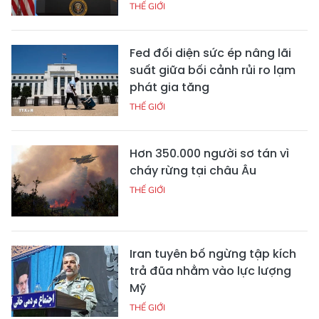
THẾ GIỚI
Fed đối diện sức ép nâng lãi
suất giữa bối cảnh rủi ro lạm
phát gia tăng
THẾ GIỚI
Hơn 350.000 người sơ tán vì
cháy rừng tại châu Âu
THẾ GIỚI
Iran tuyên bố ngừng tập kích
trả đũa nhằm vào lực lượng
Mỹ
THẾ GIỚI